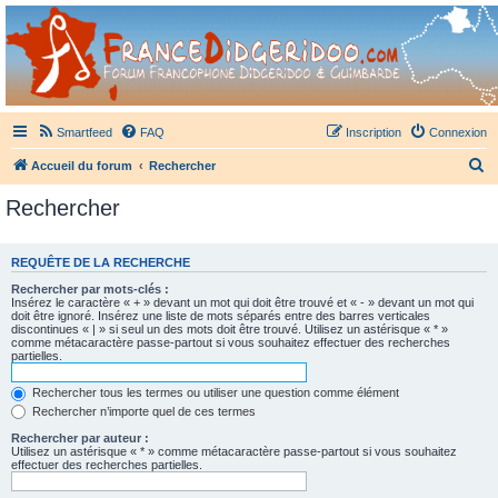
France Didgeridoo
Didgeridoo et Guimbarde sur France Didgeridoo - retrouvez la communauté.
Smartfeed
FAQ
Inscription
Connexion
R
Accueil du forum
Rechercher
e
Rechercher
c
h
REQUÊTE DE LA RECHERCHE
e
Rechercher par mots-clés :
r
Insérez le caractère « + » devant un mot qui doit être trouvé et « - » devant un mot qui
doit être ignoré. Insérez une liste de mots séparés entre des barres verticales
c
discontinues « | » si seul un des mots doit être trouvé. Utilisez un astérisque « * »
comme métacaractère passe-partout si vous souhaitez effectuer des recherches
h
partielles.
e
Rechercher tous les termes ou utiliser une question comme élément
r
Rechercher n’importe quel de ces termes
Rechercher par auteur :
Utilisez un astérisque « * » comme métacaractère passe-partout si vous souhaitez
effectuer des recherches partielles.