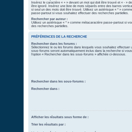
Insérez le caractère « + » devant un mot qui doit être trouvé et « - » d
être ignoré. Insérez une liste de mots séparés entre des barres vertica
si seul un des mots doit être trouvé. Utilisez un astérisque « * » com
passe-partout si vous souhaitez effectuer des recherches partielles.
Rechercher par auteur :
Utilisez un astérisque « * » comme métacaractère passe-partout si vo
des recherches partielles.
PRÉFÉRENCES DE LA RECHERCHE
Rechercher dans les forums :
Sélectionnez le ou les forums dans lesquels vous souhaitez effectuer
sous-forums seront automatiquement inclus dans la recherche si vou
l’option « Rechercher dans les sous-forums » affichée ci-dessous.
Rechercher dans les sous-forums :
Rechercher dans :
Afficher les résultats sous forme de :
Trier les résultats par :