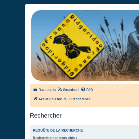
France Didgeridoo
Didgeridoo et Guimbarde sur France Didgeridoo - retrouvez la commun
Raccourcis
Smartfeed
FAQ
Accueil du forum
Rechercher
Rechercher
REQUÊTE DE LA RECHERCHE
Rechercher par mots-clés :