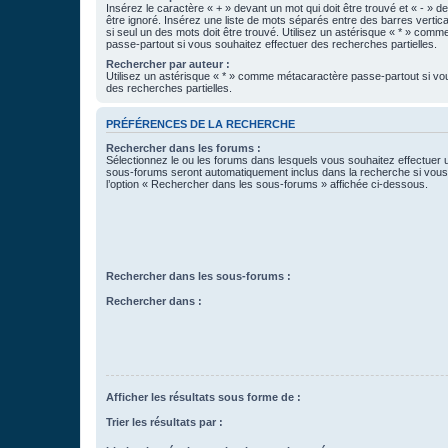
Insérez le caractère « + » devant un mot qui doit être trouvé et « - » d
être ignoré. Insérez une liste de mots séparés entre des barres vertica
si seul un des mots doit être trouvé. Utilisez un astérisque « * » com
passe-partout si vous souhaitez effectuer des recherches partielles.
Rechercher par auteur :
Utilisez un astérisque « * » comme métacaractère passe-partout si vo
des recherches partielles.
PRÉFÉRENCES DE LA RECHERCHE
Rechercher dans les forums :
Sélectionnez le ou les forums dans lesquels vous souhaitez effectuer
sous-forums seront automatiquement inclus dans la recherche si vou
l’option « Rechercher dans les sous-forums » affichée ci-dessous.
Rechercher dans les sous-forums :
Rechercher dans :
Afficher les résultats sous forme de :
Trier les résultats par :