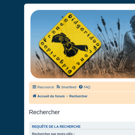
France Didgeridoo
Didgeridoo et Guimbarde sur France Didgeridoo - retrouvez la commun
Raccourcis
Smartfeed
FAQ
Accueil du forum
Rechercher
Rechercher
REQUÊTE DE LA RECHERCHE
Rechercher par mots-clés :