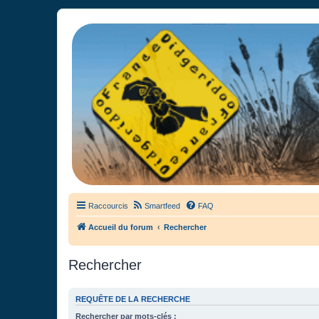
France Didgeridoo
Didgeridoo et Guimbarde sur France Didgeridoo - retrouvez la commun
Raccourcis
Smartfeed
FAQ
Accueil du forum
Rechercher
Rechercher
REQUÊTE DE LA RECHERCHE
Rechercher par mots-clés :