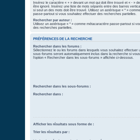
Insérez le caractère « + » devant un mot qui doit être trouvé et « - » d
être ignoré. Insérez une liste de mots séparés entre des barres vertica
si seul un des mots doit être trouvé. Utilisez un astérisque « * » com
passe-partout si vous souhaitez effectuer des recherches partielles.
Rechercher par auteur :
Utilisez un astérisque « * » comme métacaractère passe-partout si vo
des recherches partielles.
PRÉFÉRENCES DE LA RECHERCHE
Rechercher dans les forums :
Sélectionnez le ou les forums dans lesquels vous souhaitez effectuer
sous-forums seront automatiquement inclus dans la recherche si vou
l’option « Rechercher dans les sous-forums » affichée ci-dessous.
Rechercher dans les sous-forums :
Rechercher dans :
Afficher les résultats sous forme de :
Trier les résultats par :