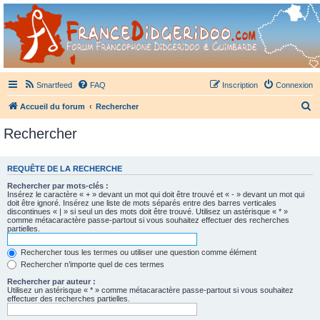
France Didgeridoo
Didgeridoo et Guimbarde sur France Didgeridoo - retrouvez la communauté.
Smartfeed
FAQ
Inscription
Connexion
R
Accueil du forum
Rechercher
e
Rechercher
c
h
REQUÊTE DE LA RECHERCHE
e
Rechercher par mots-clés :
r
Insérez le caractère « + » devant un mot qui doit être trouvé et « - » devant un mot qui
doit être ignoré. Insérez une liste de mots séparés entre des barres verticales
c
discontinues « | » si seul un des mots doit être trouvé. Utilisez un astérisque « * »
comme métacaractère passe-partout si vous souhaitez effectuer des recherches
h
partielles.
e
Rechercher tous les termes ou utiliser une question comme élément
r
Rechercher n’importe quel de ces termes
Rechercher par auteur :
Utilisez un astérisque « * » comme métacaractère passe-partout si vous souhaitez
effectuer des recherches partielles.