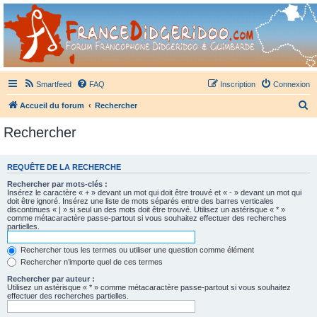
France Didgeridoo
Didgeridoo et Guimbarde sur France Didgeridoo - retrouvez la communauté.
Smartfeed
FAQ
Inscription
Connexion
R
Accueil du forum
Rechercher
e
Rechercher
c
h
REQUÊTE DE LA RECHERCHE
e
Rechercher par mots-clés :
r
Insérez le caractère « + » devant un mot qui doit être trouvé et « - » devant un mot qui
doit être ignoré. Insérez une liste de mots séparés entre des barres verticales
c
discontinues « | » si seul un des mots doit être trouvé. Utilisez un astérisque « * »
comme métacaractère passe-partout si vous souhaitez effectuer des recherches
h
partielles.
e
Rechercher tous les termes ou utiliser une question comme élément
r
Rechercher n’importe quel de ces termes
Rechercher par auteur :
Utilisez un astérisque « * » comme métacaractère passe-partout si vous souhaitez
effectuer des recherches partielles.