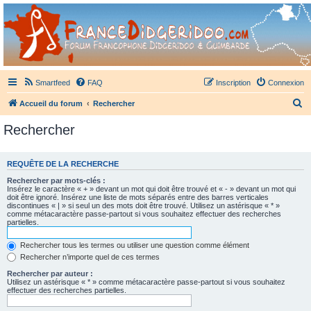
France Didgeridoo
Didgeridoo et Guimbarde sur France Didgeridoo - retrouvez la communauté.
Smartfeed
FAQ
Inscription
Connexion
R
Accueil du forum
Rechercher
e
Rechercher
c
h
REQUÊTE DE LA RECHERCHE
e
Rechercher par mots-clés :
r
Insérez le caractère « + » devant un mot qui doit être trouvé et « - » devant un mot qui
doit être ignoré. Insérez une liste de mots séparés entre des barres verticales
c
discontinues « | » si seul un des mots doit être trouvé. Utilisez un astérisque « * »
comme métacaractère passe-partout si vous souhaitez effectuer des recherches
h
partielles.
e
Rechercher tous les termes ou utiliser une question comme élément
r
Rechercher n’importe quel de ces termes
Rechercher par auteur :
Utilisez un astérisque « * » comme métacaractère passe-partout si vous souhaitez
effectuer des recherches partielles.