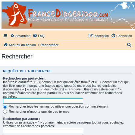
France Didgeridoo
Didgeridoo et Guimbarde sur France Didgeridoo - retrouvez la communauté.
Smartfeed
FAQ
Inscription
Connexion
R
Accueil du forum
Rechercher
e
Rechercher
c
h
REQUÊTE DE LA RECHERCHE
e
Rechercher par mots-clés :
r
Insérez le caractère « + » devant un mot qui doit être trouvé et « - » devant un mot qui
doit être ignoré. Insérez une liste de mots séparés entre des barres verticales
c
discontinues « | » si seul un des mots doit être trouvé. Utilisez un astérisque « * »
comme métacaractère passe-partout si vous souhaitez effectuer des recherches
h
partielles.
e
Rechercher tous les termes ou utiliser une question comme élément
r
Rechercher n’importe quel de ces termes
Rechercher par auteur :
Utilisez un astérisque « * » comme métacaractère passe-partout si vous souhaitez
effectuer des recherches partielles.