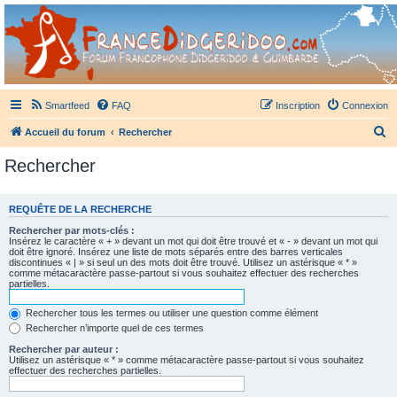
France Didgeridoo
Didgeridoo et Guimbarde sur France Didgeridoo - retrouvez la communauté.
Smartfeed
FAQ
Inscription
Connexion
R
Accueil du forum
Rechercher
e
Rechercher
c
h
REQUÊTE DE LA RECHERCHE
e
Rechercher par mots-clés :
r
Insérez le caractère « + » devant un mot qui doit être trouvé et « - » devant un mot qui
doit être ignoré. Insérez une liste de mots séparés entre des barres verticales
c
discontinues « | » si seul un des mots doit être trouvé. Utilisez un astérisque « * »
comme métacaractère passe-partout si vous souhaitez effectuer des recherches
h
partielles.
e
Rechercher tous les termes ou utiliser une question comme élément
r
Rechercher n’importe quel de ces termes
Rechercher par auteur :
Utilisez un astérisque « * » comme métacaractère passe-partout si vous souhaitez
effectuer des recherches partielles.