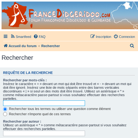
France Didgeridoo
Didgeridoo et Guimbarde sur France Didgeridoo - retrouvez la communauté.
Smartfeed
FAQ
Inscription
Connexion
R
Accueil du forum
Rechercher
e
Rechercher
c
h
REQUÊTE DE LA RECHERCHE
e
Rechercher par mots-clés :
r
Insérez le caractère « + » devant un mot qui doit être trouvé et « - » devant un mot qui
doit être ignoré. Insérez une liste de mots séparés entre des barres verticales
c
discontinues « | » si seul un des mots doit être trouvé. Utilisez un astérisque « * »
comme métacaractère passe-partout si vous souhaitez effectuer des recherches
h
partielles.
e
Rechercher tous les termes ou utiliser une question comme élément
r
Rechercher n’importe quel de ces termes
Rechercher par auteur :
Utilisez un astérisque « * » comme métacaractère passe-partout si vous souhaitez
effectuer des recherches partielles.