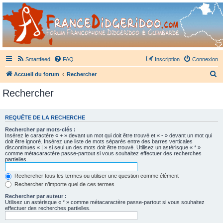
France Didgeridoo
Didgeridoo et Guimbarde sur France Didgeridoo - retrouvez la communauté.
Smartfeed
FAQ
Inscription
Connexion
R
Accueil du forum
Rechercher
e
Rechercher
c
h
REQUÊTE DE LA RECHERCHE
e
Rechercher par mots-clés :
r
Insérez le caractère « + » devant un mot qui doit être trouvé et « - » devant un mot qui
doit être ignoré. Insérez une liste de mots séparés entre des barres verticales
c
discontinues « | » si seul un des mots doit être trouvé. Utilisez un astérisque « * »
comme métacaractère passe-partout si vous souhaitez effectuer des recherches
h
partielles.
e
Rechercher tous les termes ou utiliser une question comme élément
r
Rechercher n’importe quel de ces termes
Rechercher par auteur :
Utilisez un astérisque « * » comme métacaractère passe-partout si vous souhaitez
effectuer des recherches partielles.