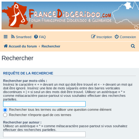
France Didgeridoo
Didgeridoo et Guimbarde sur France Didgeridoo - retrouvez la communauté.
Smartfeed
FAQ
Inscription
Connexion
R
Accueil du forum
Rechercher
e
Rechercher
c
h
REQUÊTE DE LA RECHERCHE
e
Rechercher par mots-clés :
r
Insérez le caractère « + » devant un mot qui doit être trouvé et « - » devant un mot qui
doit être ignoré. Insérez une liste de mots séparés entre des barres verticales
c
discontinues « | » si seul un des mots doit être trouvé. Utilisez un astérisque « * »
comme métacaractère passe-partout si vous souhaitez effectuer des recherches
h
partielles.
e
Rechercher tous les termes ou utiliser une question comme élément
r
Rechercher n’importe quel de ces termes
Rechercher par auteur :
Utilisez un astérisque « * » comme métacaractère passe-partout si vous souhaitez
effectuer des recherches partielles.