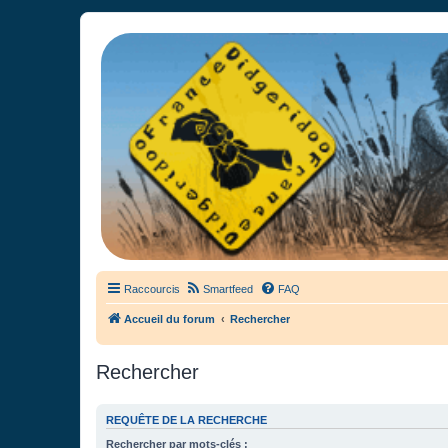
France Didgeridoo
Didgeridoo et Guimbarde sur France Didgeridoo - retrouvez la commun
Raccourcis
Smartfeed
FAQ
Accueil du forum
Rechercher
Rechercher
REQUÊTE DE LA RECHERCHE
Rechercher par mots-clés :