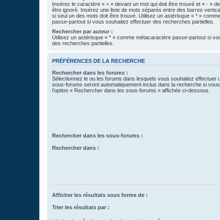
Insérez le caractère « + » devant un mot qui doit être trouvé et « - » d
être ignoré. Insérez une liste de mots séparés entre des barres vertica
si seul un des mots doit être trouvé. Utilisez un astérisque « * » com
passe-partout si vous souhaitez effectuer des recherches partielles.
Rechercher par auteur :
Utilisez un astérisque « * » comme métacaractère passe-partout si vo
des recherches partielles.
PRÉFÉRENCES DE LA RECHERCHE
Rechercher dans les forums :
Sélectionnez le ou les forums dans lesquels vous souhaitez effectuer
sous-forums seront automatiquement inclus dans la recherche si vou
l’option « Rechercher dans les sous-forums » affichée ci-dessous.
Rechercher dans les sous-forums :
Rechercher dans :
Afficher les résultats sous forme de :
Trier les résultats par :