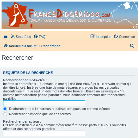
France Didgeridoo
Didgeridoo et Guimbarde sur France Didgeridoo - retrouvez la communauté.
Smartfeed
FAQ
Inscription
Connexion
R
Accueil du forum
Rechercher
e
Rechercher
c
h
REQUÊTE DE LA RECHERCHE
e
Rechercher par mots-clés :
r
Insérez le caractère « + » devant un mot qui doit être trouvé et « - » devant un mot qui
doit être ignoré. Insérez une liste de mots séparés entre des barres verticales
c
discontinues « | » si seul un des mots doit être trouvé. Utilisez un astérisque « * »
comme métacaractère passe-partout si vous souhaitez effectuer des recherches
h
partielles.
e
Rechercher tous les termes ou utiliser une question comme élément
r
Rechercher n’importe quel de ces termes
Rechercher par auteur :
Utilisez un astérisque « * » comme métacaractère passe-partout si vous souhaitez
effectuer des recherches partielles.