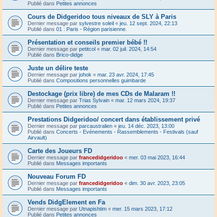
Publié dans
Petites annonces
Cours de Didgeridoo tous niveaux de SLY à Paris
Dernier message par
sylvestre soleil
«
jeu. 12 sept. 2024, 22:13
Publié dans
01 : Paris - Région parisienne.
Présentation et conseils premier bébé !!
Dernier message par
petitcol
«
mar. 02 juil. 2024, 14:54
Publié dans
Brico-didge
Juste un délire teste
Dernier message par
johok
«
mar. 23 avr. 2024, 17:45
Publié dans
Compositions personnelles guimbarde
Destockage (prix libre) de mes CDs de Malaram !!
Dernier message par
Trias Sylvain
«
mar. 12 mars 2024, 19:37
Publié dans
Petites annonces
Prestations Didgeridoo/ concert dans établissement privé
Dernier message par
parcaustralien
«
jeu. 14 déc. 2023, 13:00
Publié dans
Concerts - Evénements - Rassemblements - Festivals (sauf
Airvault)
Carte des Joueurs FD
Dernier message par
francedidgeridoo
«
mer. 03 mai 2023, 16:44
Publié dans
Messages importants
Nouveau Forum FD
Dernier message par
francedidgeridoo
«
dim. 30 avr. 2023, 23:05
Publié dans
Messages importants
Vends DidgElement en Fa
Dernier message par
Utnapishtim
«
mer. 15 mars 2023, 17:12
Publié dans
Petites annonces