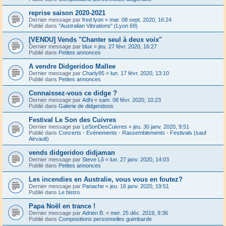
reprise saison 2020-2021
Dernier message par
fred lyon
«
mar. 08 sept. 2020, 16:24
Publié dans
"Australian Vibrations" (Lyon 69)
[VENDU] Vends "Chanter seul à deux voix"
Dernier message par
blux
«
jeu. 27 févr. 2020, 16:27
Publié dans
Petites annonces
A vendre Didgeridoo Mallee
Dernier message par
Charly85
«
lun. 17 févr. 2020, 13:10
Publié dans
Petites annonces
Connaissez-vous ce didge ?
Dernier message par
Adhi
«
sam. 08 févr. 2020, 10:23
Publié dans
Galerie de didgeridoos
Festival Le Son des Cuivres
Dernier message par
LeSonDesCuivres
«
jeu. 30 janv. 2020, 9:51
Publié dans
Concerts - Evénements - Rassemblements - Festivals (sauf
Airvault)
vends didgeridoo didjaman
Dernier message par
Steve Lô
«
lun. 27 janv. 2020, 14:03
Publié dans
Petites annonces
Les incendies en Australie, vous vous en foutez?
Dernier message par
Panache
«
jeu. 16 janv. 2020, 19:51
Publié dans
Le bistro
Papa Noël en trance !
Dernier message par
Adrien B.
«
mer. 25 déc. 2019, 9:36
Publié dans
Compositions personnelles guimbarde