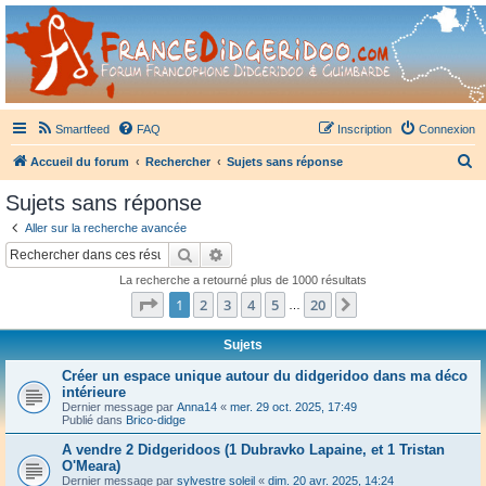
France Didgeridoo
Didgeridoo et Guimbarde sur France Didgeridoo - retrouvez la communauté.
Smartfeed
FAQ
Inscription
Connexion
R
Accueil du forum
Rechercher
Sujets sans réponse
e
Sujets sans réponse
c
Aller sur la recherche avancée
h
Rechercher
Recherche avancée
e
La recherche a retourné plus de 1000 résultats
r
Page
1
sur
20
1
2
3
4
5
20
Suivant
…
c
h
Sujets
e
Créer un espace unique autour du didgeridoo dans ma déco
intérieure
r
Dernier message par
Anna14
«
mer. 29 oct. 2025, 17:49
Publié dans
Brico-didge
A vendre 2 Didgeridoos (1 Dubravko Lapaine, et 1 Tristan
O'Meara)
Dernier message par
sylvestre soleil
«
dim. 20 avr. 2025, 14:24