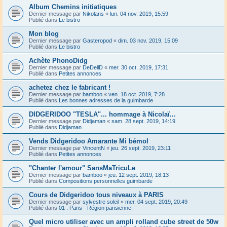
Album Chemins initiatiques
Dernier message par
Nikolans
«
lun. 04 nov. 2019, 15:59
Publié dans
Le bistro
Mon blog
Dernier message par
Gasteropod
«
dim. 03 nov. 2019, 15:09
Publié dans
Le bistro
Achète PhonoDidg
Dernier message par
DeDellD
«
mer. 30 oct. 2019, 17:31
Publié dans
Petites annonces
achetez chez le fabricant !
Dernier message par
bamboo
«
ven. 18 oct. 2019, 7:28
Publié dans
Les bonnes adresses de la guimbarde
DIDGERIDOO "TESLA"... hommage à Nicolaï...
Dernier message par
Didjaman
«
sam. 28 sept. 2019, 14:19
Publié dans
Didjaman
Vends Didgeridoo Amarante Mi bémol
Dernier message par
VincentN
«
jeu. 26 sept. 2019, 23:11
Publié dans
Petites annonces
"Chanter l'amour" SansMaTricuLe
Dernier message par
bamboo
«
jeu. 12 sept. 2019, 18:13
Publié dans
Compositions personnelles guimbarde
Cours de Didgeridoo tous niveaux à PARIS
Dernier message par
sylvestre soleil
«
mer. 04 sept. 2019, 20:49
Publié dans
01 : Paris - Région parisienne.
Quel micro utiliser avec un ampli rolland cube street de 50w