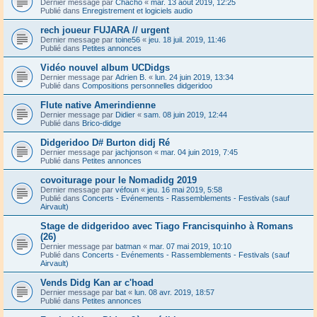
Dernier message par
Chacho
«
mar. 13 août 2019, 12:25
Publié dans
Enregistrement et logiciels audio
rech joueur FUJARA // urgent
Dernier message par
toine56
«
jeu. 18 juil. 2019, 11:46
Publié dans
Petites annonces
Vidéo nouvel album UCDidgs
Dernier message par
Adrien B.
«
lun. 24 juin 2019, 13:34
Publié dans
Compositions personnelles didgeridoo
Flute native Amerindienne
Dernier message par
Didier
«
sam. 08 juin 2019, 12:44
Publié dans
Brico-didge
Didgeridoo D# Burton didj Ré
Dernier message par
jachjonson
«
mar. 04 juin 2019, 7:45
Publié dans
Petites annonces
covoiturage pour le Nomadidg 2019
Dernier message par
véfoun
«
jeu. 16 mai 2019, 5:58
Publié dans
Concerts - Evénements - Rassemblements - Festivals (sauf
Airvault)
Stage de didgeridoo avec Tiago Francisquinho à Romans
(26)
Dernier message par
batman
«
mar. 07 mai 2019, 10:10
Publié dans
Concerts - Evénements - Rassemblements - Festivals (sauf
Airvault)
Vends Didg Kan ar c'hoad
Dernier message par
bat
«
lun. 08 avr. 2019, 18:57
Publié dans
Petites annonces