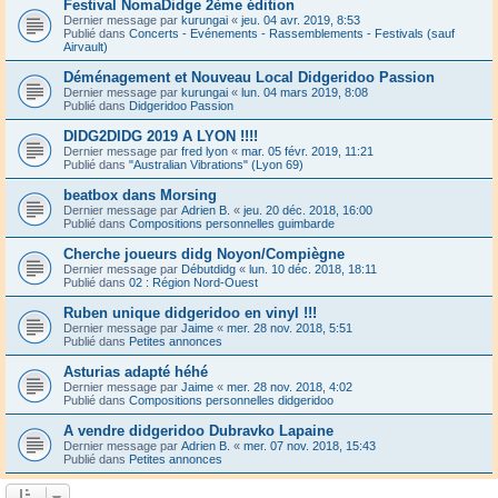
Festival NomaDidge 2ème édition
Dernier message par
kurungai
«
jeu. 04 avr. 2019, 8:53
Publié dans
Concerts - Evénements - Rassemblements - Festivals (sauf
Airvault)
Déménagement et Nouveau Local Didgeridoo Passion
Dernier message par
kurungai
«
lun. 04 mars 2019, 8:08
Publié dans
Didgeridoo Passion
DIDG2DIDG 2019 A LYON !!!!
Dernier message par
fred lyon
«
mar. 05 févr. 2019, 11:21
Publié dans
"Australian Vibrations" (Lyon 69)
beatbox dans Morsing
Dernier message par
Adrien B.
«
jeu. 20 déc. 2018, 16:00
Publié dans
Compositions personnelles guimbarde
Cherche joueurs didg Noyon/Compiègne
Dernier message par
Débutdidg
«
lun. 10 déc. 2018, 18:11
Publié dans
02 : Région Nord-Ouest
Ruben unique didgeridoo en vinyl !!!
Dernier message par
Jaime
«
mer. 28 nov. 2018, 5:51
Publié dans
Petites annonces
Asturias adapté héhé
Dernier message par
Jaime
«
mer. 28 nov. 2018, 4:02
Publié dans
Compositions personnelles didgeridoo
A vendre didgeridoo Dubravko Lapaine
Dernier message par
Adrien B.
«
mer. 07 nov. 2018, 15:43
Publié dans
Petites annonces