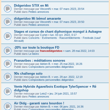
Didgeridoo STIX en Mi
Dernier message par
VincentN
«
mar. 07 mars 2023, 20:54
Publié dans
Petites annonces
didgeridoo Mi bémol amarante
Dernier message par
VincentN
«
mar. 07 mars 2023, 20:50
Publié dans
Petites annonces
Stages et cursus de chant diphonique mongol à Aubagne
Dernier message par
Curtet
«
lun. 03 oct. 2022, 0:17
Publié dans
Concerts - Evénements - Rassemblements - Festivals (sauf
Airvault)
-20% sur toute la boutique FD
Dernier message par
francedidgeridoo
«
sam. 28 mai 2022, 14:03
Publié dans
Le bistro
Pranavibes : méditations sonores
Dernier message par
Adrien B.
«
mer. 25 mai 2022, 16:26
Publié dans
Compositions personnelles didgeridoo
90s challenge solo
Dernier message par
Adrien B.
«
ven. 29 avr. 2022, 12:19
Publié dans
Compositions personnelles didgeridoo
Vente Hybride Agave/bois Exotique TylerSpencer + Ré
didgshop
Dernier message par
Leto2
«
jeu. 24 juin 2021, 15:57
Publié dans
Petites annonces
Air Didg - garanti sans bourdon !
Dernier message par
Adrien B.
«
mer. 06 janv. 2021, 16:36
Publié dans
Compositions personnelles didgeridoo