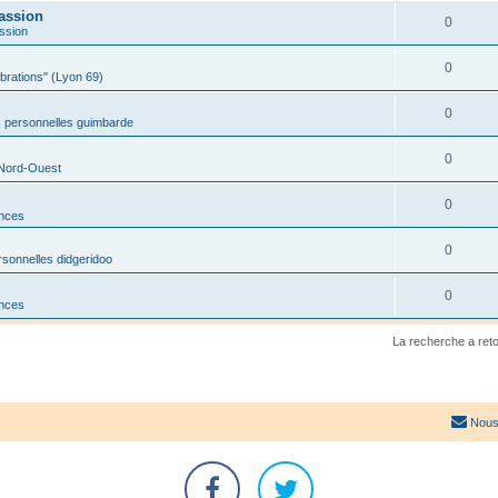
assion
0
ssion
0
ibrations" (Lyon 69)
0
 personnelles guimbarde
0
 Nord-Ouest
0
onces
0
sonnelles didgeridoo
0
onces
La recherche a ret
Nous