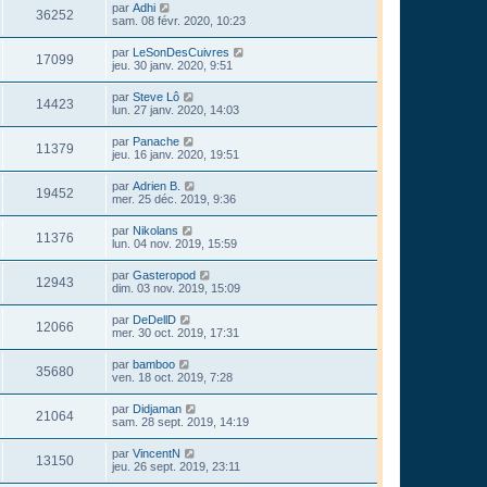
par
Adhi
36252
sam. 08 févr. 2020, 10:23
par
LeSonDesCuivres
17099
jeu. 30 janv. 2020, 9:51
par
Steve Lô
14423
lun. 27 janv. 2020, 14:03
par
Panache
11379
jeu. 16 janv. 2020, 19:51
par
Adrien B.
19452
mer. 25 déc. 2019, 9:36
par
Nikolans
11376
lun. 04 nov. 2019, 15:59
par
Gasteropod
12943
dim. 03 nov. 2019, 15:09
par
DeDellD
12066
mer. 30 oct. 2019, 17:31
par
bamboo
35680
ven. 18 oct. 2019, 7:28
par
Didjaman
21064
sam. 28 sept. 2019, 14:19
par
VincentN
13150
jeu. 26 sept. 2019, 23:11