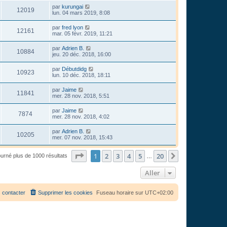
par
kurungai
12019
lun. 04 mars 2019, 8:08
par
fred lyon
12161
mar. 05 févr. 2019, 11:21
par
Adrien B.
10884
jeu. 20 déc. 2018, 16:00
par
Débutdidg
10923
lun. 10 déc. 2018, 18:11
par
Jaime
11841
mer. 28 nov. 2018, 5:51
par
Jaime
7874
mer. 28 nov. 2018, 4:02
par
Adrien B.
10205
mer. 07 nov. 2018, 15:43
Page
1
sur
20
1
2
3
4
5
20
Suivant
ourné plus de 1000 résultats
…
Aller
 contacter
Supprimer les cookies
Fuseau horaire sur
UTC+02:00