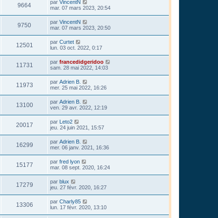
par
VincentN
9664
mar. 07 mars 2023, 20:54
par
VincentN
9750
mar. 07 mars 2023, 20:50
par
Curtet
12501
lun. 03 oct. 2022, 0:17
par
francedidgeridoo
11731
sam. 28 mai 2022, 14:03
par
Adrien B.
11973
mer. 25 mai 2022, 16:26
par
Adrien B.
13100
ven. 29 avr. 2022, 12:19
par
Leto2
20017
jeu. 24 juin 2021, 15:57
par
Adrien B.
16299
mer. 06 janv. 2021, 16:36
par
fred lyon
15177
mar. 08 sept. 2020, 16:24
par
blux
17279
jeu. 27 févr. 2020, 16:27
par
Charly85
13306
lun. 17 févr. 2020, 13:10