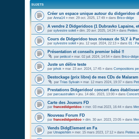
SUJETS
Créer un espace unique autour du didgeridoo d
par
Anna14
»
mer. 29 oct. 2025, 17:49
» dans
Brico-didge
A vendre 2 Didgeridoos (1 Dubravko Lapaine, et
par
sylvestre soleil
»
dim. 20 avr. 2025, 14:24
» dans
Petites
Cours de Didgeridoo tous niveaux de SLY à Par
par
sylvestre soleil
»
jeu. 12 sept. 2024, 22:13
» dans
01 : Pa
Présentation et conseils premier bébé !!
par
petitcol
»
mar. 02 juil. 2024, 14:54
» dans
Brico-didge
Juste un délire teste
par
johok
»
mar. 23 avr. 2024, 17:45
» dans
Compositions pe
Destockage (prix libre) de mes CDs de Malaram 
par
Trias Sylvain
»
mar. 12 mars 2024, 19:37
» dans
Pet
Prestations Didgeridoo/ concert dans établisse
par
parcaustralien
»
jeu. 14 déc. 2023, 13:00
» dans
Concert
Carte des Joueurs FD
par
francedidgeridoo
»
mer. 03 mai 2023, 16:44
» dans
Mes
Nouveau Forum FD
par
francedidgeridoo
»
dim. 30 avr. 2023, 23:05
» dans
Mes
Vends DidgElement en Fa
par
Utnapishtim
»
mer. 15 mars 2023, 17:12
» dans
Petites 