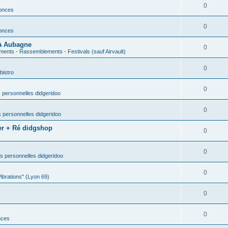
0
nonces
0
nonces
 à Aubagne
0
ents - Rassemblements - Festivals (sauf Airvault)
0
bistro
0
 personnelles didgeridoo
0
 personnelles didgeridoo
er + Ré didgshop
0
0
s personnelles didgeridoo
0
Vibrations" (Lyon 69)
0
0
nces