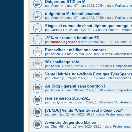
Didgeridoo STIX en Mi
par
VincentN
»
mar. 07 mars 2023, 20:54
» dans
Petites an
didgeridoo Mi bémol amarante
par
VincentN
»
mar. 07 mars 2023, 20:50
» dans
Petites an
Stages et cursus de chant diphonique mongol
par
Curtet
»
lun. 03 oct. 2022, 0:17
» dans
Concerts - Evénem
-20% sur toute la boutique FD
par
francedidgeridoo
»
sam. 28 mai 2022, 14:03
» dans
Le 
Pranavibes : méditations sonores
par
Adrien B.
»
mer. 25 mai 2022, 16:26
» dans
Compositions
90s challenge solo
par
Adrien B.
»
ven. 29 avr. 2022, 12:19
» dans
Compositions
Vente Hybride Agave/bois Exotique TylerSpenc
par
Leto2
»
jeu. 24 juin 2021, 15:57
» dans
Petites annonces
Air Didg - garanti sans bourdon !
par
Adrien B.
»
mer. 06 janv. 2021, 16:36
» dans
Composition
reprise saison 2020-2021
par
fred lyon
»
mar. 08 sept. 2020, 16:24
» dans
"Australian 
[VENDU] Vends "Chanter seul à deux voix"
par
blux
»
jeu. 27 févr. 2020, 16:27
» dans
Petites annonces
A vendre Didgeridoo Mallee
par
Charly85
»
lun. 17 févr. 2020, 13:10
» dans
Petites anno