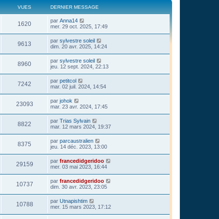
VUES
DERNIER MESSAGE
par
Anna14
1620
mer. 29 oct. 2025, 17:49
par
sylvestre soleil
9613
dim. 20 avr. 2025, 14:24
par
sylvestre soleil
8960
jeu. 12 sept. 2024, 22:13
par
petitcol
7242
mar. 02 juil. 2024, 14:54
par
johok
23093
mar. 23 avr. 2024, 17:45
par
Trias Sylvain
8822
mar. 12 mars 2024, 19:37
par
parcaustralien
8375
jeu. 14 déc. 2023, 13:00
par
francedidgeridoo
29159
mer. 03 mai 2023, 16:44
par
francedidgeridoo
10737
dim. 30 avr. 2023, 23:05
par
Utnapishtim
10788
mer. 15 mars 2023, 17:12