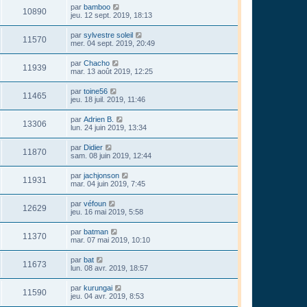
par
bamboo
10890
jeu. 12 sept. 2019, 18:13
par
sylvestre soleil
11570
mer. 04 sept. 2019, 20:49
par
Chacho
11939
mar. 13 août 2019, 12:25
par
toine56
11465
jeu. 18 juil. 2019, 11:46
par
Adrien B.
13306
lun. 24 juin 2019, 13:34
par
Didier
11870
sam. 08 juin 2019, 12:44
par
jachjonson
11931
mar. 04 juin 2019, 7:45
par
véfoun
12629
jeu. 16 mai 2019, 5:58
par
batman
11370
mar. 07 mai 2019, 10:10
par
bat
11673
lun. 08 avr. 2019, 18:57
par
kurungai
11590
jeu. 04 avr. 2019, 8:53