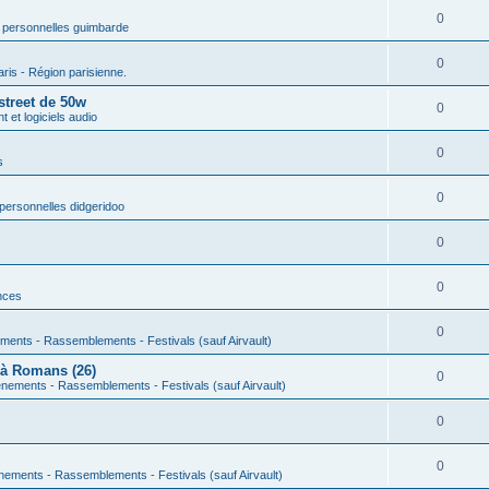
0
 personnelles guimbarde
0
aris - Région parisienne.
street de 50w
0
 et logiciels audio
0
s
0
personnelles didgeridoo
0
0
nces
0
ments - Rassemblements - Festivals (sauf Airvault)
 à Romans (26)
0
nements - Rassemblements - Festivals (sauf Airvault)
0
0
nements - Rassemblements - Festivals (sauf Airvault)