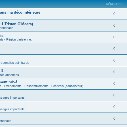
RÉPONSES
ans ma déco intérieure
0
 1 Tristan O'Meara)
0
 annonces
is
0
ris - Région parisienne.
0
0
rsonnelles guimbarde
!!
0
ites annonces
ment privé
0
s - Evénements - Rassemblements - Festivals (sauf Airvault)
0
sages importants
0
sages importants
0
annonces