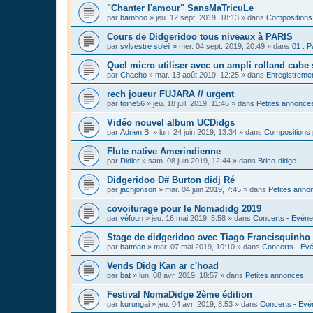
"Chanter l'amour" SansMaTricuLe
par
bamboo
»
jeu. 12 sept. 2019, 18:13
» dans
Compositions
Cours de Didgeridoo tous niveaux à PARIS
par
sylvestre soleil
»
mer. 04 sept. 2019, 20:49
» dans
01 : P
Quel micro utiliser avec un ampli rolland cube 
par
Chacho
»
mar. 13 août 2019, 12:25
» dans
Enregistrement
rech joueur FUJARA // urgent
par
toine56
»
jeu. 18 juil. 2019, 11:46
» dans
Petites annonce
Vidéo nouvel album UCDidgs
par
Adrien B.
»
lun. 24 juin 2019, 13:34
» dans
Compositions 
Flute native Amerindienne
par
Didier
»
sam. 08 juin 2019, 12:44
» dans
Brico-didge
Didgeridoo D# Burton didj Ré
par
jachjonson
»
mar. 04 juin 2019, 7:45
» dans
Petites anno
covoiturage pour le Nomadidg 2019
par
véfoun
»
jeu. 16 mai 2019, 5:58
» dans
Concerts - Evéne
Stage de didgeridoo avec Tiago Francisquinho
par
batman
»
mar. 07 mai 2019, 10:10
» dans
Concerts - Evé
Vends Didg Kan ar c'hoad
par
bat
»
lun. 08 avr. 2019, 18:57
» dans
Petites annonces
Festival NomaDidge 2ème édition
par
kurungai
»
jeu. 04 avr. 2019, 8:53
» dans
Concerts - Evé