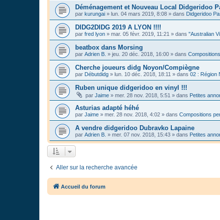
Déménagement et Nouveau Local Didgeridoo P
par
kurungai
»
lun. 04 mars 2019, 8:08
» dans
Didgeridoo Pa
DIDG2DIDG 2019 A LYON !!!!
par
fred lyon
»
mar. 05 févr. 2019, 11:21
» dans
"Australian V
beatbox dans Morsing
par
Adrien B.
»
jeu. 20 déc. 2018, 16:00
» dans
Compositions
Cherche joueurs didg Noyon/Compiègne
par
Débutdidg
»
lun. 10 déc. 2018, 18:11
» dans
02 : Région
Ruben unique didgeridoo en vinyl !!!
par
Jaime
»
mer. 28 nov. 2018, 5:51
» dans
Petites ann
Asturias adapté héhé
par
Jaime
»
mer. 28 nov. 2018, 4:02
» dans
Compositions per
A vendre didgeridoo Dubravko Lapaine
par
Adrien B.
»
mer. 07 nov. 2018, 15:43
» dans
Petites ann
Aller sur la recherche avancée
Accueil du forum