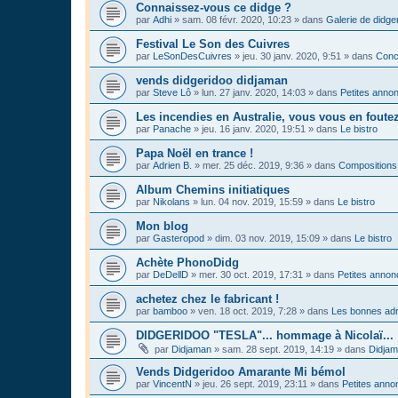
Connaissez-vous ce didge ?
par
Adhi
»
sam. 08 févr. 2020, 10:23
» dans
Galerie de didge
Festival Le Son des Cuivres
par
LeSonDesCuivres
»
jeu. 30 janv. 2020, 9:51
» dans
Conc
vends didgeridoo didjaman
par
Steve Lô
»
lun. 27 janv. 2020, 14:03
» dans
Petites anno
Les incendies en Australie, vous vous en foute
par
Panache
»
jeu. 16 janv. 2020, 19:51
» dans
Le bistro
Papa Noël en trance !
par
Adrien B.
»
mer. 25 déc. 2019, 9:36
» dans
Compositions
Album Chemins initiatiques
par
Nikolans
»
lun. 04 nov. 2019, 15:59
» dans
Le bistro
Mon blog
par
Gasteropod
»
dim. 03 nov. 2019, 15:09
» dans
Le bistro
Achète PhonoDidg
par
DeDellD
»
mer. 30 oct. 2019, 17:31
» dans
Petites anno
achetez chez le fabricant !
par
bamboo
»
ven. 18 oct. 2019, 7:28
» dans
Les bonnes adr
DIDGERIDOO "TESLA"... hommage à Nicolaï...
par
Didjaman
»
sam. 28 sept. 2019, 14:19
» dans
Didja
Vends Didgeridoo Amarante Mi bémol
par
VincentN
»
jeu. 26 sept. 2019, 23:11
» dans
Petites anno