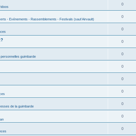
0
ridoos
0
erts - Evénements - Rassemblements - Festivals (sauf Airvault)
0
nces
z?
0
0
 personnelles guimbarde
0
0
0
nces
0
esses de la guimbarde
0
man
0
nces