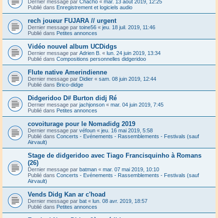
Dernier message par
Chacho
«
mar. 13 août 2019, 12:25
Publié dans
Enregistrement et logiciels audio
rech joueur FUJARA // urgent
Dernier message par
toine56
«
jeu. 18 juil. 2019, 11:46
Publié dans
Petites annonces
Vidéo nouvel album UCDidgs
Dernier message par
Adrien B.
«
lun. 24 juin 2019, 13:34
Publié dans
Compositions personnelles didgeridoo
Flute native Amerindienne
Dernier message par
Didier
«
sam. 08 juin 2019, 12:44
Publié dans
Brico-didge
Didgeridoo D# Burton didj Ré
Dernier message par
jachjonson
«
mar. 04 juin 2019, 7:45
Publié dans
Petites annonces
covoiturage pour le Nomadidg 2019
Dernier message par
véfoun
«
jeu. 16 mai 2019, 5:58
Publié dans
Concerts - Evénements - Rassemblements - Festivals (sauf
Airvault)
Stage de didgeridoo avec Tiago Francisquinho à Romans
(26)
Dernier message par
batman
«
mar. 07 mai 2019, 10:10
Publié dans
Concerts - Evénements - Rassemblements - Festivals (sauf
Airvault)
Vends Didg Kan ar c'hoad
Dernier message par
bat
«
lun. 08 avr. 2019, 18:57
Publié dans
Petites annonces