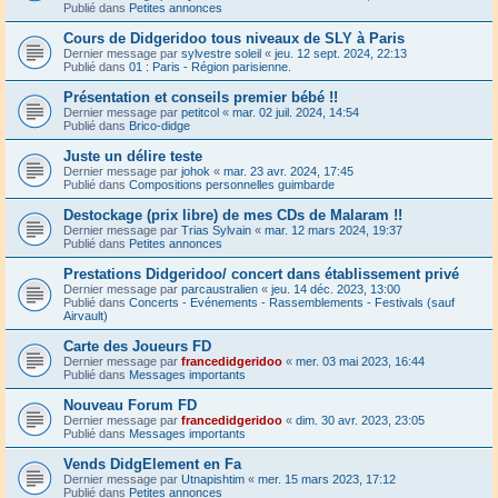
Publié dans
Petites annonces
Cours de Didgeridoo tous niveaux de SLY à Paris
Dernier message par
sylvestre soleil
«
jeu. 12 sept. 2024, 22:13
Publié dans
01 : Paris - Région parisienne.
Présentation et conseils premier bébé !!
Dernier message par
petitcol
«
mar. 02 juil. 2024, 14:54
Publié dans
Brico-didge
Juste un délire teste
Dernier message par
johok
«
mar. 23 avr. 2024, 17:45
Publié dans
Compositions personnelles guimbarde
Destockage (prix libre) de mes CDs de Malaram !!
Dernier message par
Trias Sylvain
«
mar. 12 mars 2024, 19:37
Publié dans
Petites annonces
Prestations Didgeridoo/ concert dans établissement privé
Dernier message par
parcaustralien
«
jeu. 14 déc. 2023, 13:00
Publié dans
Concerts - Evénements - Rassemblements - Festivals (sauf
Airvault)
Carte des Joueurs FD
Dernier message par
francedidgeridoo
«
mer. 03 mai 2023, 16:44
Publié dans
Messages importants
Nouveau Forum FD
Dernier message par
francedidgeridoo
«
dim. 30 avr. 2023, 23:05
Publié dans
Messages importants
Vends DidgElement en Fa
Dernier message par
Utnapishtim
«
mer. 15 mars 2023, 17:12
Publié dans
Petites annonces