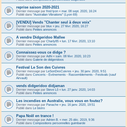
reprise saison 2020-2021
Dernier message par
fred lyon
«
mar. 08 sept. 2020, 16:24
Publié dans
"Australian Vibrations" (Lyon 69)
[VENDU] Vends "Chanter seul à deux voix"
Dernier message par
blux
«
jeu. 27 févr. 2020, 16:27
Publié dans
Petites annonces
A vendre Didgeridoo Mallee
Dernier message par
Charly85
«
lun. 17 févr. 2020, 13:10
Publié dans
Petites annonces
Connaissez-vous ce didge ?
Dernier message par
Adhi
«
sam. 08 févr. 2020, 10:23
Publié dans
Galerie de didgeridoos
Festival Le Son des Cuivres
Dernier message par
LeSonDesCuivres
«
jeu. 30 janv. 2020, 9:51
Publié dans
Concerts - Evénements - Rassemblements - Festivals (sauf
Airvault)
vends didgeridoo didjaman
Dernier message par
Steve Lô
«
lun. 27 janv. 2020, 14:03
Publié dans
Petites annonces
Les incendies en Australie, vous vous en foutez?
Dernier message par
Panache
«
jeu. 16 janv. 2020, 19:51
Publié dans
Le bistro
Papa Noël en trance !
Dernier message par
Adrien B.
«
mer. 25 déc. 2019, 9:36
Publié dans
Compositions personnelles guimbarde