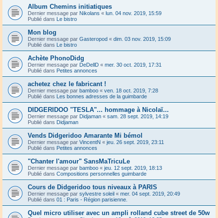
Album Chemins initiatiques
Dernier message par
Nikolans
«
lun. 04 nov. 2019, 15:59
Publié dans
Le bistro
Mon blog
Dernier message par
Gasteropod
«
dim. 03 nov. 2019, 15:09
Publié dans
Le bistro
Achète PhonoDidg
Dernier message par
DeDellD
«
mer. 30 oct. 2019, 17:31
Publié dans
Petites annonces
achetez chez le fabricant !
Dernier message par
bamboo
«
ven. 18 oct. 2019, 7:28
Publié dans
Les bonnes adresses de la guimbarde
DIDGERIDOO "TESLA"... hommage à Nicolaï...
Dernier message par
Didjaman
«
sam. 28 sept. 2019, 14:19
Publié dans
Didjaman
Vends Didgeridoo Amarante Mi bémol
Dernier message par
VincentN
«
jeu. 26 sept. 2019, 23:11
Publié dans
Petites annonces
"Chanter l'amour" SansMaTricuLe
Dernier message par
bamboo
«
jeu. 12 sept. 2019, 18:13
Publié dans
Compositions personnelles guimbarde
Cours de Didgeridoo tous niveaux à PARIS
Dernier message par
sylvestre soleil
«
mer. 04 sept. 2019, 20:49
Publié dans
01 : Paris - Région parisienne.
Quel micro utiliser avec un ampli rolland cube street de 50w