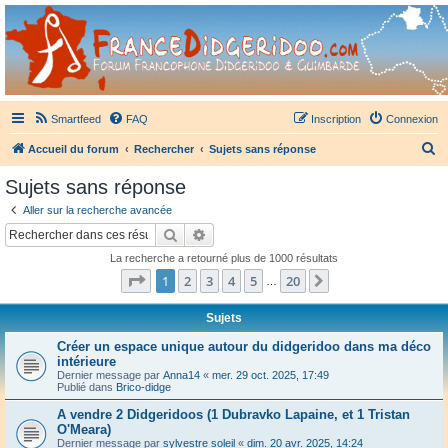
France Didgeridoo
Didgeridoo et Guimbarde sur France Didgeridoo - retrouvez la communauté.
Smartfeed
FAQ
Inscription
Connexion
R
Accueil du forum
Rechercher
Sujets sans réponse
e
Sujets sans réponse
c
Aller sur la recherche avancée
h
Rechercher
Recherche avancée
e
La recherche a retourné plus de 1000 résultats
r
Page
1
sur
20
1
2
3
4
5
20
Suivant
…
c
h
Sujets
e
Créer un espace unique autour du didgeridoo dans ma déco
intérieure
r
Dernier message par
Anna14
«
mer. 29 oct. 2025, 17:49
Publié dans
Brico-didge
A vendre 2 Didgeridoos (1 Dubravko Lapaine, et 1 Tristan
O'Meara)
Dernier message par
sylvestre soleil
«
dim. 20 avr. 2025, 14:24