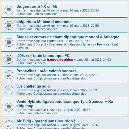
Didgeridoo STIX en Mi
Dernier message par
VincentN
«
mar. 07 mars 2023, 20:54
Publié dans
Petites annonces
didgeridoo Mi bémol amarante
Dernier message par
VincentN
«
mar. 07 mars 2023, 20:50
Publié dans
Petites annonces
Stages et cursus de chant diphonique mongol à Aubagne
Dernier message par
Curtet
«
lun. 03 oct. 2022, 0:17
Publié dans
Concerts - Evénements - Rassemblements - Festivals (sauf
Airvault)
-20% sur toute la boutique FD
Dernier message par
francedidgeridoo
«
sam. 28 mai 2022, 14:03
Publié dans
Le bistro
Pranavibes : méditations sonores
Dernier message par
Adrien B.
«
mer. 25 mai 2022, 16:26
Publié dans
Compositions personnelles didgeridoo
90s challenge solo
Dernier message par
Adrien B.
«
ven. 29 avr. 2022, 12:19
Publié dans
Compositions personnelles didgeridoo
Vente Hybride Agave/bois Exotique TylerSpencer + Ré
didgshop
Dernier message par
Leto2
«
jeu. 24 juin 2021, 15:57
Publié dans
Petites annonces
Air Didg - garanti sans bourdon !
Dernier message par
Adrien B.
«
mer. 06 janv. 2021, 16:36
Publié dans
Compositions personnelles didgeridoo