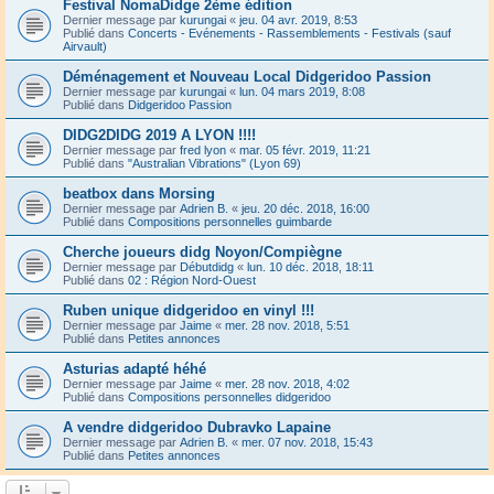
Festival NomaDidge 2ème édition
Dernier message par
kurungai
«
jeu. 04 avr. 2019, 8:53
Publié dans
Concerts - Evénements - Rassemblements - Festivals (sauf
Airvault)
Déménagement et Nouveau Local Didgeridoo Passion
Dernier message par
kurungai
«
lun. 04 mars 2019, 8:08
Publié dans
Didgeridoo Passion
DIDG2DIDG 2019 A LYON !!!!
Dernier message par
fred lyon
«
mar. 05 févr. 2019, 11:21
Publié dans
"Australian Vibrations" (Lyon 69)
beatbox dans Morsing
Dernier message par
Adrien B.
«
jeu. 20 déc. 2018, 16:00
Publié dans
Compositions personnelles guimbarde
Cherche joueurs didg Noyon/Compiègne
Dernier message par
Débutdidg
«
lun. 10 déc. 2018, 18:11
Publié dans
02 : Région Nord-Ouest
Ruben unique didgeridoo en vinyl !!!
Dernier message par
Jaime
«
mer. 28 nov. 2018, 5:51
Publié dans
Petites annonces
Asturias adapté héhé
Dernier message par
Jaime
«
mer. 28 nov. 2018, 4:02
Publié dans
Compositions personnelles didgeridoo
A vendre didgeridoo Dubravko Lapaine
Dernier message par
Adrien B.
«
mer. 07 nov. 2018, 15:43
Publié dans
Petites annonces