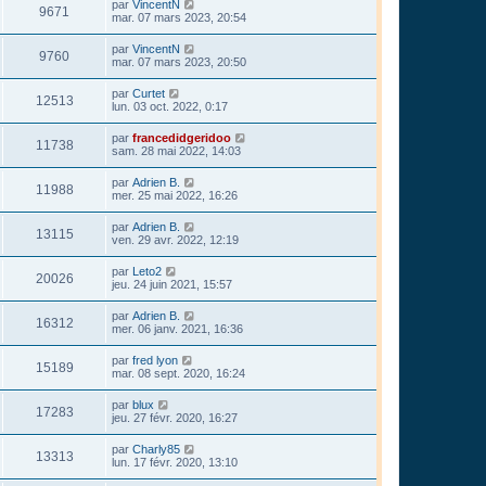
par
VincentN
9671
mar. 07 mars 2023, 20:54
par
VincentN
9760
mar. 07 mars 2023, 20:50
par
Curtet
12513
lun. 03 oct. 2022, 0:17
par
francedidgeridoo
11738
sam. 28 mai 2022, 14:03
par
Adrien B.
11988
mer. 25 mai 2022, 16:26
par
Adrien B.
13115
ven. 29 avr. 2022, 12:19
par
Leto2
20026
jeu. 24 juin 2021, 15:57
par
Adrien B.
16312
mer. 06 janv. 2021, 16:36
par
fred lyon
15189
mar. 08 sept. 2020, 16:24
par
blux
17283
jeu. 27 févr. 2020, 16:27
par
Charly85
13313
lun. 17 févr. 2020, 13:10