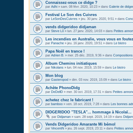
Connaissez-vous ce didge ?
par
Adhi
»
sam. 08 févr. 2020, 10:23
» dans
Galerie de didge
Festival Le Son des Cuivres
par
LeSonDesCuivres
»
jeu. 30 janv. 2020, 9:51
» dans
Conc
vends didgeridoo didjaman
par
Steve Lô
»
lun. 27 janv. 2020, 14:03
» dans
Petites anno
Les incendies en Australie, vous vous en foute
par
Panache
»
jeu. 16 janv. 2020, 19:51
» dans
Le bistro
Papa Noël en trance !
par
Adrien B.
»
mer. 25 déc. 2019, 9:36
» dans
Compositions
Album Chemins initiatiques
par
Nikolans
»
lun. 04 nov. 2019, 15:59
» dans
Le bistro
Mon blog
par
Gasteropod
»
dim. 03 nov. 2019, 15:09
» dans
Le bistro
Achète PhonoDidg
par
DeDellD
»
mer. 30 oct. 2019, 17:31
» dans
Petites anno
achetez chez le fabricant !
par
bamboo
»
ven. 18 oct. 2019, 7:28
» dans
Les bonnes adr
DIDGERIDOO "TESLA"... hommage à Nicolaï...
par
Didjaman
»
sam. 28 sept. 2019, 14:19
» dans
Didja
Vends Didgeridoo Amarante Mi bémol
par
VincentN
»
jeu. 26 sept. 2019, 23:11
» dans
Petites anno