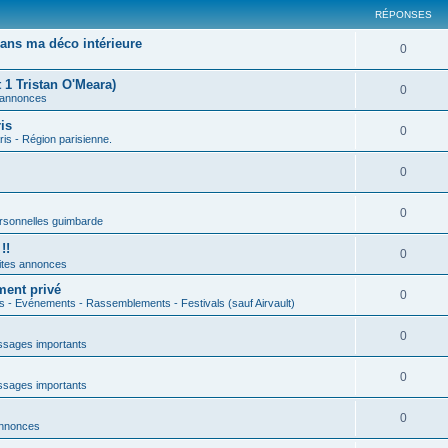
RÉPONSES
ans ma déco intérieure
0
 1 Tristan O'Meara)
0
 annonces
is
0
ris - Région parisienne.
0
0
rsonnelles guimbarde
!!
0
ites annonces
ment privé
0
s - Evénements - Rassemblements - Festivals (sauf Airvault)
0
sages importants
0
sages importants
0
annonces