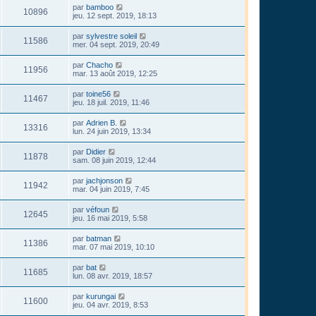
par
bamboo
10896
jeu. 12 sept. 2019, 18:13
par
sylvestre soleil
11586
mer. 04 sept. 2019, 20:49
par
Chacho
11956
mar. 13 août 2019, 12:25
par
toine56
11467
jeu. 18 juil. 2019, 11:46
par
Adrien B.
13316
lun. 24 juin 2019, 13:34
par
Didier
11878
sam. 08 juin 2019, 12:44
par
jachjonson
11942
mar. 04 juin 2019, 7:45
par
véfoun
12645
jeu. 16 mai 2019, 5:58
par
batman
11386
mar. 07 mai 2019, 10:10
par
bat
11685
lun. 08 avr. 2019, 18:57
par
kurungai
11600
jeu. 04 avr. 2019, 8:53