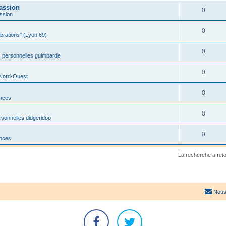
assion
0
ssion
0
ibrations" (Lyon 69)
0
 personnelles guimbarde
0
 Nord-Ouest
0
onces
0
sonnelles didgeridoo
0
onces
La recherche a ret
Nous