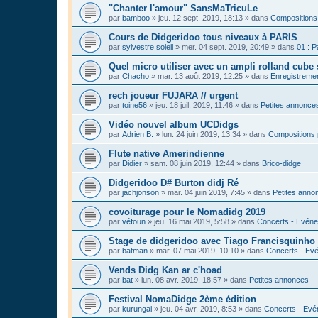
"Chanter l'amour" SansMaTricuLe
par
bamboo
»
jeu. 12 sept. 2019, 18:13
» dans
Compositions
Cours de Didgeridoo tous niveaux à PARIS
par
sylvestre soleil
»
mer. 04 sept. 2019, 20:49
» dans
01 : P
Quel micro utiliser avec un ampli rolland cube 
par
Chacho
»
mar. 13 août 2019, 12:25
» dans
Enregistrement
rech joueur FUJARA // urgent
par
toine56
»
jeu. 18 juil. 2019, 11:46
» dans
Petites annonce
Vidéo nouvel album UCDidgs
par
Adrien B.
»
lun. 24 juin 2019, 13:34
» dans
Compositions 
Flute native Amerindienne
par
Didier
»
sam. 08 juin 2019, 12:44
» dans
Brico-didge
Didgeridoo D# Burton didj Ré
par
jachjonson
»
mar. 04 juin 2019, 7:45
» dans
Petites anno
covoiturage pour le Nomadidg 2019
par
véfoun
»
jeu. 16 mai 2019, 5:58
» dans
Concerts - Evéne
Stage de didgeridoo avec Tiago Francisquinho
par
batman
»
mar. 07 mai 2019, 10:10
» dans
Concerts - Evé
Vends Didg Kan ar c'hoad
par
bat
»
lun. 08 avr. 2019, 18:57
» dans
Petites annonces
Festival NomaDidge 2ème édition
par
kurungai
»
jeu. 04 avr. 2019, 8:53
» dans
Concerts - Evé