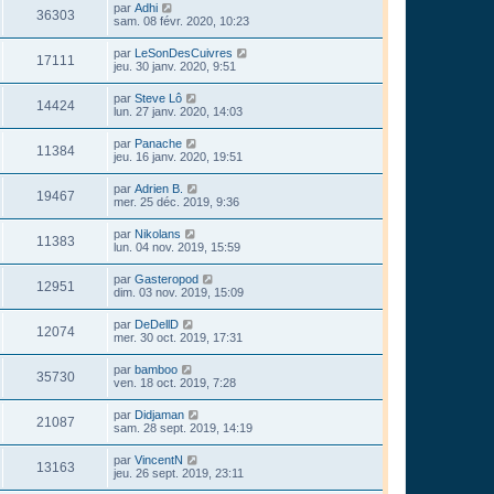
par
Adhi
36303
sam. 08 févr. 2020, 10:23
par
LeSonDesCuivres
17111
jeu. 30 janv. 2020, 9:51
par
Steve Lô
14424
lun. 27 janv. 2020, 14:03
par
Panache
11384
jeu. 16 janv. 2020, 19:51
par
Adrien B.
19467
mer. 25 déc. 2019, 9:36
par
Nikolans
11383
lun. 04 nov. 2019, 15:59
par
Gasteropod
12951
dim. 03 nov. 2019, 15:09
par
DeDellD
12074
mer. 30 oct. 2019, 17:31
par
bamboo
35730
ven. 18 oct. 2019, 7:28
par
Didjaman
21087
sam. 28 sept. 2019, 14:19
par
VincentN
13163
jeu. 26 sept. 2019, 23:11