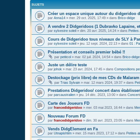
SUJETS
Créer un espace unique autour du didgeridoo d
par
Anna14
»
mer. 29 oct. 2025, 17:49
» dans
Brico-didge
A vendre 2 Didgeridoos (1 Dubravko Lapaine, et
par
sylvestre soleil
»
dim. 20 avr. 2025, 14:24
» dans
Petites
Cours de Didgeridoo tous niveaux de SLY à Par
par
sylvestre soleil
»
jeu. 12 sept. 2024, 22:13
» dans
01 : Pa
Présentation et conseils premier bébé !!
par
petitcol
»
mar. 02 juil. 2024, 14:54
» dans
Brico-didge
Juste un délire teste
par
johok
»
mar. 23 avr. 2024, 17:45
» dans
Compositions pe
Destockage (prix libre) de mes CDs de Malaram 
par
Trias Sylvain
»
mar. 12 mars 2024, 19:37
» dans
Pet
Prestations Didgeridoo/ concert dans établisse
par
parcaustralien
»
jeu. 14 déc. 2023, 13:00
» dans
Concert
Carte des Joueurs FD
par
francedidgeridoo
»
mer. 03 mai 2023, 16:44
» dans
Mes
Nouveau Forum FD
par
francedidgeridoo
»
dim. 30 avr. 2023, 23:05
» dans
Mes
Vends DidgElement en Fa
par
Utnapishtim
»
mer. 15 mars 2023, 17:12
» dans
Petites 