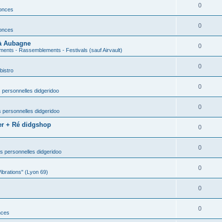
0
nonces
0
nonces
 à Aubagne
0
ents - Rassemblements - Festivals (sauf Airvault)
0
bistro
0
 personnelles didgeridoo
0
 personnelles didgeridoo
er + Ré didgshop
0
0
s personnelles didgeridoo
0
Vibrations" (Lyon 69)
0
0
nces