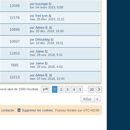
par
kurungai
12048
lun. 04 mars 2019, 8:08
par
fred lyon
12176
mar. 05 févr. 2019, 11:21
par
Adrien B.
10899
jeu. 20 déc. 2018, 16:00
par
Débutdidg
10937
lun. 10 déc. 2018, 18:11
par
Jaime
11853
mer. 28 nov. 2018, 5:51
par
Jaime
7885
mer. 28 nov. 2018, 4:02
par
Adrien B.
10213
mer. 07 nov. 2018, 15:43
Page
1
sur
20
1
2
3
4
5
20
Suivant
ourné plus de 1000 résultats
…
Aller
 contacter
Supprimer les cookies
Fuseau horaire sur
UTC+02:00