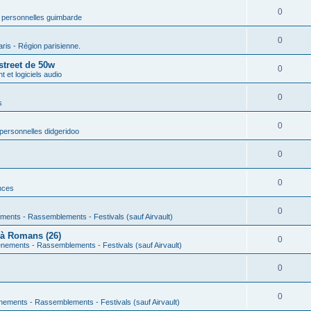
0
 personnelles guimbarde
0
aris - Région parisienne.
street de 50w
0
 et logiciels audio
0
s
0
personnelles didgeridoo
0
0
nces
0
ments - Rassemblements - Festivals (sauf Airvault)
 à Romans (26)
0
nements - Rassemblements - Festivals (sauf Airvault)
0
0
nements - Rassemblements - Festivals (sauf Airvault)