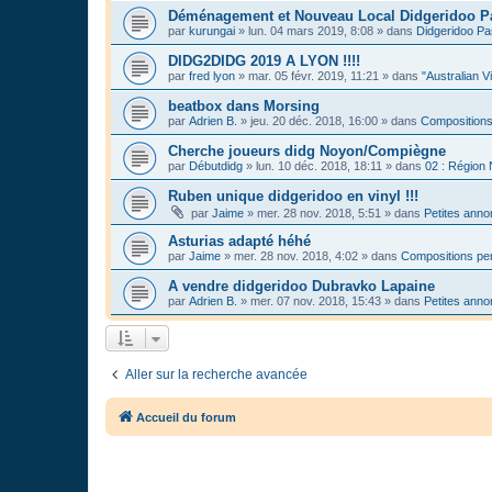
Déménagement et Nouveau Local Didgeridoo P
par
kurungai
»
lun. 04 mars 2019, 8:08
» dans
Didgeridoo Pa
DIDG2DIDG 2019 A LYON !!!!
par
fred lyon
»
mar. 05 févr. 2019, 11:21
» dans
"Australian V
beatbox dans Morsing
par
Adrien B.
»
jeu. 20 déc. 2018, 16:00
» dans
Compositions
Cherche joueurs didg Noyon/Compiègne
par
Débutdidg
»
lun. 10 déc. 2018, 18:11
» dans
02 : Région
Ruben unique didgeridoo en vinyl !!!
par
Jaime
»
mer. 28 nov. 2018, 5:51
» dans
Petites ann
Asturias adapté héhé
par
Jaime
»
mer. 28 nov. 2018, 4:02
» dans
Compositions per
A vendre didgeridoo Dubravko Lapaine
par
Adrien B.
»
mer. 07 nov. 2018, 15:43
» dans
Petites ann
Aller sur la recherche avancée
Accueil du forum