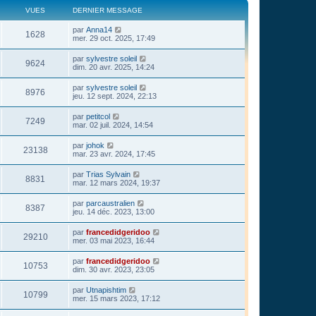
VUES
DERNIER MESSAGE
par
Anna14
1628
mer. 29 oct. 2025, 17:49
par
sylvestre soleil
9624
dim. 20 avr. 2025, 14:24
par
sylvestre soleil
8976
jeu. 12 sept. 2024, 22:13
par
petitcol
7249
mar. 02 juil. 2024, 14:54
par
johok
23138
mar. 23 avr. 2024, 17:45
par
Trias Sylvain
8831
mar. 12 mars 2024, 19:37
par
parcaustralien
8387
jeu. 14 déc. 2023, 13:00
par
francedidgeridoo
29210
mer. 03 mai 2023, 16:44
par
francedidgeridoo
10753
dim. 30 avr. 2023, 23:05
par
Utnapishtim
10799
mer. 15 mars 2023, 17:12