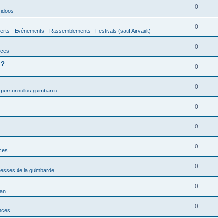
0
ridoos
0
erts - Evénements - Rassemblements - Festivals (sauf Airvault)
0
nces
z?
0
0
 personnelles guimbarde
0
0
0
nces
0
esses de la guimbarde
0
man
0
nces