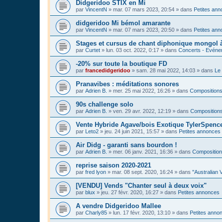
Didgeridoo STIX en Mi
par
VincentN
»
mar. 07 mars 2023, 20:54
» dans
Petites an
didgeridoo Mi bémol amarante
par
VincentN
»
mar. 07 mars 2023, 20:50
» dans
Petites an
Stages et cursus de chant diphonique mongol
par
Curtet
»
lun. 03 oct. 2022, 0:17
» dans
Concerts - Evénem
-20% sur toute la boutique FD
par
francedidgeridoo
»
sam. 28 mai 2022, 14:03
» dans
Le 
Pranavibes : méditations sonores
par
Adrien B.
»
mer. 25 mai 2022, 16:26
» dans
Compositions
90s challenge solo
par
Adrien B.
»
ven. 29 avr. 2022, 12:19
» dans
Compositions
Vente Hybride Agave/bois Exotique TylerSpenc
par
Leto2
»
jeu. 24 juin 2021, 15:57
» dans
Petites annonces
Air Didg - garanti sans bourdon !
par
Adrien B.
»
mer. 06 janv. 2021, 16:36
» dans
Composition
reprise saison 2020-2021
par
fred lyon
»
mar. 08 sept. 2020, 16:24
» dans
"Australian 
[VENDU] Vends "Chanter seul à deux voix"
par
blux
»
jeu. 27 févr. 2020, 16:27
» dans
Petites annonces
A vendre Didgeridoo Mallee
par
Charly85
»
lun. 17 févr. 2020, 13:10
» dans
Petites anno