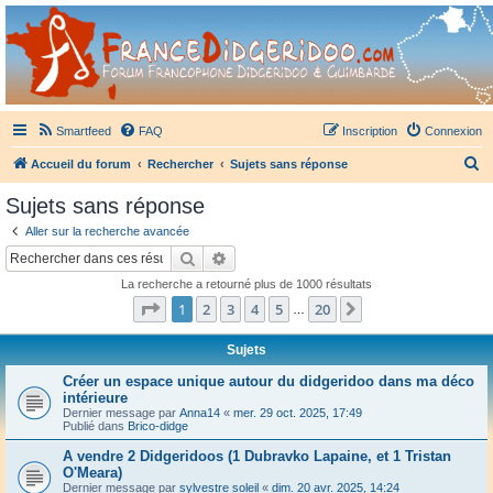
France Didgeridoo
Didgeridoo et Guimbarde sur France Didgeridoo - retrouvez la communauté.
Smartfeed
FAQ
Inscription
Connexion
R
Accueil du forum
Rechercher
Sujets sans réponse
e
Sujets sans réponse
c
Aller sur la recherche avancée
h
Rechercher
Recherche avancée
e
La recherche a retourné plus de 1000 résultats
r
Page
1
sur
20
1
2
3
4
5
20
Suivant
…
c
h
Sujets
e
Créer un espace unique autour du didgeridoo dans ma déco
intérieure
r
Dernier message par
Anna14
«
mer. 29 oct. 2025, 17:49
Publié dans
Brico-didge
A vendre 2 Didgeridoos (1 Dubravko Lapaine, et 1 Tristan
O'Meara)
Dernier message par
sylvestre soleil
«
dim. 20 avr. 2025, 14:24