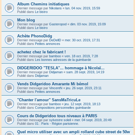
Album Chemins initiatiques
Dernier message par
Nikolans
«
lun. 04 nov. 2019, 15:59
Publié dans
Le bistro
Mon blog
Dernier message par
Gasteropod
«
dim. 03 nov. 2019, 15:09
Publié dans
Le bistro
Achète PhonoDidg
Dernier message par
DeDellD
«
mer. 30 oct. 2019, 17:31
Publié dans
Petites annonces
achetez chez le fabricant !
Dernier message par
bamboo
«
ven. 18 oct. 2019, 7:28
Publié dans
Les bonnes adresses de la guimbarde
DIDGERIDOO "TESLA"... hommage à Nicolaï...
Dernier message par
Didjaman
«
sam. 28 sept. 2019, 14:19
Publié dans
Didjaman
Vends Didgeridoo Amarante Mi bémol
Dernier message par
VincentN
«
jeu. 26 sept. 2019, 23:11
Publié dans
Petites annonces
"Chanter l'amour" SansMaTricuLe
Dernier message par
bamboo
«
jeu. 12 sept. 2019, 18:13
Publié dans
Compositions personnelles guimbarde
Cours de Didgeridoo tous niveaux à PARIS
Dernier message par
sylvestre soleil
«
mer. 04 sept. 2019, 20:49
Publié dans
01 : Paris - Région parisienne.
Quel micro utiliser avec un ampli rolland cube street de 50w