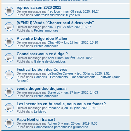
reprise saison 2020-2021
Dernier message par
fred lyon
«
mar. 08 sept. 2020, 16:24
Publié dans
"Australian Vibrations" (Lyon 69)
[VENDU] Vends "Chanter seul à deux voix"
Dernier message par
blux
«
jeu. 27 févr. 2020, 16:27
Publié dans
Petites annonces
A vendre Didgeridoo Mallee
Dernier message par
Charly85
«
lun. 17 févr. 2020, 13:10
Publié dans
Petites annonces
Connaissez-vous ce didge ?
Dernier message par
Adhi
«
sam. 08 févr. 2020, 10:23
Publié dans
Galerie de didgeridoos
Festival Le Son des Cuivres
Dernier message par
LeSonDesCuivres
«
jeu. 30 janv. 2020, 9:51
Publié dans
Concerts - Evénements - Rassemblements - Festivals (sauf
Airvault)
vends didgeridoo didjaman
Dernier message par
Steve Lô
«
lun. 27 janv. 2020, 14:03
Publié dans
Petites annonces
Les incendies en Australie, vous vous en foutez?
Dernier message par
Panache
«
jeu. 16 janv. 2020, 19:51
Publié dans
Le bistro
Papa Noël en trance !
Dernier message par
Adrien B.
«
mer. 25 déc. 2019, 9:36
Publié dans
Compositions personnelles guimbarde