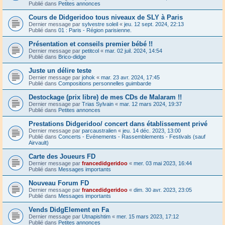
Publié dans
Petites annonces
Cours de Didgeridoo tous niveaux de SLY à Paris
Dernier message par
sylvestre soleil
«
jeu. 12 sept. 2024, 22:13
Publié dans
01 : Paris - Région parisienne.
Présentation et conseils premier bébé !!
Dernier message par
petitcol
«
mar. 02 juil. 2024, 14:54
Publié dans
Brico-didge
Juste un délire teste
Dernier message par
johok
«
mar. 23 avr. 2024, 17:45
Publié dans
Compositions personnelles guimbarde
Destockage (prix libre) de mes CDs de Malaram !!
Dernier message par
Trias Sylvain
«
mar. 12 mars 2024, 19:37
Publié dans
Petites annonces
Prestations Didgeridoo/ concert dans établissement privé
Dernier message par
parcaustralien
«
jeu. 14 déc. 2023, 13:00
Publié dans
Concerts - Evénements - Rassemblements - Festivals (sauf
Airvault)
Carte des Joueurs FD
Dernier message par
francedidgeridoo
«
mer. 03 mai 2023, 16:44
Publié dans
Messages importants
Nouveau Forum FD
Dernier message par
francedidgeridoo
«
dim. 30 avr. 2023, 23:05
Publié dans
Messages importants
Vends DidgElement en Fa
Dernier message par
Utnapishtim
«
mer. 15 mars 2023, 17:12
Publié dans
Petites annonces