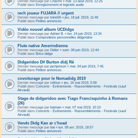
Dernier message par
Chacho
«
mar. 13 août 2019, 12:25
Publié dans
Enregistrement et logiciels audio
rech joueur FUJARA // urgent
Dernier message par
toine56
«
jeu. 18 juil. 2019, 11:46
Publié dans
Petites annonces
Vidéo nouvel album UCDidgs
Dernier message par
Adrien B.
«
lun. 24 juin 2019, 13:34
Publié dans
Compositions personnelles didgeridoo
Flute native Amerindienne
Dernier message par
Didier
«
sam. 08 juin 2019, 12:44
Publié dans
Brico-didge
Didgeridoo D# Burton didj Ré
Dernier message par
jachjonson
«
mar. 04 juin 2019, 7:45
Publié dans
Petites annonces
covoiturage pour le Nomadidg 2019
Dernier message par
véfoun
«
jeu. 16 mai 2019, 5:58
Publié dans
Concerts - Evénements - Rassemblements - Festivals (sauf
Airvault)
Stage de didgeridoo avec Tiago Francisquinho à Romans
(26)
Dernier message par
batman
«
mar. 07 mai 2019, 10:10
Publié dans
Concerts - Evénements - Rassemblements - Festivals (sauf
Airvault)
Vends Didg Kan ar c'hoad
Dernier message par
bat
«
lun. 08 avr. 2019, 18:57
Publié dans
Petites annonces