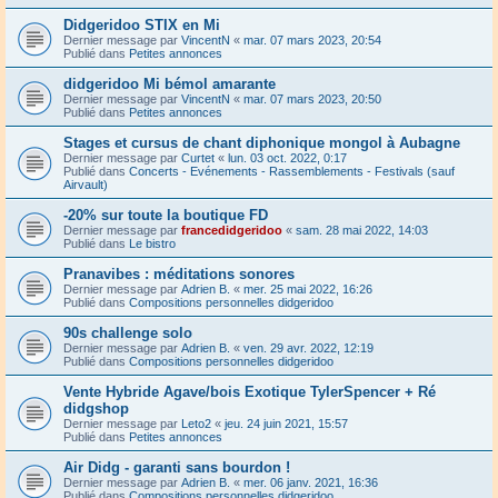
Didgeridoo STIX en Mi
Dernier message par
VincentN
«
mar. 07 mars 2023, 20:54
Publié dans
Petites annonces
didgeridoo Mi bémol amarante
Dernier message par
VincentN
«
mar. 07 mars 2023, 20:50
Publié dans
Petites annonces
Stages et cursus de chant diphonique mongol à Aubagne
Dernier message par
Curtet
«
lun. 03 oct. 2022, 0:17
Publié dans
Concerts - Evénements - Rassemblements - Festivals (sauf
Airvault)
-20% sur toute la boutique FD
Dernier message par
francedidgeridoo
«
sam. 28 mai 2022, 14:03
Publié dans
Le bistro
Pranavibes : méditations sonores
Dernier message par
Adrien B.
«
mer. 25 mai 2022, 16:26
Publié dans
Compositions personnelles didgeridoo
90s challenge solo
Dernier message par
Adrien B.
«
ven. 29 avr. 2022, 12:19
Publié dans
Compositions personnelles didgeridoo
Vente Hybride Agave/bois Exotique TylerSpencer + Ré
didgshop
Dernier message par
Leto2
«
jeu. 24 juin 2021, 15:57
Publié dans
Petites annonces
Air Didg - garanti sans bourdon !
Dernier message par
Adrien B.
«
mer. 06 janv. 2021, 16:36
Publié dans
Compositions personnelles didgeridoo