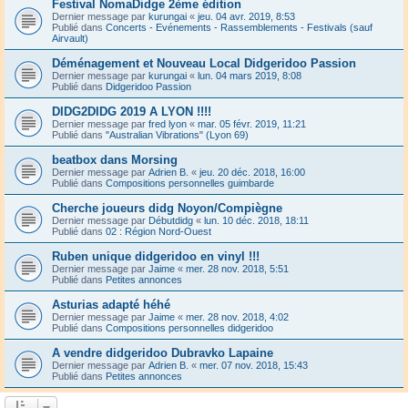
Festival NomaDidge 2ème édition
Dernier message par
kurungai
«
jeu. 04 avr. 2019, 8:53
Publié dans
Concerts - Evénements - Rassemblements - Festivals (sauf
Airvault)
Déménagement et Nouveau Local Didgeridoo Passion
Dernier message par
kurungai
«
lun. 04 mars 2019, 8:08
Publié dans
Didgeridoo Passion
DIDG2DIDG 2019 A LYON !!!!
Dernier message par
fred lyon
«
mar. 05 févr. 2019, 11:21
Publié dans
"Australian Vibrations" (Lyon 69)
beatbox dans Morsing
Dernier message par
Adrien B.
«
jeu. 20 déc. 2018, 16:00
Publié dans
Compositions personnelles guimbarde
Cherche joueurs didg Noyon/Compiègne
Dernier message par
Débutdidg
«
lun. 10 déc. 2018, 18:11
Publié dans
02 : Région Nord-Ouest
Ruben unique didgeridoo en vinyl !!!
Dernier message par
Jaime
«
mer. 28 nov. 2018, 5:51
Publié dans
Petites annonces
Asturias adapté héhé
Dernier message par
Jaime
«
mer. 28 nov. 2018, 4:02
Publié dans
Compositions personnelles didgeridoo
A vendre didgeridoo Dubravko Lapaine
Dernier message par
Adrien B.
«
mer. 07 nov. 2018, 15:43
Publié dans
Petites annonces