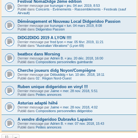
Festival NomaDidge 2ème édition
Dernier message par
kurungai
«
jeu. 04 avr. 2019, 8:53
Publié dans
Concerts - Evénements - Rassemblements - Festivals (sauf
Airvault)
Déménagement et Nouveau Local Didgeridoo Passion
Dernier message par
kurungai
«
lun. 04 mars 2019, 8:08
Publié dans
Didgeridoo Passion
DIDG2DIDG 2019 A LYON !!!!
Dernier message par
fred lyon
«
mar. 05 févr. 2019, 11:21
Publié dans
"Australian Vibrations" (Lyon 69)
beatbox dans Morsing
Dernier message par
Adrien B.
«
jeu. 20 déc. 2018, 16:00
Publié dans
Compositions personnelles guimbarde
Cherche joueurs didg Noyon/Compiègne
Dernier message par
Débutdidg
«
lun. 10 déc. 2018, 18:11
Publié dans
02 : Région Nord-Ouest
Ruben unique didgeridoo en vinyl !!!
Dernier message par
Jaime
«
mer. 28 nov. 2018, 5:51
Publié dans
Petites annonces
Asturias adapté héhé
Dernier message par
Jaime
«
mer. 28 nov. 2018, 4:02
Publié dans
Compositions personnelles didgeridoo
A vendre didgeridoo Dubravko Lapaine
Dernier message par
Adrien B.
«
mer. 07 nov. 2018, 15:43
Publié dans
Petites annonces