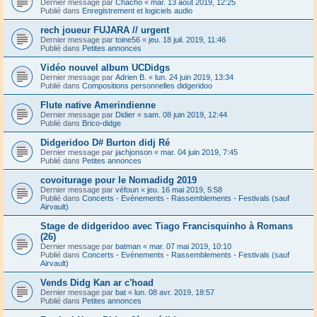
Dernier message par
Chacho
«
mar. 13 août 2019, 12:25
Publié dans
Enregistrement et logiciels audio
rech joueur FUJARA // urgent
Dernier message par
toine56
«
jeu. 18 juil. 2019, 11:46
Publié dans
Petites annonces
Vidéo nouvel album UCDidgs
Dernier message par
Adrien B.
«
lun. 24 juin 2019, 13:34
Publié dans
Compositions personnelles didgeridoo
Flute native Amerindienne
Dernier message par
Didier
«
sam. 08 juin 2019, 12:44
Publié dans
Brico-didge
Didgeridoo D# Burton didj Ré
Dernier message par
jachjonson
«
mar. 04 juin 2019, 7:45
Publié dans
Petites annonces
covoiturage pour le Nomadidg 2019
Dernier message par
véfoun
«
jeu. 16 mai 2019, 5:58
Publié dans
Concerts - Evénements - Rassemblements - Festivals (sauf
Airvault)
Stage de didgeridoo avec Tiago Francisquinho à Romans
(26)
Dernier message par
batman
«
mar. 07 mai 2019, 10:10
Publié dans
Concerts - Evénements - Rassemblements - Festivals (sauf
Airvault)
Vends Didg Kan ar c'hoad
Dernier message par
bat
«
lun. 08 avr. 2019, 18:57
Publié dans
Petites annonces