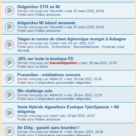
Didgeridoo STIX en Mi
Dernier message par
VincentN
«
mar. 07 mars 2023, 20:54
Publié dans
Petites annonces
didgeridoo Mi bémol amarante
Dernier message par
VincentN
«
mar. 07 mars 2023, 20:50
Publié dans
Petites annonces
Stages et cursus de chant diphonique mongol à Aubagne
Dernier message par
Curtet
«
lun. 03 oct. 2022, 0:17
Publié dans
Concerts - Evénements - Rassemblements - Festivals (sauf
Airvault)
-20% sur toute la boutique FD
Dernier message par
francedidgeridoo
«
sam. 28 mai 2022, 14:03
Publié dans
Le bistro
Pranavibes : méditations sonores
Dernier message par
Adrien B.
«
mer. 25 mai 2022, 16:26
Publié dans
Compositions personnelles didgeridoo
90s challenge solo
Dernier message par
Adrien B.
«
ven. 29 avr. 2022, 12:19
Publié dans
Compositions personnelles didgeridoo
Vente Hybride Agave/bois Exotique TylerSpencer + Ré
didgshop
Dernier message par
Leto2
«
jeu. 24 juin 2021, 15:57
Publié dans
Petites annonces
Air Didg - garanti sans bourdon !
Dernier message par
Adrien B.
«
mer. 06 janv. 2021, 16:36
Publié dans
Compositions personnelles didgeridoo