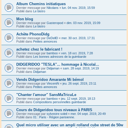
Album Chemins initiatiques
Dernier message par
Nikolans
«
lun. 04 nov. 2019, 15:59
Publié dans
Le bistro
Mon blog
Dernier message par
Gasteropod
«
dim. 03 nov. 2019, 15:09
Publié dans
Le bistro
Achète PhonoDidg
Dernier message par
DeDellD
«
mer. 30 oct. 2019, 17:31
Publié dans
Petites annonces
achetez chez le fabricant !
Dernier message par
bamboo
«
ven. 18 oct. 2019, 7:28
Publié dans
Les bonnes adresses de la guimbarde
DIDGERIDOO "TESLA"... hommage à Nicolaï...
Dernier message par
Didjaman
«
sam. 28 sept. 2019, 14:19
Publié dans
Didjaman
Vends Didgeridoo Amarante Mi bémol
Dernier message par
VincentN
«
jeu. 26 sept. 2019, 23:11
Publié dans
Petites annonces
"Chanter l'amour" SansMaTricuLe
Dernier message par
bamboo
«
jeu. 12 sept. 2019, 18:13
Publié dans
Compositions personnelles guimbarde
Cours de Didgeridoo tous niveaux à PARIS
Dernier message par
sylvestre soleil
«
mer. 04 sept. 2019, 20:49
Publié dans
01 : Paris - Région parisienne.
Quel micro utiliser avec un ampli rolland cube street de 50w