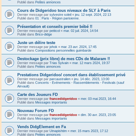
Publié dans
Petites annonces
Cours de Didgeridoo tous niveaux de SLY à Paris
Dernier message par
sylvestre soleil
«
jeu. 12 sept. 2024, 22:13
Publié dans
01 : Paris - Région parisienne.
Présentation et conseils premier bébé !!
Dernier message par
petitcol
«
mar. 02 juil. 2024, 14:54
Publié dans
Brico-didge
Juste un délire teste
Dernier message par
johok
«
mar. 23 avr. 2024, 17:45
Publié dans
Compositions personnelles guimbarde
Destockage (prix libre) de mes CDs de Malaram !!
Dernier message par
Trias Sylvain
«
mar. 12 mars 2024, 19:37
Publié dans
Petites annonces
Prestations Didgeridoo/ concert dans établissement privé
Dernier message par
parcaustralien
«
jeu. 14 déc. 2023, 13:00
Publié dans
Concerts - Evénements - Rassemblements - Festivals (sauf
Airvault)
Carte des Joueurs FD
Dernier message par
francedidgeridoo
«
mer. 03 mai 2023, 16:44
Publié dans
Messages importants
Nouveau Forum FD
Dernier message par
francedidgeridoo
«
dim. 30 avr. 2023, 23:05
Publié dans
Messages importants
Vends DidgElement en Fa
Dernier message par
Utnapishtim
«
mer. 15 mars 2023, 17:12
Publié dans
Petites annonces