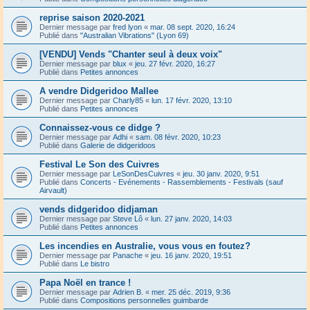
reprise saison 2020-2021
Dernier message par
fred lyon
«
mar. 08 sept. 2020, 16:24
Publié dans
"Australian Vibrations" (Lyon 69)
[VENDU] Vends "Chanter seul à deux voix"
Dernier message par
blux
«
jeu. 27 févr. 2020, 16:27
Publié dans
Petites annonces
A vendre Didgeridoo Mallee
Dernier message par
Charly85
«
lun. 17 févr. 2020, 13:10
Publié dans
Petites annonces
Connaissez-vous ce didge ?
Dernier message par
Adhi
«
sam. 08 févr. 2020, 10:23
Publié dans
Galerie de didgeridoos
Festival Le Son des Cuivres
Dernier message par
LeSonDesCuivres
«
jeu. 30 janv. 2020, 9:51
Publié dans
Concerts - Evénements - Rassemblements - Festivals (sauf
Airvault)
vends didgeridoo didjaman
Dernier message par
Steve Lô
«
lun. 27 janv. 2020, 14:03
Publié dans
Petites annonces
Les incendies en Australie, vous vous en foutez?
Dernier message par
Panache
«
jeu. 16 janv. 2020, 19:51
Publié dans
Le bistro
Papa Noël en trance !
Dernier message par
Adrien B.
«
mer. 25 déc. 2019, 9:36
Publié dans
Compositions personnelles guimbarde