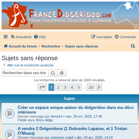
France Didgeridoo
Didgeridoo et Guimbarde sur France Didgeridoo - retrouvez la communauté.
Smartfeed
FAQ
Inscription
Connexion
R
Accueil du forum
Rechercher
Sujets sans réponse
e
Sujets sans réponse
c
Aller sur la recherche avancée
h
Rechercher
Recherche avancée
e
La recherche a retourné plus de 1000 résultats
r
Page
1
sur
20
1
2
3
4
5
20
Suivant
…
c
h
Sujets
e
Créer un espace unique autour du didgeridoo dans ma déco
intérieure
r
Dernier message par
Anna14
«
mer. 29 oct. 2025, 17:49
Publié dans
Brico-didge
A vendre 2 Didgeridoos (1 Dubravko Lapaine, et 1 Tristan
O'Meara)
Dernier message par
sylvestre soleil
«
dim. 20 avr. 2025, 14:24