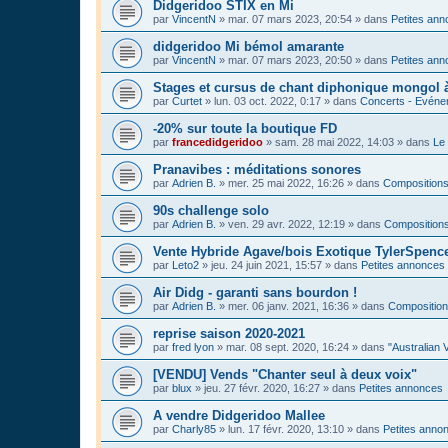
Didgeridoo STIX en Mi
par
VincentN
»
mar. 07 mars 2023, 20:54
» dans
Petites an
didgeridoo Mi bémol amarante
par
VincentN
»
mar. 07 mars 2023, 20:50
» dans
Petites an
Stages et cursus de chant diphonique mongol
par
Curtet
»
lun. 03 oct. 2022, 0:17
» dans
Concerts - Evénem
-20% sur toute la boutique FD
par
francedidgeridoo
»
sam. 28 mai 2022, 14:03
» dans
Le 
Pranavibes : méditations sonores
par
Adrien B.
»
mer. 25 mai 2022, 16:26
» dans
Compositions
90s challenge solo
par
Adrien B.
»
ven. 29 avr. 2022, 12:19
» dans
Compositions
Vente Hybride Agave/bois Exotique TylerSpenc
par
Leto2
»
jeu. 24 juin 2021, 15:57
» dans
Petites annonces
Air Didg - garanti sans bourdon !
par
Adrien B.
»
mer. 06 janv. 2021, 16:36
» dans
Composition
reprise saison 2020-2021
par
fred lyon
»
mar. 08 sept. 2020, 16:24
» dans
"Australian 
[VENDU] Vends "Chanter seul à deux voix"
par
blux
»
jeu. 27 févr. 2020, 16:27
» dans
Petites annonces
A vendre Didgeridoo Mallee
par
Charly85
»
lun. 17 févr. 2020, 13:10
» dans
Petites anno