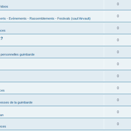
0
ridoos
0
erts - Evénements - Rassemblements - Festivals (sauf Airvault)
0
nces
z?
0
0
 personnelles guimbarde
0
0
0
nces
0
esses de la guimbarde
0
man
0
nces