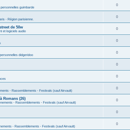
0
 personnelles guimbarde
0
aris - Région parisienne.
street de 50w
0
 et logiciels audio
0
s
0
personnelles didgeridoo
0
0
nces
0
ments - Rassemblements - Festivals (sauf Airvault)
 à Romans (26)
0
nements - Rassemblements - Festivals (sauf Airvault)
0
0
nements - Rassemblements - Festivals (sauf Airvault)