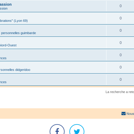
assion
0
ssion
0
ibrations" (Lyon 69)
0
 personnelles guimbarde
0
 Nord-Ouest
0
onces
0
sonnelles didgeridoo
0
onces
La recherche a ret
Nous