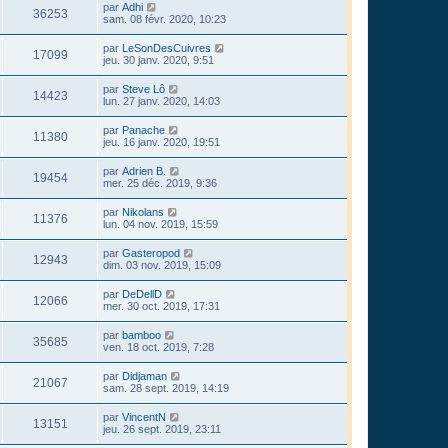
par
Adhi
36253
sam. 08 févr. 2020, 10:23
par
LeSonDesCuivres
17099
jeu. 30 janv. 2020, 9:51
par
Steve Lô
14423
lun. 27 janv. 2020, 14:03
par
Panache
11380
jeu. 16 janv. 2020, 19:51
par
Adrien B.
19454
mer. 25 déc. 2019, 9:36
par
Nikolans
11376
lun. 04 nov. 2019, 15:59
par
Gasteropod
12943
dim. 03 nov. 2019, 15:09
par
DeDellD
12066
mer. 30 oct. 2019, 17:31
par
bamboo
35685
ven. 18 oct. 2019, 7:28
par
Didjaman
21067
sam. 28 sept. 2019, 14:19
par
VincentN
13151
jeu. 26 sept. 2019, 23:11