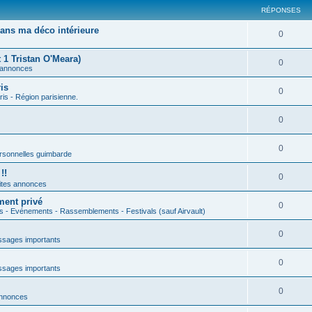
RÉPONSES
ans ma déco intérieure
0
 1 Tristan O'Meara)
0
 annonces
is
0
ris - Région parisienne.
0
0
rsonnelles guimbarde
!!
0
ites annonces
ment privé
0
s - Evénements - Rassemblements - Festivals (sauf Airvault)
0
sages importants
0
sages importants
0
annonces