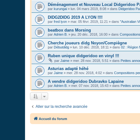
Déménagement et Nouveau Local Didgeridoo P
par
kurungai
»
lun. 04 mars 2019, 8:08
» dans
Didgeridoo Pa
DIDG2DIDG 2019 A LYON !!!!
par
fred lyon
»
mar. 05 févr. 2019, 11:21
» dans
"Australian V
beatbox dans Morsing
par
Adrien B.
»
jeu. 20 déc. 2018, 16:00
» dans
Compositions
Cherche joueurs didg Noyon/Compiègne
par
Débutdidg
»
lun. 10 déc. 2018, 18:11
» dans
02 : Région
Ruben unique didgeridoo en vinyl !!!
par
Jaime
»
mer. 28 nov. 2018, 5:51
» dans
Petites ann
Asturias adapté héhé
par
Jaime
»
mer. 28 nov. 2018, 4:02
» dans
Compositions per
A vendre didgeridoo Dubravko Lapaine
par
Adrien B.
»
mer. 07 nov. 2018, 15:43
» dans
Petites ann
Aller sur la recherche avancée
Accueil du forum