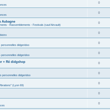
0
nonces
0
nonces
 à Aubagne
0
ents - Rassemblements - Festivals (sauf Airvault)
0
bistro
0
 personnelles didgeridoo
0
 personnelles didgeridoo
er + Ré didgshop
0
0
s personnelles didgeridoo
0
Vibrations" (Lyon 69)
0
0
nces