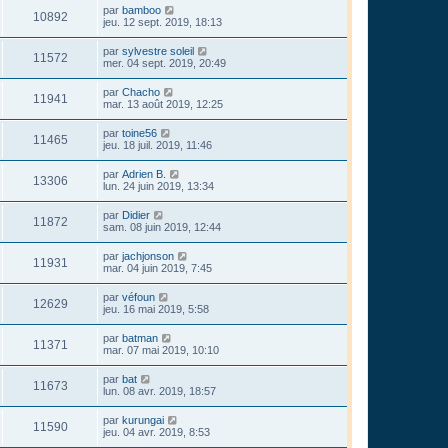
par
bamboo
10892
jeu. 12 sept. 2019, 18:13
par
sylvestre soleil
11572
mer. 04 sept. 2019, 20:49
par
Chacho
11941
mar. 13 août 2019, 12:25
par
toine56
11465
jeu. 18 juil. 2019, 11:46
par
Adrien B.
13306
lun. 24 juin 2019, 13:34
par
Didier
11872
sam. 08 juin 2019, 12:44
par
jachjonson
11931
mar. 04 juin 2019, 7:45
par
véfoun
12629
jeu. 16 mai 2019, 5:58
par
batman
11371
mar. 07 mai 2019, 10:10
par
bat
11673
lun. 08 avr. 2019, 18:57
par
kurungai
11590
jeu. 04 avr. 2019, 8:53