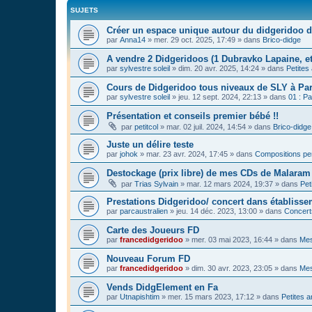
SUJETS
Créer un espace unique autour du didgeridoo d
par
Anna14
»
mer. 29 oct. 2025, 17:49
» dans
Brico-didge
A vendre 2 Didgeridoos (1 Dubravko Lapaine, et
par
sylvestre soleil
»
dim. 20 avr. 2025, 14:24
» dans
Petites
Cours de Didgeridoo tous niveaux de SLY à Par
par
sylvestre soleil
»
jeu. 12 sept. 2024, 22:13
» dans
01 : Pa
Présentation et conseils premier bébé !!
par
petitcol
»
mar. 02 juil. 2024, 14:54
» dans
Brico-didge
Juste un délire teste
par
johok
»
mar. 23 avr. 2024, 17:45
» dans
Compositions pe
Destockage (prix libre) de mes CDs de Malaram 
par
Trias Sylvain
»
mar. 12 mars 2024, 19:37
» dans
Pet
Prestations Didgeridoo/ concert dans établisse
par
parcaustralien
»
jeu. 14 déc. 2023, 13:00
» dans
Concert
Carte des Joueurs FD
par
francedidgeridoo
»
mer. 03 mai 2023, 16:44
» dans
Mes
Nouveau Forum FD
par
francedidgeridoo
»
dim. 30 avr. 2023, 23:05
» dans
Mes
Vends DidgElement en Fa
par
Utnapishtim
»
mer. 15 mars 2023, 17:12
» dans
Petites 