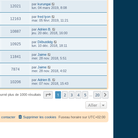
par
kurungai
12021
lun. 04 mars 2019, 8:08
par
fred lyon
12163
mar. 05 févr. 2019, 11:21
par
Adrien B.
10887
jeu. 20 déc. 2018, 16:00
par
Débutdidg
10925
lun. 10 déc. 2018, 18:11
par
Jaime
11841
mer. 28 nov. 2018, 5:51
par
Jaime
7874
mer. 28 nov. 2018, 4:02
par
Adrien B.
10206
mer. 07 nov. 2018, 15:43
Page
1
sur
20
1
2
3
4
5
20
Suivant
ourné plus de 1000 résultats
…
Aller
 contacter
Supprimer les cookies
Fuseau horaire sur
UTC+02:00