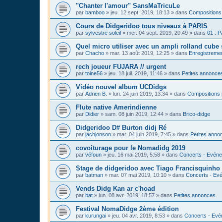
"Chanter l'amour" SansMaTricuLe
par
bamboo
»
jeu. 12 sept. 2019, 18:13
» dans
Compositions
Cours de Didgeridoo tous niveaux à PARIS
par
sylvestre soleil
»
mer. 04 sept. 2019, 20:49
» dans
01 : P
Quel micro utiliser avec un ampli rolland cube 
par
Chacho
»
mar. 13 août 2019, 12:25
» dans
Enregistrement
rech joueur FUJARA // urgent
par
toine56
»
jeu. 18 juil. 2019, 11:46
» dans
Petites annonce
Vidéo nouvel album UCDidgs
par
Adrien B.
»
lun. 24 juin 2019, 13:34
» dans
Compositions 
Flute native Amerindienne
par
Didier
»
sam. 08 juin 2019, 12:44
» dans
Brico-didge
Didgeridoo D# Burton didj Ré
par
jachjonson
»
mar. 04 juin 2019, 7:45
» dans
Petites anno
covoiturage pour le Nomadidg 2019
par
véfoun
»
jeu. 16 mai 2019, 5:58
» dans
Concerts - Evéne
Stage de didgeridoo avec Tiago Francisquinho
par
batman
»
mar. 07 mai 2019, 10:10
» dans
Concerts - Evé
Vends Didg Kan ar c'hoad
par
bat
»
lun. 08 avr. 2019, 18:57
» dans
Petites annonces
Festival NomaDidge 2ème édition
par
kurungai
»
jeu. 04 avr. 2019, 8:53
» dans
Concerts - Evé