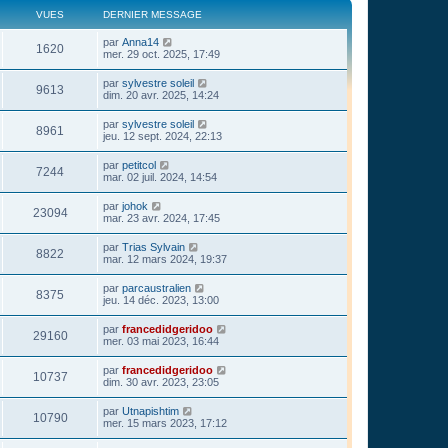
VUES
DERNIER MESSAGE
par
Anna14
1620
mer. 29 oct. 2025, 17:49
par
sylvestre soleil
9613
dim. 20 avr. 2025, 14:24
par
sylvestre soleil
8961
jeu. 12 sept. 2024, 22:13
par
petitcol
7244
mar. 02 juil. 2024, 14:54
par
johok
23094
mar. 23 avr. 2024, 17:45
par
Trias Sylvain
8822
mar. 12 mars 2024, 19:37
par
parcaustralien
8375
jeu. 14 déc. 2023, 13:00
par
francedidgeridoo
29160
mer. 03 mai 2023, 16:44
par
francedidgeridoo
10737
dim. 30 avr. 2023, 23:05
par
Utnapishtim
10790
mer. 15 mars 2023, 17:12