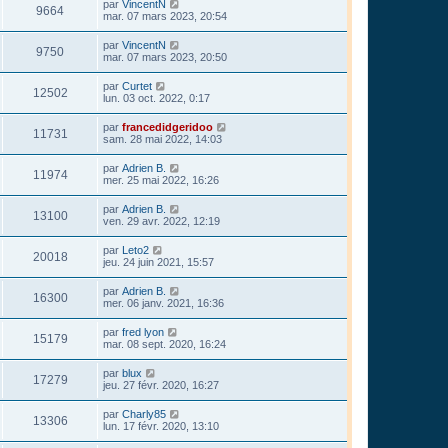
par
VincentN
9664
mar. 07 mars 2023, 20:54
par
VincentN
9750
mar. 07 mars 2023, 20:50
par
Curtet
12502
lun. 03 oct. 2022, 0:17
par
francedidgeridoo
11731
sam. 28 mai 2022, 14:03
par
Adrien B.
11974
mer. 25 mai 2022, 16:26
par
Adrien B.
13100
ven. 29 avr. 2022, 12:19
par
Leto2
20018
jeu. 24 juin 2021, 15:57
par
Adrien B.
16300
mer. 06 janv. 2021, 16:36
par
fred lyon
15179
mar. 08 sept. 2020, 16:24
par
blux
17279
jeu. 27 févr. 2020, 16:27
par
Charly85
13306
lun. 17 févr. 2020, 13:10