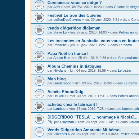
Connaissez-vous ce didge ?
par
Adhi
»
sam. 08 févr. 2020, 10:23
» dans
Galerie de didge
Festival Le Son des Cuivres
par
LeSonDesCuivres
»
jeu. 30 janv. 2020, 9:51
» dans
Conc
vends didgeridoo didjaman
par
Steve Lô
»
lun. 27 janv. 2020, 14:03
» dans
Petites anno
Les incendies en Australie, vous vous en foute
par
Panache
»
jeu. 16 janv. 2020, 19:51
» dans
Le bistro
Papa Noël en trance !
par
Adrien B.
»
mer. 25 déc. 2019, 9:36
» dans
Compositions
Album Chemins initiatiques
par
Nikolans
»
lun. 04 nov. 2019, 15:59
» dans
Le bistro
Mon blog
par
Gasteropod
»
dim. 03 nov. 2019, 15:09
» dans
Le bistro
Achète PhonoDidg
par
DeDellD
»
mer. 30 oct. 2019, 17:31
» dans
Petites anno
achetez chez le fabricant !
par
bamboo
»
ven. 18 oct. 2019, 7:28
» dans
Les bonnes adr
DIDGERIDOO "TESLA"... hommage à Nicolaï...
par
Didjaman
»
sam. 28 sept. 2019, 14:19
» dans
Didja
Vends Didgeridoo Amarante Mi bémol
par
VincentN
»
jeu. 26 sept. 2019, 23:11
» dans
Petites anno