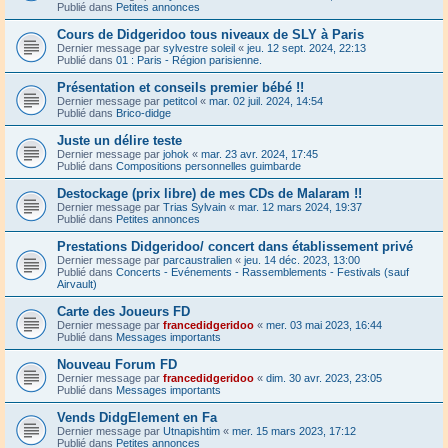
Publié dans
Petites annonces
Cours de Didgeridoo tous niveaux de SLY à Paris
Dernier message par
sylvestre soleil
«
jeu. 12 sept. 2024, 22:13
Publié dans
01 : Paris - Région parisienne.
Présentation et conseils premier bébé !!
Dernier message par
petitcol
«
mar. 02 juil. 2024, 14:54
Publié dans
Brico-didge
Juste un délire teste
Dernier message par
johok
«
mar. 23 avr. 2024, 17:45
Publié dans
Compositions personnelles guimbarde
Destockage (prix libre) de mes CDs de Malaram !!
Dernier message par
Trias Sylvain
«
mar. 12 mars 2024, 19:37
Publié dans
Petites annonces
Prestations Didgeridoo/ concert dans établissement privé
Dernier message par
parcaustralien
«
jeu. 14 déc. 2023, 13:00
Publié dans
Concerts - Evénements - Rassemblements - Festivals (sauf
Airvault)
Carte des Joueurs FD
Dernier message par
francedidgeridoo
«
mer. 03 mai 2023, 16:44
Publié dans
Messages importants
Nouveau Forum FD
Dernier message par
francedidgeridoo
«
dim. 30 avr. 2023, 23:05
Publié dans
Messages importants
Vends DidgElement en Fa
Dernier message par
Utnapishtim
«
mer. 15 mars 2023, 17:12
Publié dans
Petites annonces