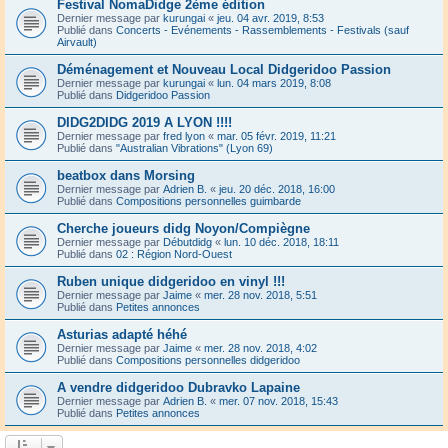
Festival NomaDidge 2ème édition
Dernier message par
kurungai
«
jeu. 04 avr. 2019, 8:53
Publié dans
Concerts - Evénements - Rassemblements - Festivals (sauf
Airvault)
Déménagement et Nouveau Local Didgeridoo Passion
Dernier message par
kurungai
«
lun. 04 mars 2019, 8:08
Publié dans
Didgeridoo Passion
DIDG2DIDG 2019 A LYON !!!!
Dernier message par
fred lyon
«
mar. 05 févr. 2019, 11:21
Publié dans
"Australian Vibrations" (Lyon 69)
beatbox dans Morsing
Dernier message par
Adrien B.
«
jeu. 20 déc. 2018, 16:00
Publié dans
Compositions personnelles guimbarde
Cherche joueurs didg Noyon/Compiègne
Dernier message par
Débutdidg
«
lun. 10 déc. 2018, 18:11
Publié dans
02 : Région Nord-Ouest
Ruben unique didgeridoo en vinyl !!!
Dernier message par
Jaime
«
mer. 28 nov. 2018, 5:51
Publié dans
Petites annonces
Asturias adapté héhé
Dernier message par
Jaime
«
mer. 28 nov. 2018, 4:02
Publié dans
Compositions personnelles didgeridoo
A vendre didgeridoo Dubravko Lapaine
Dernier message par
Adrien B.
«
mer. 07 nov. 2018, 15:43
Publié dans
Petites annonces