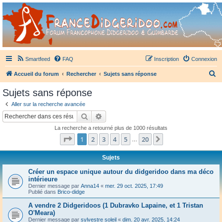
France Didgeridoo
Didgeridoo et Guimbarde sur France Didgeridoo - retrouvez la communauté.
Smartfeed
FAQ
Inscription
Connexion
R
Accueil du forum
Rechercher
Sujets sans réponse
e
Sujets sans réponse
c
Aller sur la recherche avancée
h
Rechercher
Recherche avancée
e
La recherche a retourné plus de 1000 résultats
r
Page
1
sur
20
1
2
3
4
5
20
Suivant
…
c
h
Sujets
e
Créer un espace unique autour du didgeridoo dans ma déco
intérieure
r
Dernier message par
Anna14
«
mer. 29 oct. 2025, 17:49
Publié dans
Brico-didge
A vendre 2 Didgeridoos (1 Dubravko Lapaine, et 1 Tristan
O'Meara)
Dernier message par
sylvestre soleil
«
dim. 20 avr. 2025, 14:24