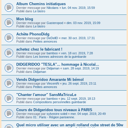
Album Chemins initiatiques
Dernier message par
Nikolans
«
lun. 04 nov. 2019, 15:59
Publié dans
Le bistro
Mon blog
Dernier message par
Gasteropod
«
dim. 03 nov. 2019, 15:09
Publié dans
Le bistro
Achète PhonoDidg
Dernier message par
DeDellD
«
mer. 30 oct. 2019, 17:31
Publié dans
Petites annonces
achetez chez le fabricant !
Dernier message par
bamboo
«
ven. 18 oct. 2019, 7:28
Publié dans
Les bonnes adresses de la guimbarde
DIDGERIDOO "TESLA"... hommage à Nicolaï...
Dernier message par
Didjaman
«
sam. 28 sept. 2019, 14:19
Publié dans
Didjaman
Vends Didgeridoo Amarante Mi bémol
Dernier message par
VincentN
«
jeu. 26 sept. 2019, 23:11
Publié dans
Petites annonces
"Chanter l'amour" SansMaTricuLe
Dernier message par
bamboo
«
jeu. 12 sept. 2019, 18:13
Publié dans
Compositions personnelles guimbarde
Cours de Didgeridoo tous niveaux à PARIS
Dernier message par
sylvestre soleil
«
mer. 04 sept. 2019, 20:49
Publié dans
01 : Paris - Région parisienne.
Quel micro utiliser avec un ampli rolland cube street de 50w