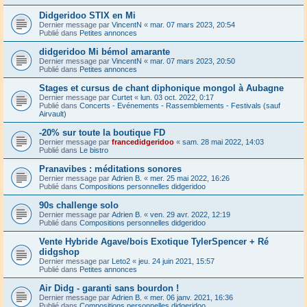
Didgeridoo STIX en Mi
Dernier message par
VincentN
«
mar. 07 mars 2023, 20:54
Publié dans
Petites annonces
didgeridoo Mi bémol amarante
Dernier message par
VincentN
«
mar. 07 mars 2023, 20:50
Publié dans
Petites annonces
Stages et cursus de chant diphonique mongol à Aubagne
Dernier message par
Curtet
«
lun. 03 oct. 2022, 0:17
Publié dans
Concerts - Evénements - Rassemblements - Festivals (sauf
Airvault)
-20% sur toute la boutique FD
Dernier message par
francedidgeridoo
«
sam. 28 mai 2022, 14:03
Publié dans
Le bistro
Pranavibes : méditations sonores
Dernier message par
Adrien B.
«
mer. 25 mai 2022, 16:26
Publié dans
Compositions personnelles didgeridoo
90s challenge solo
Dernier message par
Adrien B.
«
ven. 29 avr. 2022, 12:19
Publié dans
Compositions personnelles didgeridoo
Vente Hybride Agave/bois Exotique TylerSpencer + Ré
didgshop
Dernier message par
Leto2
«
jeu. 24 juin 2021, 15:57
Publié dans
Petites annonces
Air Didg - garanti sans bourdon !
Dernier message par
Adrien B.
«
mer. 06 janv. 2021, 16:36
Publié dans
Compositions personnelles didgeridoo