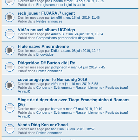
Dernier message par
Chacho
«
mar. 13 août 2019, 12:25
Publié dans
Enregistrement et logiciels audio
rech joueur FUJARA // urgent
Dernier message par
toine56
«
jeu. 18 juil. 2019, 11:46
Publié dans
Petites annonces
Vidéo nouvel album UCDidgs
Dernier message par
Adrien B.
«
lun. 24 juin 2019, 13:34
Publié dans
Compositions personnelles didgeridoo
Flute native Amerindienne
Dernier message par
Didier
«
sam. 08 juin 2019, 12:44
Publié dans
Brico-didge
Didgeridoo D# Burton didj Ré
Dernier message par
jachjonson
«
mar. 04 juin 2019, 7:45
Publié dans
Petites annonces
covoiturage pour le Nomadidg 2019
Dernier message par
véfoun
«
jeu. 16 mai 2019, 5:58
Publié dans
Concerts - Evénements - Rassemblements - Festivals (sauf
Airvault)
Stage de didgeridoo avec Tiago Francisquinho à Romans
(26)
Dernier message par
batman
«
mar. 07 mai 2019, 10:10
Publié dans
Concerts - Evénements - Rassemblements - Festivals (sauf
Airvault)
Vends Didg Kan ar c'hoad
Dernier message par
bat
«
lun. 08 avr. 2019, 18:57
Publié dans
Petites annonces