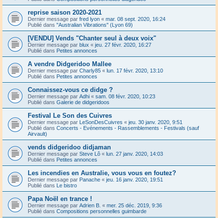
reprise saison 2020-2021
Dernier message par
fred lyon
«
mar. 08 sept. 2020, 16:24
Publié dans
"Australian Vibrations" (Lyon 69)
[VENDU] Vends "Chanter seul à deux voix"
Dernier message par
blux
«
jeu. 27 févr. 2020, 16:27
Publié dans
Petites annonces
A vendre Didgeridoo Mallee
Dernier message par
Charly85
«
lun. 17 févr. 2020, 13:10
Publié dans
Petites annonces
Connaissez-vous ce didge ?
Dernier message par
Adhi
«
sam. 08 févr. 2020, 10:23
Publié dans
Galerie de didgeridoos
Festival Le Son des Cuivres
Dernier message par
LeSonDesCuivres
«
jeu. 30 janv. 2020, 9:51
Publié dans
Concerts - Evénements - Rassemblements - Festivals (sauf
Airvault)
vends didgeridoo didjaman
Dernier message par
Steve Lô
«
lun. 27 janv. 2020, 14:03
Publié dans
Petites annonces
Les incendies en Australie, vous vous en foutez?
Dernier message par
Panache
«
jeu. 16 janv. 2020, 19:51
Publié dans
Le bistro
Papa Noël en trance !
Dernier message par
Adrien B.
«
mer. 25 déc. 2019, 9:36
Publié dans
Compositions personnelles guimbarde