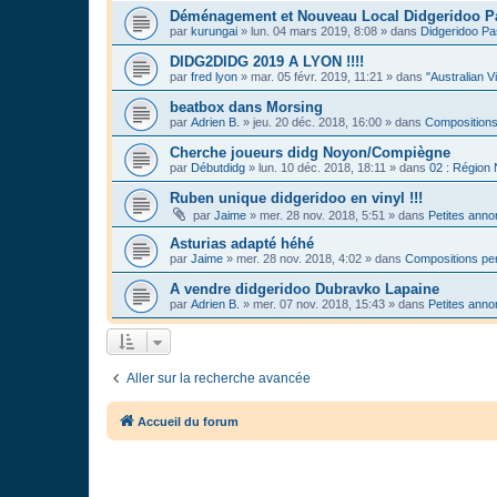
Déménagement et Nouveau Local Didgeridoo P
par
kurungai
»
lun. 04 mars 2019, 8:08
» dans
Didgeridoo Pa
DIDG2DIDG 2019 A LYON !!!!
par
fred lyon
»
mar. 05 févr. 2019, 11:21
» dans
"Australian V
beatbox dans Morsing
par
Adrien B.
»
jeu. 20 déc. 2018, 16:00
» dans
Compositions
Cherche joueurs didg Noyon/Compiègne
par
Débutdidg
»
lun. 10 déc. 2018, 18:11
» dans
02 : Région
Ruben unique didgeridoo en vinyl !!!
par
Jaime
»
mer. 28 nov. 2018, 5:51
» dans
Petites ann
Asturias adapté héhé
par
Jaime
»
mer. 28 nov. 2018, 4:02
» dans
Compositions per
A vendre didgeridoo Dubravko Lapaine
par
Adrien B.
»
mer. 07 nov. 2018, 15:43
» dans
Petites ann
Aller sur la recherche avancée
Accueil du forum