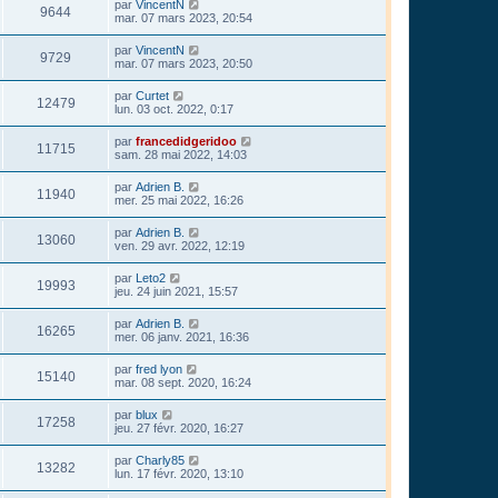
par
VincentN
9644
mar. 07 mars 2023, 20:54
par
VincentN
9729
mar. 07 mars 2023, 20:50
par
Curtet
12479
lun. 03 oct. 2022, 0:17
par
francedidgeridoo
11715
sam. 28 mai 2022, 14:03
par
Adrien B.
11940
mer. 25 mai 2022, 16:26
par
Adrien B.
13060
ven. 29 avr. 2022, 12:19
par
Leto2
19993
jeu. 24 juin 2021, 15:57
par
Adrien B.
16265
mer. 06 janv. 2021, 16:36
par
fred lyon
15140
mar. 08 sept. 2020, 16:24
par
blux
17258
jeu. 27 févr. 2020, 16:27
par
Charly85
13282
lun. 17 févr. 2020, 13:10