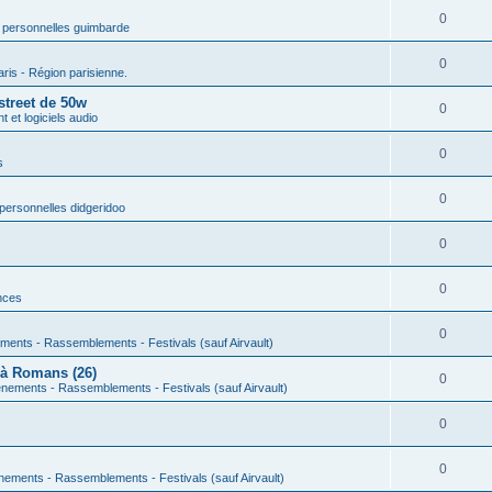
0
 personnelles guimbarde
0
aris - Région parisienne.
street de 50w
0
 et logiciels audio
0
s
0
personnelles didgeridoo
0
0
nces
0
ments - Rassemblements - Festivals (sauf Airvault)
 à Romans (26)
0
nements - Rassemblements - Festivals (sauf Airvault)
0
0
nements - Rassemblements - Festivals (sauf Airvault)