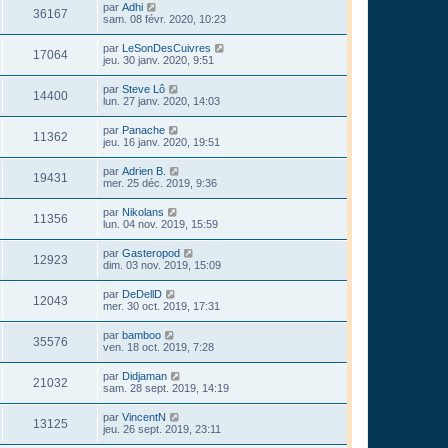
par
Adhi
36167
sam. 08 févr. 2020, 10:23
par
LeSonDesCuivres
17064
jeu. 30 janv. 2020, 9:51
par
Steve Lô
14400
lun. 27 janv. 2020, 14:03
par
Panache
11362
jeu. 16 janv. 2020, 19:51
par
Adrien B.
19431
mer. 25 déc. 2019, 9:36
par
Nikolans
11356
lun. 04 nov. 2019, 15:59
par
Gasteropod
12923
dim. 03 nov. 2019, 15:09
par
DeDellD
12043
mer. 30 oct. 2019, 17:31
par
bamboo
35576
ven. 18 oct. 2019, 7:28
par
Didjaman
21032
sam. 28 sept. 2019, 14:19
par
VincentN
13125
jeu. 26 sept. 2019, 23:11