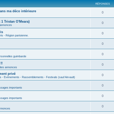
RÉPONSES
ans ma déco intérieure
0
 1 Tristan O'Meara)
0
 annonces
is
0
ris - Région parisienne.
0
0
rsonnelles guimbarde
!!
0
ites annonces
ment privé
0
s - Evénements - Rassemblements - Festivals (sauf Airvault)
0
sages importants
0
sages importants
0
annonces