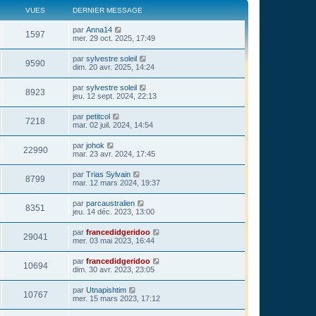
VUES
DERNIER MESSAGE
par
Anna14
1597
mer. 29 oct. 2025, 17:49
par
sylvestre soleil
9590
dim. 20 avr. 2025, 14:24
par
sylvestre soleil
8923
jeu. 12 sept. 2024, 22:13
par
petitcol
7218
mar. 02 juil. 2024, 14:54
par
johok
22990
mar. 23 avr. 2024, 17:45
par
Trias Sylvain
8799
mar. 12 mars 2024, 19:37
par
parcaustralien
8351
jeu. 14 déc. 2023, 13:00
par
francedidgeridoo
29041
mer. 03 mai 2023, 16:44
par
francedidgeridoo
10694
dim. 30 avr. 2023, 23:05
par
Utnapishtim
10767
mer. 15 mars 2023, 17:12