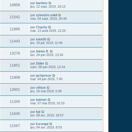
par
bamboo
10859
jeu. 12 sept. 2019, 18:13
par
sylvestre soleil
11542
mer. 04 sept. 2019, 20:49
par
Chacho
11895
mar. 13 août 2019, 12:25
par
toine56
11443
jeu. 18 juil. 2019, 11:46
par
Adrien B.
13276
lun. 24 juin 2019, 13:34
par
Didier
11851
sam. 08 juin 2019, 12:44
par
jachjonson
11908
mar. 04 juin 2019, 7:45
par
véfoun
12601
jeu. 16 mai 2019, 5:58
par
batman
11345
mar. 07 mai 2019, 10:10
par
bat
11645
lun. 08 avr. 2019, 18:57
par
kurungai
11567
jeu. 04 avr. 2019, 8:53