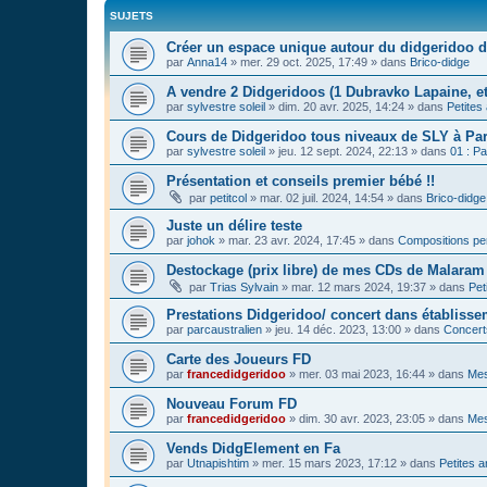
SUJETS
Créer un espace unique autour du didgeridoo d
par
Anna14
»
mer. 29 oct. 2025, 17:49
» dans
Brico-didge
A vendre 2 Didgeridoos (1 Dubravko Lapaine, et
par
sylvestre soleil
»
dim. 20 avr. 2025, 14:24
» dans
Petites
Cours de Didgeridoo tous niveaux de SLY à Par
par
sylvestre soleil
»
jeu. 12 sept. 2024, 22:13
» dans
01 : Pa
Présentation et conseils premier bébé !!
par
petitcol
»
mar. 02 juil. 2024, 14:54
» dans
Brico-didge
Juste un délire teste
par
johok
»
mar. 23 avr. 2024, 17:45
» dans
Compositions pe
Destockage (prix libre) de mes CDs de Malaram 
par
Trias Sylvain
»
mar. 12 mars 2024, 19:37
» dans
Pet
Prestations Didgeridoo/ concert dans établisse
par
parcaustralien
»
jeu. 14 déc. 2023, 13:00
» dans
Concert
Carte des Joueurs FD
par
francedidgeridoo
»
mer. 03 mai 2023, 16:44
» dans
Mes
Nouveau Forum FD
par
francedidgeridoo
»
dim. 30 avr. 2023, 23:05
» dans
Mes
Vends DidgElement en Fa
par
Utnapishtim
»
mer. 15 mars 2023, 17:12
» dans
Petites 