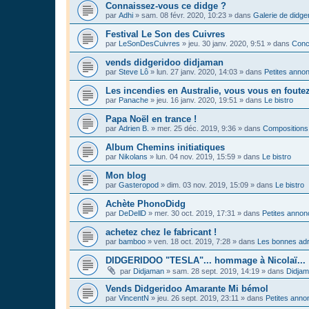
Connaissez-vous ce didge ?
par
Adhi
»
sam. 08 févr. 2020, 10:23
» dans
Galerie de didge
Festival Le Son des Cuivres
par
LeSonDesCuivres
»
jeu. 30 janv. 2020, 9:51
» dans
Conc
vends didgeridoo didjaman
par
Steve Lô
»
lun. 27 janv. 2020, 14:03
» dans
Petites anno
Les incendies en Australie, vous vous en foute
par
Panache
»
jeu. 16 janv. 2020, 19:51
» dans
Le bistro
Papa Noël en trance !
par
Adrien B.
»
mer. 25 déc. 2019, 9:36
» dans
Compositions
Album Chemins initiatiques
par
Nikolans
»
lun. 04 nov. 2019, 15:59
» dans
Le bistro
Mon blog
par
Gasteropod
»
dim. 03 nov. 2019, 15:09
» dans
Le bistro
Achète PhonoDidg
par
DeDellD
»
mer. 30 oct. 2019, 17:31
» dans
Petites anno
achetez chez le fabricant !
par
bamboo
»
ven. 18 oct. 2019, 7:28
» dans
Les bonnes adr
DIDGERIDOO "TESLA"... hommage à Nicolaï...
par
Didjaman
»
sam. 28 sept. 2019, 14:19
» dans
Didja
Vends Didgeridoo Amarante Mi bémol
par
VincentN
»
jeu. 26 sept. 2019, 23:11
» dans
Petites anno