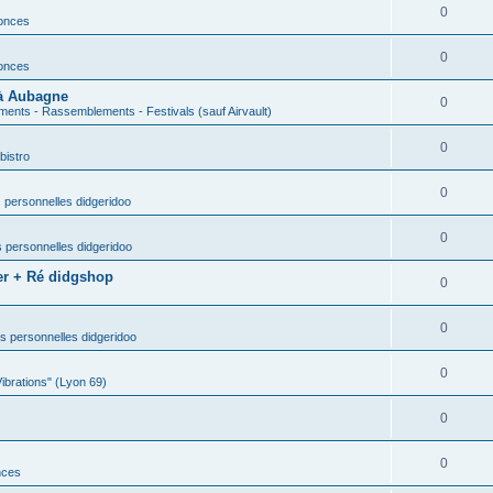
0
nonces
0
nonces
 à Aubagne
0
ents - Rassemblements - Festivals (sauf Airvault)
0
bistro
0
 personnelles didgeridoo
0
 personnelles didgeridoo
er + Ré didgshop
0
0
s personnelles didgeridoo
0
Vibrations" (Lyon 69)
0
0
nces