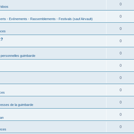
0
ridoos
0
erts - Evénements - Rassemblements - Festivals (sauf Airvault)
0
nces
z?
0
0
 personnelles guimbarde
0
0
0
nces
0
esses de la guimbarde
0
man
0
nces