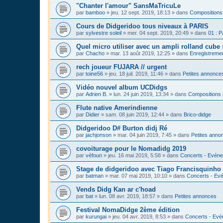
"Chanter l'amour" SansMaTricuLe
par
bamboo
»
jeu. 12 sept. 2019, 18:13
» dans
Compositions
Cours de Didgeridoo tous niveaux à PARIS
par
sylvestre soleil
»
mer. 04 sept. 2019, 20:49
» dans
01 : P
Quel micro utiliser avec un ampli rolland cube 
par
Chacho
»
mar. 13 août 2019, 12:25
» dans
Enregistrement
rech joueur FUJARA // urgent
par
toine56
»
jeu. 18 juil. 2019, 11:46
» dans
Petites annonce
Vidéo nouvel album UCDidgs
par
Adrien B.
»
lun. 24 juin 2019, 13:34
» dans
Compositions 
Flute native Amerindienne
par
Didier
»
sam. 08 juin 2019, 12:44
» dans
Brico-didge
Didgeridoo D# Burton didj Ré
par
jachjonson
»
mar. 04 juin 2019, 7:45
» dans
Petites anno
covoiturage pour le Nomadidg 2019
par
véfoun
»
jeu. 16 mai 2019, 5:58
» dans
Concerts - Evéne
Stage de didgeridoo avec Tiago Francisquinho
par
batman
»
mar. 07 mai 2019, 10:10
» dans
Concerts - Evé
Vends Didg Kan ar c'hoad
par
bat
»
lun. 08 avr. 2019, 18:57
» dans
Petites annonces
Festival NomaDidge 2ème édition
par
kurungai
»
jeu. 04 avr. 2019, 8:53
» dans
Concerts - Evé