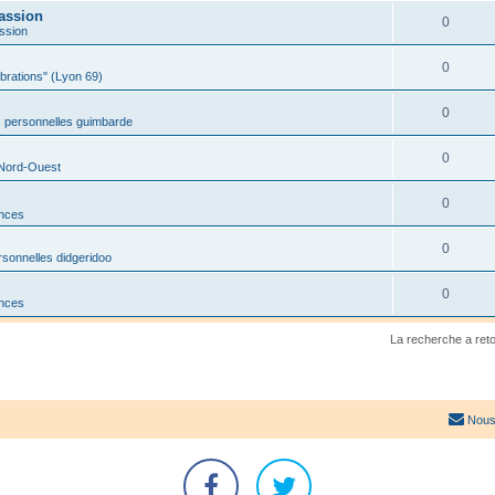
assion
0
ssion
0
ibrations" (Lyon 69)
0
 personnelles guimbarde
0
 Nord-Ouest
0
onces
0
sonnelles didgeridoo
0
onces
La recherche a ret
Nous