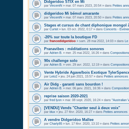
Didgeridoo STIX en Mi
par
VincentN
»
mar. 07 mars 2023, 20:54
» dans
Petites an
didgeridoo Mi bémol amarante
par
VincentN
»
mar. 07 mars 2023, 20:50
» dans
Petites an
Stages et cursus de chant diphonique mongol
par
Curtet
»
lun. 03 oct. 2022, 0:17
» dans
Concerts - Evénem
-20% sur toute la boutique FD
par
francedidgeridoo
»
sam. 28 mai 2022, 14:03
» dans
Le 
Pranavibes : méditations sonores
par
Adrien B.
»
mer. 25 mai 2022, 16:26
» dans
Compositions
90s challenge solo
par
Adrien B.
»
ven. 29 avr. 2022, 12:19
» dans
Compositions
Vente Hybride Agave/bois Exotique TylerSpenc
par
Leto2
»
jeu. 24 juin 2021, 15:57
» dans
Petites annonces
Air Didg - garanti sans bourdon !
par
Adrien B.
»
mer. 06 janv. 2021, 16:36
» dans
Composition
reprise saison 2020-2021
par
fred lyon
»
mar. 08 sept. 2020, 16:24
» dans
"Australian 
[VENDU] Vends "Chanter seul à deux voix"
par
blux
»
jeu. 27 févr. 2020, 16:27
» dans
Petites annonces
A vendre Didgeridoo Mallee
par
Charly85
»
lun. 17 févr. 2020, 13:10
» dans
Petites anno