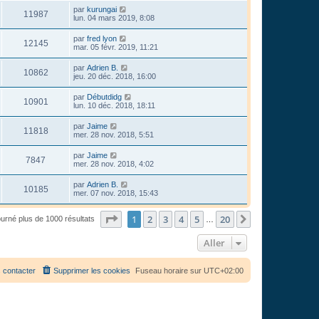
par
kurungai
11987
lun. 04 mars 2019, 8:08
par
fred lyon
12145
mar. 05 févr. 2019, 11:21
par
Adrien B.
10862
jeu. 20 déc. 2018, 16:00
par
Débutdidg
10901
lun. 10 déc. 2018, 18:11
par
Jaime
11818
mer. 28 nov. 2018, 5:51
par
Jaime
7847
mer. 28 nov. 2018, 4:02
par
Adrien B.
10185
mer. 07 nov. 2018, 15:43
Page
1
sur
20
1
2
3
4
5
20
Suivant
ourné plus de 1000 résultats
…
Aller
 contacter
Supprimer les cookies
Fuseau horaire sur
UTC+02:00