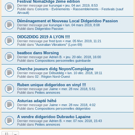
Festival NomaDidge 2ème édition
Dernier message par
kurungai
«
jeu. 04 avr. 2019, 8:53
Publié dans
Concerts - Evénements - Rassemblements - Festivals (sauf
Airvault)
Déménagement et Nouveau Local Didgeridoo Passion
Dernier message par
kurungai
«
lun. 04 mars 2019, 8:08
Publié dans
Didgeridoo Passion
DIDG2DIDG 2019 A LYON !!!!
Dernier message par
fred lyon
«
mar. 05 févr. 2019, 11:21
Publié dans
"Australian Vibrations" (Lyon 69)
beatbox dans Morsing
Dernier message par
Adrien B.
«
jeu. 20 déc. 2018, 16:00
Publié dans
Compositions personnelles guimbarde
Cherche joueurs didg Noyon/Compiègne
Dernier message par
Débutdidg
«
lun. 10 déc. 2018, 18:11
Publié dans
02 : Région Nord-Ouest
Ruben unique didgeridoo en vinyl !!!
Dernier message par
Jaime
«
mer. 28 nov. 2018, 5:51
Publié dans
Petites annonces
Asturias adapté héhé
Dernier message par
Jaime
«
mer. 28 nov. 2018, 4:02
Publié dans
Compositions personnelles didgeridoo
A vendre didgeridoo Dubravko Lapaine
Dernier message par
Adrien B.
«
mer. 07 nov. 2018, 15:43
Publié dans
Petites annonces