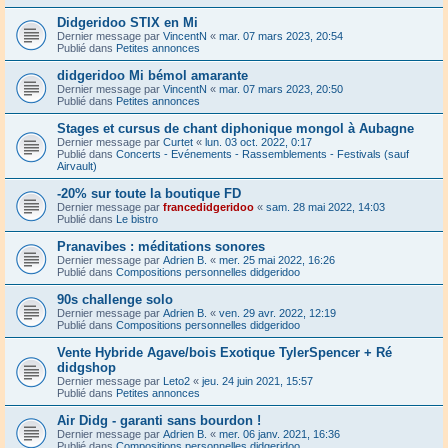
Didgeridoo STIX en Mi
Dernier message par
VincentN
«
mar. 07 mars 2023, 20:54
Publié dans
Petites annonces
didgeridoo Mi bémol amarante
Dernier message par
VincentN
«
mar. 07 mars 2023, 20:50
Publié dans
Petites annonces
Stages et cursus de chant diphonique mongol à Aubagne
Dernier message par
Curtet
«
lun. 03 oct. 2022, 0:17
Publié dans
Concerts - Evénements - Rassemblements - Festivals (sauf
Airvault)
-20% sur toute la boutique FD
Dernier message par
francedidgeridoo
«
sam. 28 mai 2022, 14:03
Publié dans
Le bistro
Pranavibes : méditations sonores
Dernier message par
Adrien B.
«
mer. 25 mai 2022, 16:26
Publié dans
Compositions personnelles didgeridoo
90s challenge solo
Dernier message par
Adrien B.
«
ven. 29 avr. 2022, 12:19
Publié dans
Compositions personnelles didgeridoo
Vente Hybride Agave/bois Exotique TylerSpencer + Ré
didgshop
Dernier message par
Leto2
«
jeu. 24 juin 2021, 15:57
Publié dans
Petites annonces
Air Didg - garanti sans bourdon !
Dernier message par
Adrien B.
«
mer. 06 janv. 2021, 16:36
Publié dans
Compositions personnelles didgeridoo