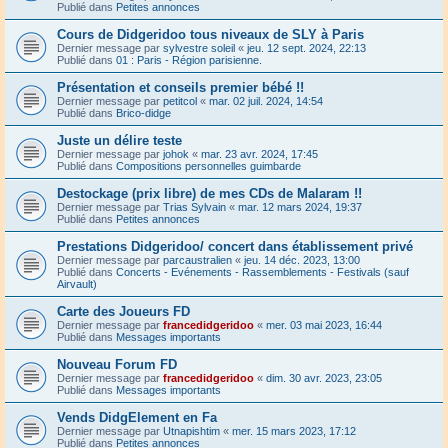
Publié dans
Petites annonces
Cours de Didgeridoo tous niveaux de SLY à Paris
Dernier message par
sylvestre soleil
«
jeu. 12 sept. 2024, 22:13
Publié dans
01 : Paris - Région parisienne.
Présentation et conseils premier bébé !!
Dernier message par
petitcol
«
mar. 02 juil. 2024, 14:54
Publié dans
Brico-didge
Juste un délire teste
Dernier message par
johok
«
mar. 23 avr. 2024, 17:45
Publié dans
Compositions personnelles guimbarde
Destockage (prix libre) de mes CDs de Malaram !!
Dernier message par
Trias Sylvain
«
mar. 12 mars 2024, 19:37
Publié dans
Petites annonces
Prestations Didgeridoo/ concert dans établissement privé
Dernier message par
parcaustralien
«
jeu. 14 déc. 2023, 13:00
Publié dans
Concerts - Evénements - Rassemblements - Festivals (sauf
Airvault)
Carte des Joueurs FD
Dernier message par
francedidgeridoo
«
mer. 03 mai 2023, 16:44
Publié dans
Messages importants
Nouveau Forum FD
Dernier message par
francedidgeridoo
«
dim. 30 avr. 2023, 23:05
Publié dans
Messages importants
Vends DidgElement en Fa
Dernier message par
Utnapishtim
«
mer. 15 mars 2023, 17:12
Publié dans
Petites annonces