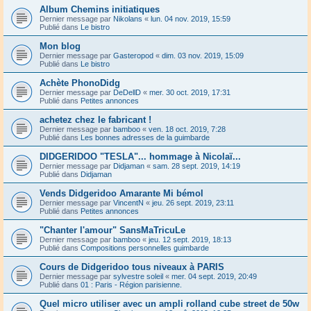
Album Chemins initiatiques
Dernier message par
Nikolans
«
lun. 04 nov. 2019, 15:59
Publié dans
Le bistro
Mon blog
Dernier message par
Gasteropod
«
dim. 03 nov. 2019, 15:09
Publié dans
Le bistro
Achète PhonoDidg
Dernier message par
DeDellD
«
mer. 30 oct. 2019, 17:31
Publié dans
Petites annonces
achetez chez le fabricant !
Dernier message par
bamboo
«
ven. 18 oct. 2019, 7:28
Publié dans
Les bonnes adresses de la guimbarde
DIDGERIDOO "TESLA"... hommage à Nicolaï...
Dernier message par
Didjaman
«
sam. 28 sept. 2019, 14:19
Publié dans
Didjaman
Vends Didgeridoo Amarante Mi bémol
Dernier message par
VincentN
«
jeu. 26 sept. 2019, 23:11
Publié dans
Petites annonces
"Chanter l'amour" SansMaTricuLe
Dernier message par
bamboo
«
jeu. 12 sept. 2019, 18:13
Publié dans
Compositions personnelles guimbarde
Cours de Didgeridoo tous niveaux à PARIS
Dernier message par
sylvestre soleil
«
mer. 04 sept. 2019, 20:49
Publié dans
01 : Paris - Région parisienne.
Quel micro utiliser avec un ampli rolland cube street de 50w