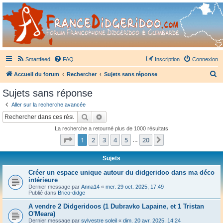
France Didgeridoo
Didgeridoo et Guimbarde sur France Didgeridoo - retrouvez la communauté.
Smartfeed
FAQ
Inscription
Connexion
R
Accueil du forum
Rechercher
Sujets sans réponse
e
Sujets sans réponse
c
Aller sur la recherche avancée
h
Rechercher
Recherche avancée
e
La recherche a retourné plus de 1000 résultats
r
Page
1
sur
20
1
2
3
4
5
20
Suivant
…
c
h
Sujets
e
Créer un espace unique autour du didgeridoo dans ma déco
intérieure
r
Dernier message par
Anna14
«
mer. 29 oct. 2025, 17:49
Publié dans
Brico-didge
A vendre 2 Didgeridoos (1 Dubravko Lapaine, et 1 Tristan
O'Meara)
Dernier message par
sylvestre soleil
«
dim. 20 avr. 2025, 14:24