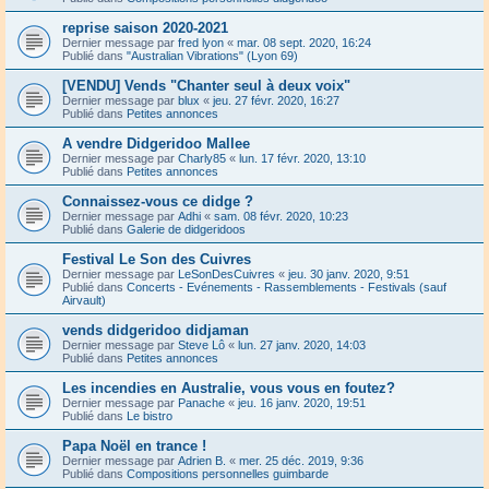
reprise saison 2020-2021
Dernier message par
fred lyon
«
mar. 08 sept. 2020, 16:24
Publié dans
"Australian Vibrations" (Lyon 69)
[VENDU] Vends "Chanter seul à deux voix"
Dernier message par
blux
«
jeu. 27 févr. 2020, 16:27
Publié dans
Petites annonces
A vendre Didgeridoo Mallee
Dernier message par
Charly85
«
lun. 17 févr. 2020, 13:10
Publié dans
Petites annonces
Connaissez-vous ce didge ?
Dernier message par
Adhi
«
sam. 08 févr. 2020, 10:23
Publié dans
Galerie de didgeridoos
Festival Le Son des Cuivres
Dernier message par
LeSonDesCuivres
«
jeu. 30 janv. 2020, 9:51
Publié dans
Concerts - Evénements - Rassemblements - Festivals (sauf
Airvault)
vends didgeridoo didjaman
Dernier message par
Steve Lô
«
lun. 27 janv. 2020, 14:03
Publié dans
Petites annonces
Les incendies en Australie, vous vous en foutez?
Dernier message par
Panache
«
jeu. 16 janv. 2020, 19:51
Publié dans
Le bistro
Papa Noël en trance !
Dernier message par
Adrien B.
«
mer. 25 déc. 2019, 9:36
Publié dans
Compositions personnelles guimbarde