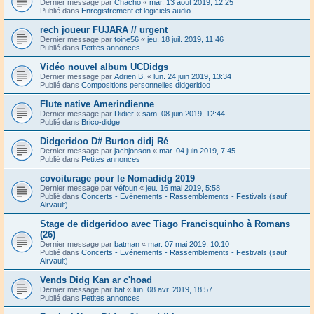
Dernier message par
Chacho
«
mar. 13 août 2019, 12:25
Publié dans
Enregistrement et logiciels audio
rech joueur FUJARA // urgent
Dernier message par
toine56
«
jeu. 18 juil. 2019, 11:46
Publié dans
Petites annonces
Vidéo nouvel album UCDidgs
Dernier message par
Adrien B.
«
lun. 24 juin 2019, 13:34
Publié dans
Compositions personnelles didgeridoo
Flute native Amerindienne
Dernier message par
Didier
«
sam. 08 juin 2019, 12:44
Publié dans
Brico-didge
Didgeridoo D# Burton didj Ré
Dernier message par
jachjonson
«
mar. 04 juin 2019, 7:45
Publié dans
Petites annonces
covoiturage pour le Nomadidg 2019
Dernier message par
véfoun
«
jeu. 16 mai 2019, 5:58
Publié dans
Concerts - Evénements - Rassemblements - Festivals (sauf
Airvault)
Stage de didgeridoo avec Tiago Francisquinho à Romans
(26)
Dernier message par
batman
«
mar. 07 mai 2019, 10:10
Publié dans
Concerts - Evénements - Rassemblements - Festivals (sauf
Airvault)
Vends Didg Kan ar c'hoad
Dernier message par
bat
«
lun. 08 avr. 2019, 18:57
Publié dans
Petites annonces