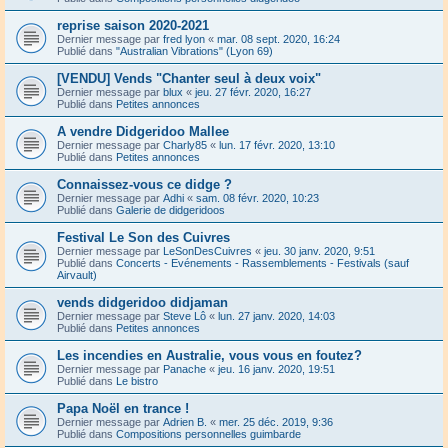
reprise saison 2020-2021
Dernier message par
fred lyon
«
mar. 08 sept. 2020, 16:24
Publié dans
"Australian Vibrations" (Lyon 69)
[VENDU] Vends "Chanter seul à deux voix"
Dernier message par
blux
«
jeu. 27 févr. 2020, 16:27
Publié dans
Petites annonces
A vendre Didgeridoo Mallee
Dernier message par
Charly85
«
lun. 17 févr. 2020, 13:10
Publié dans
Petites annonces
Connaissez-vous ce didge ?
Dernier message par
Adhi
«
sam. 08 févr. 2020, 10:23
Publié dans
Galerie de didgeridoos
Festival Le Son des Cuivres
Dernier message par
LeSonDesCuivres
«
jeu. 30 janv. 2020, 9:51
Publié dans
Concerts - Evénements - Rassemblements - Festivals (sauf
Airvault)
vends didgeridoo didjaman
Dernier message par
Steve Lô
«
lun. 27 janv. 2020, 14:03
Publié dans
Petites annonces
Les incendies en Australie, vous vous en foutez?
Dernier message par
Panache
«
jeu. 16 janv. 2020, 19:51
Publié dans
Le bistro
Papa Noël en trance !
Dernier message par
Adrien B.
«
mer. 25 déc. 2019, 9:36
Publié dans
Compositions personnelles guimbarde