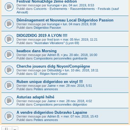
Festival NomaDidge 2ème édition
Dernier message par
kurungai
«
jeu. 04 avr. 2019, 8:53
Publié dans
Concerts - Evénements - Rassemblements - Festivals (sauf
Airvault)
Déménagement et Nouveau Local Didgeridoo Passion
Dernier message par
kurungai
«
lun. 04 mars 2019, 8:08
Publié dans
Didgeridoo Passion
DIDG2DIDG 2019 A LYON !!!!
Dernier message par
fred lyon
«
mar. 05 févr. 2019, 11:21
Publié dans
"Australian Vibrations" (Lyon 69)
beatbox dans Morsing
Dernier message par
Adrien B.
«
jeu. 20 déc. 2018, 16:00
Publié dans
Compositions personnelles guimbarde
Cherche joueurs didg Noyon/Compiègne
Dernier message par
Débutdidg
«
lun. 10 déc. 2018, 18:11
Publié dans
02 : Région Nord-Ouest
Ruben unique didgeridoo en vinyl !!!
Dernier message par
Jaime
«
mer. 28 nov. 2018, 5:51
Publié dans
Petites annonces
Asturias adapté héhé
Dernier message par
Jaime
«
mer. 28 nov. 2018, 4:02
Publié dans
Compositions personnelles didgeridoo
A vendre didgeridoo Dubravko Lapaine
Dernier message par
Adrien B.
«
mer. 07 nov. 2018, 15:43
Publié dans
Petites annonces