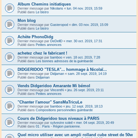
Album Chemins initiatiques
Dernier message par
Nikolans
«
lun. 04 nov. 2019, 15:59
Publié dans
Le bistro
Mon blog
Dernier message par
Gasteropod
«
dim. 03 nov. 2019, 15:09
Publié dans
Le bistro
Achète PhonoDidg
Dernier message par
DeDellD
«
mer. 30 oct. 2019, 17:31
Publié dans
Petites annonces
achetez chez le fabricant !
Dernier message par
bamboo
«
ven. 18 oct. 2019, 7:28
Publié dans
Les bonnes adresses de la guimbarde
DIDGERIDOO "TESLA"... hommage à Nicolaï...
Dernier message par
Didjaman
«
sam. 28 sept. 2019, 14:19
Publié dans
Didjaman
Vends Didgeridoo Amarante Mi bémol
Dernier message par
VincentN
«
jeu. 26 sept. 2019, 23:11
Publié dans
Petites annonces
"Chanter l'amour" SansMaTricuLe
Dernier message par
bamboo
«
jeu. 12 sept. 2019, 18:13
Publié dans
Compositions personnelles guimbarde
Cours de Didgeridoo tous niveaux à PARIS
Dernier message par
sylvestre soleil
«
mer. 04 sept. 2019, 20:49
Publié dans
01 : Paris - Région parisienne.
Quel micro utiliser avec un ampli rolland cube street de 50w