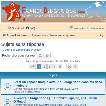
France Didgeridoo
Didgeridoo et Guimbarde sur France Didgeridoo - retrouvez la communauté.
Smartfeed
FAQ
Inscription
Connexion
R
Accueil du forum
Rechercher
Sujets sans réponse
e
Sujets sans réponse
c
Aller sur la recherche avancée
h
Rechercher
Recherche avancée
e
La recherche a retourné plus de 1000 résultats
r
Page
1
sur
20
1
2
3
4
5
20
Suivant
…
c
h
Sujets
e
Créer un espace unique autour du didgeridoo dans ma déco
intérieure
r
Dernier message par
Anna14
«
mer. 29 oct. 2025, 17:49
Publié dans
Brico-didge
A vendre 2 Didgeridoos (1 Dubravko Lapaine, et 1 Tristan
O'Meara)
Dernier message par
sylvestre soleil
«
dim. 20 avr. 2025, 14:24