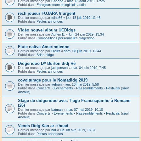
Dernier message par
Chacho
«
mar. 13 août 2019, 12:25
Publié dans
Enregistrement et logiciels audio
rech joueur FUJARA // urgent
Dernier message par
toine56
«
jeu. 18 juil. 2019, 11:46
Publié dans
Petites annonces
Vidéo nouvel album UCDidgs
Dernier message par
Adrien B.
«
lun. 24 juin 2019, 13:34
Publié dans
Compositions personnelles didgeridoo
Flute native Amerindienne
Dernier message par
Didier
«
sam. 08 juin 2019, 12:44
Publié dans
Brico-didge
Didgeridoo D# Burton didj Ré
Dernier message par
jachjonson
«
mar. 04 juin 2019, 7:45
Publié dans
Petites annonces
covoiturage pour le Nomadidg 2019
Dernier message par
véfoun
«
jeu. 16 mai 2019, 5:58
Publié dans
Concerts - Evénements - Rassemblements - Festivals (sauf
Airvault)
Stage de didgeridoo avec Tiago Francisquinho à Romans
(26)
Dernier message par
batman
«
mar. 07 mai 2019, 10:10
Publié dans
Concerts - Evénements - Rassemblements - Festivals (sauf
Airvault)
Vends Didg Kan ar c'hoad
Dernier message par
bat
«
lun. 08 avr. 2019, 18:57
Publié dans
Petites annonces