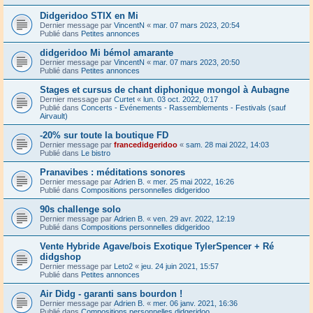
Didgeridoo STIX en Mi
Dernier message par
VincentN
«
mar. 07 mars 2023, 20:54
Publié dans
Petites annonces
didgeridoo Mi bémol amarante
Dernier message par
VincentN
«
mar. 07 mars 2023, 20:50
Publié dans
Petites annonces
Stages et cursus de chant diphonique mongol à Aubagne
Dernier message par
Curtet
«
lun. 03 oct. 2022, 0:17
Publié dans
Concerts - Evénements - Rassemblements - Festivals (sauf
Airvault)
-20% sur toute la boutique FD
Dernier message par
francedidgeridoo
«
sam. 28 mai 2022, 14:03
Publié dans
Le bistro
Pranavibes : méditations sonores
Dernier message par
Adrien B.
«
mer. 25 mai 2022, 16:26
Publié dans
Compositions personnelles didgeridoo
90s challenge solo
Dernier message par
Adrien B.
«
ven. 29 avr. 2022, 12:19
Publié dans
Compositions personnelles didgeridoo
Vente Hybride Agave/bois Exotique TylerSpencer + Ré
didgshop
Dernier message par
Leto2
«
jeu. 24 juin 2021, 15:57
Publié dans
Petites annonces
Air Didg - garanti sans bourdon !
Dernier message par
Adrien B.
«
mer. 06 janv. 2021, 16:36
Publié dans
Compositions personnelles didgeridoo