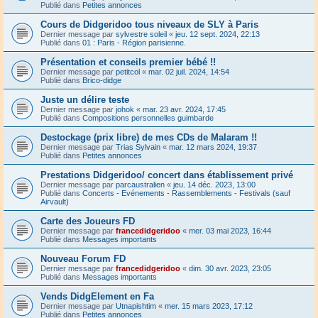
Publié dans
Petites annonces
Cours de Didgeridoo tous niveaux de SLY à Paris
Dernier message par
sylvestre soleil
«
jeu. 12 sept. 2024, 22:13
Publié dans
01 : Paris - Région parisienne.
Présentation et conseils premier bébé !!
Dernier message par
petitcol
«
mar. 02 juil. 2024, 14:54
Publié dans
Brico-didge
Juste un délire teste
Dernier message par
johok
«
mar. 23 avr. 2024, 17:45
Publié dans
Compositions personnelles guimbarde
Destockage (prix libre) de mes CDs de Malaram !!
Dernier message par
Trias Sylvain
«
mar. 12 mars 2024, 19:37
Publié dans
Petites annonces
Prestations Didgeridoo/ concert dans établissement privé
Dernier message par
parcaustralien
«
jeu. 14 déc. 2023, 13:00
Publié dans
Concerts - Evénements - Rassemblements - Festivals (sauf
Airvault)
Carte des Joueurs FD
Dernier message par
francedidgeridoo
«
mer. 03 mai 2023, 16:44
Publié dans
Messages importants
Nouveau Forum FD
Dernier message par
francedidgeridoo
«
dim. 30 avr. 2023, 23:05
Publié dans
Messages importants
Vends DidgElement en Fa
Dernier message par
Utnapishtim
«
mer. 15 mars 2023, 17:12
Publié dans
Petites annonces