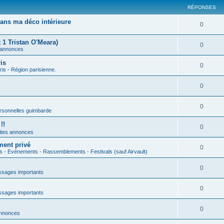
RÉPONSES
ans ma déco intérieure
0
 1 Tristan O'Meara)
0
 annonces
is
0
ris - Région parisienne.
0
0
rsonnelles guimbarde
!!
0
ites annonces
ment privé
0
s - Evénements - Rassemblements - Festivals (sauf Airvault)
0
sages importants
0
sages importants
0
annonces