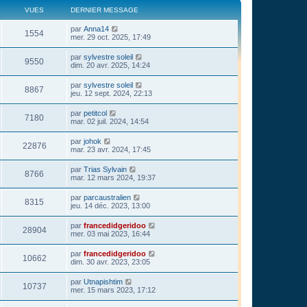
VUES
DERNIER MESSAGE
par
Anna14
1554
mer. 29 oct. 2025, 17:49
par
sylvestre soleil
9550
dim. 20 avr. 2025, 14:24
par
sylvestre soleil
8867
jeu. 12 sept. 2024, 22:13
par
petitcol
7180
mar. 02 juil. 2024, 14:54
par
johok
22876
mar. 23 avr. 2024, 17:45
par
Trias Sylvain
8766
mar. 12 mars 2024, 19:37
par
parcaustralien
8315
jeu. 14 déc. 2023, 13:00
par
francedidgeridoo
28904
mer. 03 mai 2023, 16:44
par
francedidgeridoo
10662
dim. 30 avr. 2023, 23:05
par
Utnapishtim
10737
mer. 15 mars 2023, 17:12