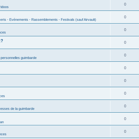
0
ridoos
0
erts - Evénements - Rassemblements - Festivals (sauf Airvault)
0
nces
z?
0
0
 personnelles guimbarde
0
0
0
nces
0
esses de la guimbarde
0
man
0
nces