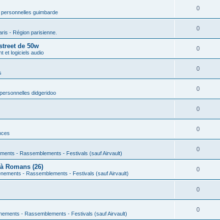
0
 personnelles guimbarde
0
aris - Région parisienne.
street de 50w
0
 et logiciels audio
0
s
0
personnelles didgeridoo
0
0
nces
0
ments - Rassemblements - Festivals (sauf Airvault)
 à Romans (26)
0
nements - Rassemblements - Festivals (sauf Airvault)
0
0
nements - Rassemblements - Festivals (sauf Airvault)