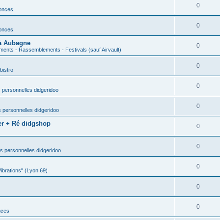
0
nonces
0
nonces
 à Aubagne
0
ents - Rassemblements - Festivals (sauf Airvault)
0
bistro
0
 personnelles didgeridoo
0
 personnelles didgeridoo
er + Ré didgshop
0
0
s personnelles didgeridoo
0
Vibrations" (Lyon 69)
0
0
nces