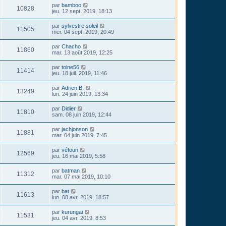
par
bamboo
10828
jeu. 12 sept. 2019, 18:13
par
sylvestre soleil
11505
mer. 04 sept. 2019, 20:49
par
Chacho
11860
mar. 13 août 2019, 12:25
par
toine56
11414
jeu. 18 juil. 2019, 11:46
par
Adrien B.
13249
lun. 24 juin 2019, 13:34
par
Didier
11810
sam. 08 juin 2019, 12:44
par
jachjonson
11881
mar. 04 juin 2019, 7:45
par
véfoun
12569
jeu. 16 mai 2019, 5:58
par
batman
11312
mar. 07 mai 2019, 10:10
par
bat
11613
lun. 08 avr. 2019, 18:57
par
kurungai
11531
jeu. 04 avr. 2019, 8:53