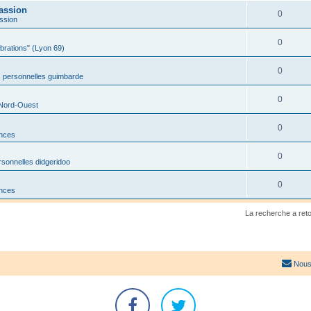
assion
0
ssion
0
ibrations" (Lyon 69)
0
 personnelles guimbarde
0
 Nord-Ouest
0
onces
0
sonnelles didgeridoo
0
onces
La recherche a ret
Nous