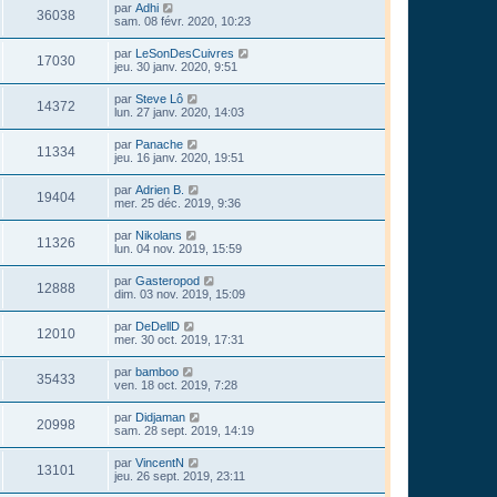
par
Adhi
36038
sam. 08 févr. 2020, 10:23
par
LeSonDesCuivres
17030
jeu. 30 janv. 2020, 9:51
par
Steve Lô
14372
lun. 27 janv. 2020, 14:03
par
Panache
11334
jeu. 16 janv. 2020, 19:51
par
Adrien B.
19404
mer. 25 déc. 2019, 9:36
par
Nikolans
11326
lun. 04 nov. 2019, 15:59
par
Gasteropod
12888
dim. 03 nov. 2019, 15:09
par
DeDellD
12010
mer. 30 oct. 2019, 17:31
par
bamboo
35433
ven. 18 oct. 2019, 7:28
par
Didjaman
20998
sam. 28 sept. 2019, 14:19
par
VincentN
13101
jeu. 26 sept. 2019, 23:11