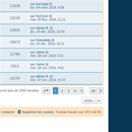
par
kurungai
11939
lun. 04 mars 2019, 8:08
par
fred lyon
12118
mar. 05 févr. 2019, 11:21
par
Adrien B.
10832
jeu. 20 déc. 2018, 16:00
par
Débutdidg
10873
lun. 10 déc. 2018, 18:11
par
Jaime
11790
mer. 28 nov. 2018, 5:51
par
Jaime
7813
mer. 28 nov. 2018, 4:02
par
Adrien B.
10154
mer. 07 nov. 2018, 15:43
Page
1
sur
20
1
2
3
4
5
20
Suivant
ourné plus de 1000 résultats
…
Aller
 contacter
Supprimer les cookies
Fuseau horaire sur
UTC+02:00