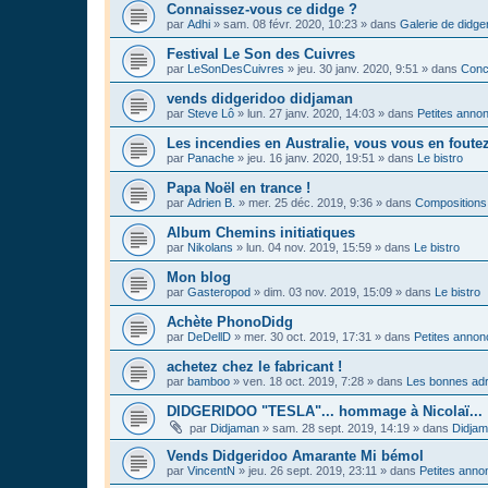
Connaissez-vous ce didge ?
par
Adhi
»
sam. 08 févr. 2020, 10:23
» dans
Galerie de didge
Festival Le Son des Cuivres
par
LeSonDesCuivres
»
jeu. 30 janv. 2020, 9:51
» dans
Conc
vends didgeridoo didjaman
par
Steve Lô
»
lun. 27 janv. 2020, 14:03
» dans
Petites anno
Les incendies en Australie, vous vous en foute
par
Panache
»
jeu. 16 janv. 2020, 19:51
» dans
Le bistro
Papa Noël en trance !
par
Adrien B.
»
mer. 25 déc. 2019, 9:36
» dans
Compositions
Album Chemins initiatiques
par
Nikolans
»
lun. 04 nov. 2019, 15:59
» dans
Le bistro
Mon blog
par
Gasteropod
»
dim. 03 nov. 2019, 15:09
» dans
Le bistro
Achète PhonoDidg
par
DeDellD
»
mer. 30 oct. 2019, 17:31
» dans
Petites anno
achetez chez le fabricant !
par
bamboo
»
ven. 18 oct. 2019, 7:28
» dans
Les bonnes adr
DIDGERIDOO "TESLA"... hommage à Nicolaï...
par
Didjaman
»
sam. 28 sept. 2019, 14:19
» dans
Didja
Vends Didgeridoo Amarante Mi bémol
par
VincentN
»
jeu. 26 sept. 2019, 23:11
» dans
Petites anno