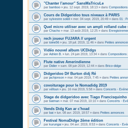
"Chanter l'amour" SansMaTricuLe
par
bamboo
»
jeu. 12 sept. 2019, 18:13
» dans
Compositions
Cours de Didgeridoo tous niveaux à PARIS
par
sylvestre soleil
»
mer. 04 sept. 2019, 20:49
» dans
01 : P
Quel micro utiliser avec un ampli rolland cube 
par
Chacho
»
mar. 13 août 2019, 12:25
» dans
Enregistrement
rech joueur FUJARA // urgent
par
toine56
»
jeu. 18 juil. 2019, 11:46
» dans
Petites annonce
Vidéo nouvel album UCDidgs
par
Adrien B.
»
lun. 24 juin 2019, 13:34
» dans
Compositions 
Flute native Amerindienne
par
Didier
»
sam. 08 juin 2019, 12:44
» dans
Brico-didge
Didgeridoo D# Burton didj Ré
par
jachjonson
»
mar. 04 juin 2019, 7:45
» dans
Petites anno
covoiturage pour le Nomadidg 2019
par
véfoun
»
jeu. 16 mai 2019, 5:58
» dans
Concerts - Evéne
Stage de didgeridoo avec Tiago Francisquinho
par
batman
»
mar. 07 mai 2019, 10:10
» dans
Concerts - Evé
Vends Didg Kan ar c'hoad
par
bat
»
lun. 08 avr. 2019, 18:57
» dans
Petites annonces
Festival NomaDidge 2ème édition
par
kurungai
»
jeu. 04 avr. 2019, 8:53
» dans
Concerts - Evé