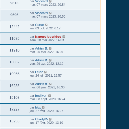
par
VincentN
9613
mar. 07 mars 2023, 20:54
par
VincentN
9696
mar. 07 mars 2023, 20:50
par
Curtet
12442
lun. 03 oct. 2022, 0:17
par
francedidgeridoo
11685
sam. 28 mai 2022, 14:03
par
Adrien B.
11910
mer. 25 mai 2022, 16:26
par
Adrien B.
13032
ven. 29 avr. 2022, 12:19
par
Leto2
19955
jeu. 24 juin 2021, 15:57
par
Adrien B.
16235
mer. 06 janv. 2021, 16:36
par
fred lyon
15108
mar. 08 sept. 2020, 16:24
par
blux
17227
jeu. 27 févr. 2020, 16:27
par
Charly85
13253
lun. 17 févr. 2020, 13:10