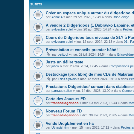
SUJETS
Créer un espace unique autour du didgeridoo d
par
Anna14
»
mer. 29 oct. 2025, 17:49
» dans
Brico-didge
A vendre 2 Didgeridoos (1 Dubravko Lapaine, et
par
sylvestre soleil
»
dim. 20 avr. 2025, 14:24
» dans
Petites
Cours de Didgeridoo tous niveaux de SLY à Par
par
sylvestre soleil
»
jeu. 12 sept. 2024, 22:13
» dans
01 : Pa
Présentation et conseils premier bébé !!
par
petitcol
»
mar. 02 juil. 2024, 14:54
» dans
Brico-didge
Juste un délire teste
par
johok
»
mar. 23 avr. 2024, 17:45
» dans
Compositions pe
Destockage (prix libre) de mes CDs de Malaram 
par
Trias Sylvain
»
mar. 12 mars 2024, 19:37
» dans
Pet
Prestations Didgeridoo/ concert dans établisse
par
parcaustralien
»
jeu. 14 déc. 2023, 13:00
» dans
Concert
Carte des Joueurs FD
par
francedidgeridoo
»
mer. 03 mai 2023, 16:44
» dans
Mes
Nouveau Forum FD
par
francedidgeridoo
»
dim. 30 avr. 2023, 23:05
» dans
Mes
Vends DidgElement en Fa
par
Utnapishtim
»
mer. 15 mars 2023, 17:12
» dans
Petites 