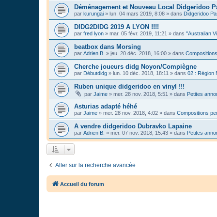
Déménagement et Nouveau Local Didgeridoo P
par
kurungai
»
lun. 04 mars 2019, 8:08
» dans
Didgeridoo Pa
DIDG2DIDG 2019 A LYON !!!!
par
fred lyon
»
mar. 05 févr. 2019, 11:21
» dans
"Australian V
beatbox dans Morsing
par
Adrien B.
»
jeu. 20 déc. 2018, 16:00
» dans
Compositions
Cherche joueurs didg Noyon/Compiègne
par
Débutdidg
»
lun. 10 déc. 2018, 18:11
» dans
02 : Région
Ruben unique didgeridoo en vinyl !!!
par
Jaime
»
mer. 28 nov. 2018, 5:51
» dans
Petites ann
Asturias adapté héhé
par
Jaime
»
mer. 28 nov. 2018, 4:02
» dans
Compositions per
A vendre didgeridoo Dubravko Lapaine
par
Adrien B.
»
mer. 07 nov. 2018, 15:43
» dans
Petites ann
Aller sur la recherche avancée
Accueil du forum