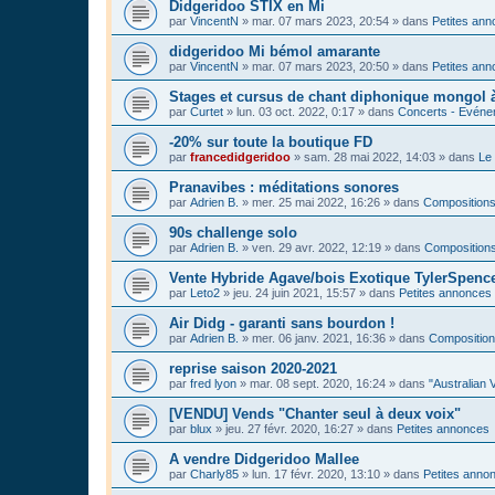
Didgeridoo STIX en Mi
par
VincentN
»
mar. 07 mars 2023, 20:54
» dans
Petites an
didgeridoo Mi bémol amarante
par
VincentN
»
mar. 07 mars 2023, 20:50
» dans
Petites an
Stages et cursus de chant diphonique mongol
par
Curtet
»
lun. 03 oct. 2022, 0:17
» dans
Concerts - Evénem
-20% sur toute la boutique FD
par
francedidgeridoo
»
sam. 28 mai 2022, 14:03
» dans
Le 
Pranavibes : méditations sonores
par
Adrien B.
»
mer. 25 mai 2022, 16:26
» dans
Compositions
90s challenge solo
par
Adrien B.
»
ven. 29 avr. 2022, 12:19
» dans
Compositions
Vente Hybride Agave/bois Exotique TylerSpenc
par
Leto2
»
jeu. 24 juin 2021, 15:57
» dans
Petites annonces
Air Didg - garanti sans bourdon !
par
Adrien B.
»
mer. 06 janv. 2021, 16:36
» dans
Composition
reprise saison 2020-2021
par
fred lyon
»
mar. 08 sept. 2020, 16:24
» dans
"Australian 
[VENDU] Vends "Chanter seul à deux voix"
par
blux
»
jeu. 27 févr. 2020, 16:27
» dans
Petites annonces
A vendre Didgeridoo Mallee
par
Charly85
»
lun. 17 févr. 2020, 13:10
» dans
Petites anno