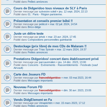
Publié dans
Petites annonces
Cours de Didgeridoo tous niveaux de SLY à Paris
Dernier message par
sylvestre soleil
«
jeu. 12 sept. 2024, 22:13
Publié dans
01 : Paris - Région parisienne.
Présentation et conseils premier bébé !!
Dernier message par
petitcol
«
mar. 02 juil. 2024, 14:54
Publié dans
Brico-didge
Juste un délire teste
Dernier message par
johok
«
mar. 23 avr. 2024, 17:45
Publié dans
Compositions personnelles guimbarde
Destockage (prix libre) de mes CDs de Malaram !!
Dernier message par
Trias Sylvain
«
mar. 12 mars 2024, 19:37
Publié dans
Petites annonces
Prestations Didgeridoo/ concert dans établissement privé
Dernier message par
parcaustralien
«
jeu. 14 déc. 2023, 13:00
Publié dans
Concerts - Evénements - Rassemblements - Festivals (sauf
Airvault)
Carte des Joueurs FD
Dernier message par
francedidgeridoo
«
mer. 03 mai 2023, 16:44
Publié dans
Messages importants
Nouveau Forum FD
Dernier message par
francedidgeridoo
«
dim. 30 avr. 2023, 23:05
Publié dans
Messages importants
Vends DidgElement en Fa
Dernier message par
Utnapishtim
«
mer. 15 mars 2023, 17:12
Publié dans
Petites annonces