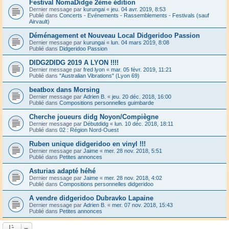
Festival NomaDidge 2ème édition
Dernier message par
kurungai
«
jeu. 04 avr. 2019, 8:53
Publié dans
Concerts - Evénements - Rassemblements - Festivals (sauf
Airvault)
Déménagement et Nouveau Local Didgeridoo Passion
Dernier message par
kurungai
«
lun. 04 mars 2019, 8:08
Publié dans
Didgeridoo Passion
DIDG2DIDG 2019 A LYON !!!!
Dernier message par
fred lyon
«
mar. 05 févr. 2019, 11:21
Publié dans
"Australian Vibrations" (Lyon 69)
beatbox dans Morsing
Dernier message par
Adrien B.
«
jeu. 20 déc. 2018, 16:00
Publié dans
Compositions personnelles guimbarde
Cherche joueurs didg Noyon/Compiègne
Dernier message par
Débutdidg
«
lun. 10 déc. 2018, 18:11
Publié dans
02 : Région Nord-Ouest
Ruben unique didgeridoo en vinyl !!!
Dernier message par
Jaime
«
mer. 28 nov. 2018, 5:51
Publié dans
Petites annonces
Asturias adapté héhé
Dernier message par
Jaime
«
mer. 28 nov. 2018, 4:02
Publié dans
Compositions personnelles didgeridoo
A vendre didgeridoo Dubravko Lapaine
Dernier message par
Adrien B.
«
mer. 07 nov. 2018, 15:43
Publié dans
Petites annonces