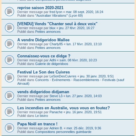
reprise saison 2020-2021
Dernier message par
fred lyon
«
mar. 08 sept. 2020, 16:24
Publié dans
"Australian Vibrations" (Lyon 69)
[VENDU] Vends "Chanter seul à deux voix"
Dernier message par
blux
«
jeu. 27 févr. 2020, 16:27
Publié dans
Petites annonces
A vendre Didgeridoo Mallee
Dernier message par
Charly85
«
lun. 17 févr. 2020, 13:10
Publié dans
Petites annonces
Connaissez-vous ce didge ?
Dernier message par
Adhi
«
sam. 08 févr. 2020, 10:23
Publié dans
Galerie de didgeridoos
Festival Le Son des Cuivres
Dernier message par
LeSonDesCuivres
«
jeu. 30 janv. 2020, 9:51
Publié dans
Concerts - Evénements - Rassemblements - Festivals (sauf
Airvault)
vends didgeridoo didjaman
Dernier message par
Steve Lô
«
lun. 27 janv. 2020, 14:03
Publié dans
Petites annonces
Les incendies en Australie, vous vous en foutez?
Dernier message par
Panache
«
jeu. 16 janv. 2020, 19:51
Publié dans
Le bistro
Papa Noël en trance !
Dernier message par
Adrien B.
«
mer. 25 déc. 2019, 9:36
Publié dans
Compositions personnelles guimbarde