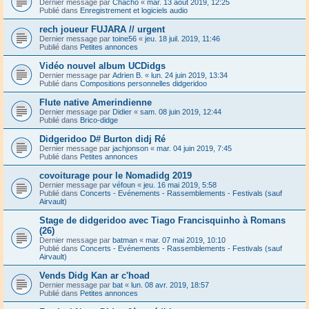
Dernier message par
Chacho
«
mar. 13 août 2019, 12:25
Publié dans
Enregistrement et logiciels audio
rech joueur FUJARA // urgent
Dernier message par
toine56
«
jeu. 18 juil. 2019, 11:46
Publié dans
Petites annonces
Vidéo nouvel album UCDidgs
Dernier message par
Adrien B.
«
lun. 24 juin 2019, 13:34
Publié dans
Compositions personnelles didgeridoo
Flute native Amerindienne
Dernier message par
Didier
«
sam. 08 juin 2019, 12:44
Publié dans
Brico-didge
Didgeridoo D# Burton didj Ré
Dernier message par
jachjonson
«
mar. 04 juin 2019, 7:45
Publié dans
Petites annonces
covoiturage pour le Nomadidg 2019
Dernier message par
véfoun
«
jeu. 16 mai 2019, 5:58
Publié dans
Concerts - Evénements - Rassemblements - Festivals (sauf
Airvault)
Stage de didgeridoo avec Tiago Francisquinho à Romans
(26)
Dernier message par
batman
«
mar. 07 mai 2019, 10:10
Publié dans
Concerts - Evénements - Rassemblements - Festivals (sauf
Airvault)
Vends Didg Kan ar c'hoad
Dernier message par
bat
«
lun. 08 avr. 2019, 18:57
Publié dans
Petites annonces