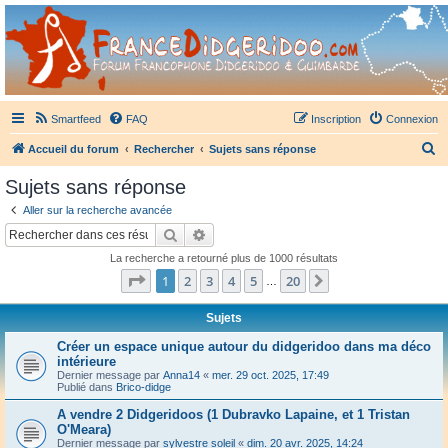
France Didgeridoo
Didgeridoo et Guimbarde sur France Didgeridoo - retrouvez la communauté.
Smartfeed
FAQ
Inscription
Connexion
R
Accueil du forum
Rechercher
Sujets sans réponse
e
Sujets sans réponse
c
Aller sur la recherche avancée
h
Rechercher
Recherche avancée
e
La recherche a retourné plus de 1000 résultats
r
Page
1
sur
20
1
2
3
4
5
20
Suivant
…
c
h
Sujets
e
Créer un espace unique autour du didgeridoo dans ma déco
intérieure
r
Dernier message par
Anna14
«
mer. 29 oct. 2025, 17:49
Publié dans
Brico-didge
A vendre 2 Didgeridoos (1 Dubravko Lapaine, et 1 Tristan
O'Meara)
Dernier message par
sylvestre soleil
«
dim. 20 avr. 2025, 14:24