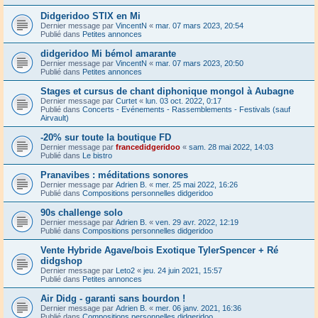
Didgeridoo STIX en Mi
Dernier message par
VincentN
«
mar. 07 mars 2023, 20:54
Publié dans
Petites annonces
didgeridoo Mi bémol amarante
Dernier message par
VincentN
«
mar. 07 mars 2023, 20:50
Publié dans
Petites annonces
Stages et cursus de chant diphonique mongol à Aubagne
Dernier message par
Curtet
«
lun. 03 oct. 2022, 0:17
Publié dans
Concerts - Evénements - Rassemblements - Festivals (sauf
Airvault)
-20% sur toute la boutique FD
Dernier message par
francedidgeridoo
«
sam. 28 mai 2022, 14:03
Publié dans
Le bistro
Pranavibes : méditations sonores
Dernier message par
Adrien B.
«
mer. 25 mai 2022, 16:26
Publié dans
Compositions personnelles didgeridoo
90s challenge solo
Dernier message par
Adrien B.
«
ven. 29 avr. 2022, 12:19
Publié dans
Compositions personnelles didgeridoo
Vente Hybride Agave/bois Exotique TylerSpencer + Ré
didgshop
Dernier message par
Leto2
«
jeu. 24 juin 2021, 15:57
Publié dans
Petites annonces
Air Didg - garanti sans bourdon !
Dernier message par
Adrien B.
«
mer. 06 janv. 2021, 16:36
Publié dans
Compositions personnelles didgeridoo