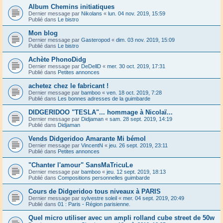
Album Chemins initiatiques
Dernier message par
Nikolans
«
lun. 04 nov. 2019, 15:59
Publié dans
Le bistro
Mon blog
Dernier message par
Gasteropod
«
dim. 03 nov. 2019, 15:09
Publié dans
Le bistro
Achète PhonoDidg
Dernier message par
DeDellD
«
mer. 30 oct. 2019, 17:31
Publié dans
Petites annonces
achetez chez le fabricant !
Dernier message par
bamboo
«
ven. 18 oct. 2019, 7:28
Publié dans
Les bonnes adresses de la guimbarde
DIDGERIDOO "TESLA"... hommage à Nicolaï...
Dernier message par
Didjaman
«
sam. 28 sept. 2019, 14:19
Publié dans
Didjaman
Vends Didgeridoo Amarante Mi bémol
Dernier message par
VincentN
«
jeu. 26 sept. 2019, 23:11
Publié dans
Petites annonces
"Chanter l'amour" SansMaTricuLe
Dernier message par
bamboo
«
jeu. 12 sept. 2019, 18:13
Publié dans
Compositions personnelles guimbarde
Cours de Didgeridoo tous niveaux à PARIS
Dernier message par
sylvestre soleil
«
mer. 04 sept. 2019, 20:49
Publié dans
01 : Paris - Région parisienne.
Quel micro utiliser avec un ampli rolland cube street de 50w