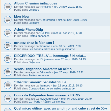
Album Chemins initiatiques
Dernier message par
Nikolans
«
lun. 04 nov. 2019, 15:59
Publié dans
Le bistro
Mon blog
Dernier message par
Gasteropod
«
dim. 03 nov. 2019, 15:09
Publié dans
Le bistro
Achète PhonoDidg
Dernier message par
DeDellD
«
mer. 30 oct. 2019, 17:31
Publié dans
Petites annonces
achetez chez le fabricant !
Dernier message par
bamboo
«
ven. 18 oct. 2019, 7:28
Publié dans
Les bonnes adresses de la guimbarde
DIDGERIDOO "TESLA"... hommage à Nicolaï...
Dernier message par
Didjaman
«
sam. 28 sept. 2019, 14:19
Publié dans
Didjaman
Vends Didgeridoo Amarante Mi bémol
Dernier message par
VincentN
«
jeu. 26 sept. 2019, 23:11
Publié dans
Petites annonces
"Chanter l'amour" SansMaTricuLe
Dernier message par
bamboo
«
jeu. 12 sept. 2019, 18:13
Publié dans
Compositions personnelles guimbarde
Cours de Didgeridoo tous niveaux à PARIS
Dernier message par
sylvestre soleil
«
mer. 04 sept. 2019, 20:49
Publié dans
01 : Paris - Région parisienne.
Quel micro utiliser avec un ampli rolland cube street de 50w