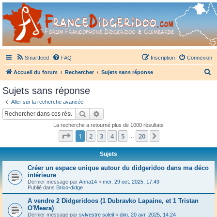
France Didgeridoo
Didgeridoo et Guimbarde sur France Didgeridoo - retrouvez la communauté.
Smartfeed
FAQ
Inscription
Connexion
R
Accueil du forum
Rechercher
Sujets sans réponse
e
Sujets sans réponse
c
Aller sur la recherche avancée
h
Rechercher
Recherche avancée
e
La recherche a retourné plus de 1000 résultats
r
Page
1
sur
20
1
2
3
4
5
20
Suivant
…
c
h
Sujets
e
Créer un espace unique autour du didgeridoo dans ma déco
intérieure
r
Dernier message par
Anna14
«
mer. 29 oct. 2025, 17:49
Publié dans
Brico-didge
A vendre 2 Didgeridoos (1 Dubravko Lapaine, et 1 Tristan
O'Meara)
Dernier message par
sylvestre soleil
«
dim. 20 avr. 2025, 14:24