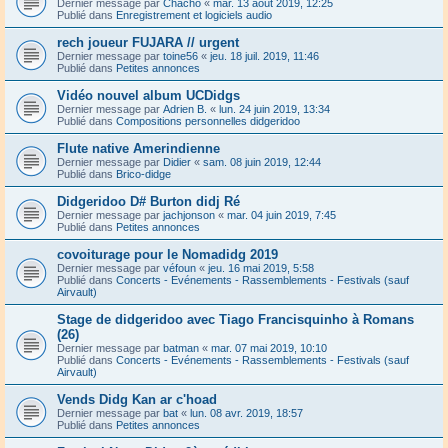
Dernier message par
Chacho
«
mar. 13 août 2019, 12:25
Publié dans
Enregistrement et logiciels audio
rech joueur FUJARA // urgent
Dernier message par
toine56
«
jeu. 18 juil. 2019, 11:46
Publié dans
Petites annonces
Vidéo nouvel album UCDidgs
Dernier message par
Adrien B.
«
lun. 24 juin 2019, 13:34
Publié dans
Compositions personnelles didgeridoo
Flute native Amerindienne
Dernier message par
Didier
«
sam. 08 juin 2019, 12:44
Publié dans
Brico-didge
Didgeridoo D# Burton didj Ré
Dernier message par
jachjonson
«
mar. 04 juin 2019, 7:45
Publié dans
Petites annonces
covoiturage pour le Nomadidg 2019
Dernier message par
véfoun
«
jeu. 16 mai 2019, 5:58
Publié dans
Concerts - Evénements - Rassemblements - Festivals (sauf
Airvault)
Stage de didgeridoo avec Tiago Francisquinho à Romans
(26)
Dernier message par
batman
«
mar. 07 mai 2019, 10:10
Publié dans
Concerts - Evénements - Rassemblements - Festivals (sauf
Airvault)
Vends Didg Kan ar c'hoad
Dernier message par
bat
«
lun. 08 avr. 2019, 18:57
Publié dans
Petites annonces