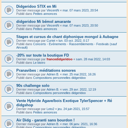
Didgeridoo STIX en Mi
Dernier message par
VincentN
«
mar. 07 mars 2023, 20:54
Publié dans
Petites annonces
didgeridoo Mi bémol amarante
Dernier message par
VincentN
«
mar. 07 mars 2023, 20:50
Publié dans
Petites annonces
Stages et cursus de chant diphonique mongol à Aubagne
Dernier message par
Curtet
«
lun. 03 oct. 2022, 0:17
Publié dans
Concerts - Evénements - Rassemblements - Festivals (sauf
Airvault)
-20% sur toute la boutique FD
Dernier message par
francedidgeridoo
«
sam. 28 mai 2022, 14:03
Publié dans
Le bistro
Pranavibes : méditations sonores
Dernier message par
Adrien B.
«
mer. 25 mai 2022, 16:26
Publié dans
Compositions personnelles didgeridoo
90s challenge solo
Dernier message par
Adrien B.
«
ven. 29 avr. 2022, 12:19
Publié dans
Compositions personnelles didgeridoo
Vente Hybride Agave/bois Exotique TylerSpencer + Ré
didgshop
Dernier message par
Leto2
«
jeu. 24 juin 2021, 15:57
Publié dans
Petites annonces
Air Didg - garanti sans bourdon !
Dernier message par
Adrien B.
«
mer. 06 janv. 2021, 16:36
Publié dans
Compositions personnelles didgeridoo