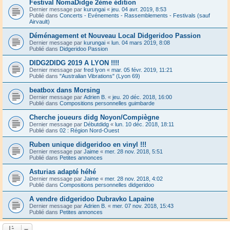
Festival NomaDidge 2ème édition
Dernier message par
kurungai
«
jeu. 04 avr. 2019, 8:53
Publié dans
Concerts - Evénements - Rassemblements - Festivals (sauf
Airvault)
Déménagement et Nouveau Local Didgeridoo Passion
Dernier message par
kurungai
«
lun. 04 mars 2019, 8:08
Publié dans
Didgeridoo Passion
DIDG2DIDG 2019 A LYON !!!!
Dernier message par
fred lyon
«
mar. 05 févr. 2019, 11:21
Publié dans
"Australian Vibrations" (Lyon 69)
beatbox dans Morsing
Dernier message par
Adrien B.
«
jeu. 20 déc. 2018, 16:00
Publié dans
Compositions personnelles guimbarde
Cherche joueurs didg Noyon/Compiègne
Dernier message par
Débutdidg
«
lun. 10 déc. 2018, 18:11
Publié dans
02 : Région Nord-Ouest
Ruben unique didgeridoo en vinyl !!!
Dernier message par
Jaime
«
mer. 28 nov. 2018, 5:51
Publié dans
Petites annonces
Asturias adapté héhé
Dernier message par
Jaime
«
mer. 28 nov. 2018, 4:02
Publié dans
Compositions personnelles didgeridoo
A vendre didgeridoo Dubravko Lapaine
Dernier message par
Adrien B.
«
mer. 07 nov. 2018, 15:43
Publié dans
Petites annonces