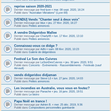
reprise saison 2020-2021
Dernier message par
fred lyon
«
mar. 08 sept. 2020, 16:24
Publié dans
"Australian Vibrations" (Lyon 69)
[VENDU] Vends "Chanter seul à deux voix"
Dernier message par
blux
«
jeu. 27 févr. 2020, 16:27
Publié dans
Petites annonces
A vendre Didgeridoo Mallee
Dernier message par
Charly85
«
lun. 17 févr. 2020, 13:10
Publié dans
Petites annonces
Connaissez-vous ce didge ?
Dernier message par
Adhi
«
sam. 08 févr. 2020, 10:23
Publié dans
Galerie de didgeridoos
Festival Le Son des Cuivres
Dernier message par
LeSonDesCuivres
«
jeu. 30 janv. 2020, 9:51
Publié dans
Concerts - Evénements - Rassemblements - Festivals (sauf
Airvault)
vends didgeridoo didjaman
Dernier message par
Steve Lô
«
lun. 27 janv. 2020, 14:03
Publié dans
Petites annonces
Les incendies en Australie, vous vous en foutez?
Dernier message par
Panache
«
jeu. 16 janv. 2020, 19:51
Publié dans
Le bistro
Papa Noël en trance !
Dernier message par
Adrien B.
«
mer. 25 déc. 2019, 9:36
Publié dans
Compositions personnelles guimbarde