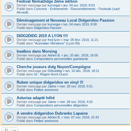
Festival NomaDidge 2ème édition
Dernier message par
kurungai
«
jeu. 04 avr. 2019, 8:53
Publié dans
Concerts - Evénements - Rassemblements - Festivals (sauf
Airvault)
Déménagement et Nouveau Local Didgeridoo Passion
Dernier message par
kurungai
«
lun. 04 mars 2019, 8:08
Publié dans
Didgeridoo Passion
DIDG2DIDG 2019 A LYON !!!!
Dernier message par
fred lyon
«
mar. 05 févr. 2019, 11:21
Publié dans
"Australian Vibrations" (Lyon 69)
beatbox dans Morsing
Dernier message par
Adrien B.
«
jeu. 20 déc. 2018, 16:00
Publié dans
Compositions personnelles guimbarde
Cherche joueurs didg Noyon/Compiègne
Dernier message par
Débutdidg
«
lun. 10 déc. 2018, 18:11
Publié dans
02 : Région Nord-Ouest
Ruben unique didgeridoo en vinyl !!!
Dernier message par
Jaime
«
mer. 28 nov. 2018, 5:51
Publié dans
Petites annonces
Asturias adapté héhé
Dernier message par
Jaime
«
mer. 28 nov. 2018, 4:02
Publié dans
Compositions personnelles didgeridoo
A vendre didgeridoo Dubravko Lapaine
Dernier message par
Adrien B.
«
mer. 07 nov. 2018, 15:43
Publié dans
Petites annonces