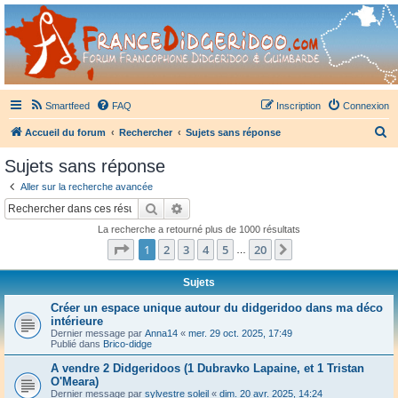
France Didgeridoo
Didgeridoo et Guimbarde sur France Didgeridoo - retrouvez la communauté.
Smartfeed
FAQ
Inscription
Connexion
R
Accueil du forum
Rechercher
Sujets sans réponse
e
Sujets sans réponse
c
Aller sur la recherche avancée
h
Rechercher
Recherche avancée
e
La recherche a retourné plus de 1000 résultats
r
Page
1
sur
20
1
2
3
4
5
20
Suivant
…
c
h
Sujets
e
Créer un espace unique autour du didgeridoo dans ma déco
intérieure
r
Dernier message par
Anna14
«
mer. 29 oct. 2025, 17:49
Publié dans
Brico-didge
A vendre 2 Didgeridoos (1 Dubravko Lapaine, et 1 Tristan
O'Meara)
Dernier message par
sylvestre soleil
«
dim. 20 avr. 2025, 14:24