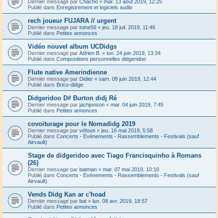
Dernier message par
Chacho
«
mar. 13 août 2019, 12:25
Publié dans
Enregistrement et logiciels audio
rech joueur FUJARA // urgent
Dernier message par
toine56
«
jeu. 18 juil. 2019, 11:46
Publié dans
Petites annonces
Vidéo nouvel album UCDidgs
Dernier message par
Adrien B.
«
lun. 24 juin 2019, 13:34
Publié dans
Compositions personnelles didgeridoo
Flute native Amerindienne
Dernier message par
Didier
«
sam. 08 juin 2019, 12:44
Publié dans
Brico-didge
Didgeridoo D# Burton didj Ré
Dernier message par
jachjonson
«
mar. 04 juin 2019, 7:45
Publié dans
Petites annonces
covoiturage pour le Nomadidg 2019
Dernier message par
véfoun
«
jeu. 16 mai 2019, 5:58
Publié dans
Concerts - Evénements - Rassemblements - Festivals (sauf
Airvault)
Stage de didgeridoo avec Tiago Francisquinho à Romans
(26)
Dernier message par
batman
«
mar. 07 mai 2019, 10:10
Publié dans
Concerts - Evénements - Rassemblements - Festivals (sauf
Airvault)
Vends Didg Kan ar c'hoad
Dernier message par
bat
«
lun. 08 avr. 2019, 18:57
Publié dans
Petites annonces