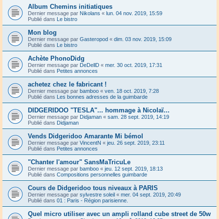
Album Chemins initiatiques
Dernier message par
Nikolans
«
lun. 04 nov. 2019, 15:59
Publié dans
Le bistro
Mon blog
Dernier message par
Gasteropod
«
dim. 03 nov. 2019, 15:09
Publié dans
Le bistro
Achète PhonoDidg
Dernier message par
DeDellD
«
mer. 30 oct. 2019, 17:31
Publié dans
Petites annonces
achetez chez le fabricant !
Dernier message par
bamboo
«
ven. 18 oct. 2019, 7:28
Publié dans
Les bonnes adresses de la guimbarde
DIDGERIDOO "TESLA"... hommage à Nicolaï...
Dernier message par
Didjaman
«
sam. 28 sept. 2019, 14:19
Publié dans
Didjaman
Vends Didgeridoo Amarante Mi bémol
Dernier message par
VincentN
«
jeu. 26 sept. 2019, 23:11
Publié dans
Petites annonces
"Chanter l'amour" SansMaTricuLe
Dernier message par
bamboo
«
jeu. 12 sept. 2019, 18:13
Publié dans
Compositions personnelles guimbarde
Cours de Didgeridoo tous niveaux à PARIS
Dernier message par
sylvestre soleil
«
mer. 04 sept. 2019, 20:49
Publié dans
01 : Paris - Région parisienne.
Quel micro utiliser avec un ampli rolland cube street de 50w