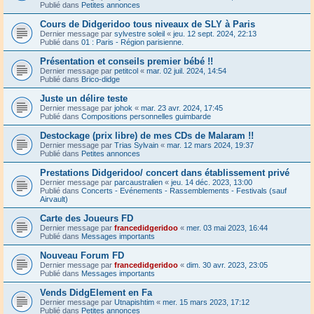
Publié dans
Petites annonces
Cours de Didgeridoo tous niveaux de SLY à Paris
Dernier message par
sylvestre soleil
«
jeu. 12 sept. 2024, 22:13
Publié dans
01 : Paris - Région parisienne.
Présentation et conseils premier bébé !!
Dernier message par
petitcol
«
mar. 02 juil. 2024, 14:54
Publié dans
Brico-didge
Juste un délire teste
Dernier message par
johok
«
mar. 23 avr. 2024, 17:45
Publié dans
Compositions personnelles guimbarde
Destockage (prix libre) de mes CDs de Malaram !!
Dernier message par
Trias Sylvain
«
mar. 12 mars 2024, 19:37
Publié dans
Petites annonces
Prestations Didgeridoo/ concert dans établissement privé
Dernier message par
parcaustralien
«
jeu. 14 déc. 2023, 13:00
Publié dans
Concerts - Evénements - Rassemblements - Festivals (sauf
Airvault)
Carte des Joueurs FD
Dernier message par
francedidgeridoo
«
mer. 03 mai 2023, 16:44
Publié dans
Messages importants
Nouveau Forum FD
Dernier message par
francedidgeridoo
«
dim. 30 avr. 2023, 23:05
Publié dans
Messages importants
Vends DidgElement en Fa
Dernier message par
Utnapishtim
«
mer. 15 mars 2023, 17:12
Publié dans
Petites annonces