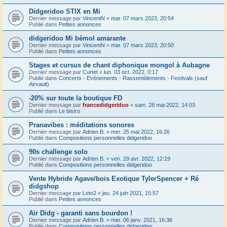
Didgeridoo STIX en Mi
Dernier message par
VincentN
«
mar. 07 mars 2023, 20:54
Publié dans
Petites annonces
didgeridoo Mi bémol amarante
Dernier message par
VincentN
«
mar. 07 mars 2023, 20:50
Publié dans
Petites annonces
Stages et cursus de chant diphonique mongol à Aubagne
Dernier message par
Curtet
«
lun. 03 oct. 2022, 0:17
Publié dans
Concerts - Evénements - Rassemblements - Festivals (sauf
Airvault)
-20% sur toute la boutique FD
Dernier message par
francedidgeridoo
«
sam. 28 mai 2022, 14:03
Publié dans
Le bistro
Pranavibes : méditations sonores
Dernier message par
Adrien B.
«
mer. 25 mai 2022, 16:26
Publié dans
Compositions personnelles didgeridoo
90s challenge solo
Dernier message par
Adrien B.
«
ven. 29 avr. 2022, 12:19
Publié dans
Compositions personnelles didgeridoo
Vente Hybride Agave/bois Exotique TylerSpencer + Ré
didgshop
Dernier message par
Leto2
«
jeu. 24 juin 2021, 15:57
Publié dans
Petites annonces
Air Didg - garanti sans bourdon !
Dernier message par
Adrien B.
«
mer. 06 janv. 2021, 16:36
Publié dans
Compositions personnelles didgeridoo