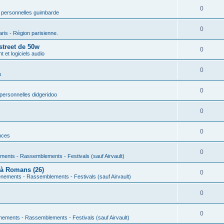
0
 personnelles guimbarde
0
aris - Région parisienne.
street de 50w
0
 et logiciels audio
0
s
0
personnelles didgeridoo
0
0
nces
0
ments - Rassemblements - Festivals (sauf Airvault)
 à Romans (26)
0
nements - Rassemblements - Festivals (sauf Airvault)
0
0
nements - Rassemblements - Festivals (sauf Airvault)