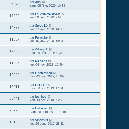
par
Adhi
36043
sam. 08 févr. 2020, 10:23
par
LeSonDesCuivres
17032
jeu. 30 janv. 2020, 9:51
par
Steve Lô
14377
lun. 27 janv. 2020, 14:03
par
Panache
11337
jeu. 16 janv. 2020, 19:51
par
Adrien B.
19405
mer. 25 déc. 2019, 9:36
par
Nikolans
11326
lun. 04 nov. 2019, 15:59
par
Gasteropod
12888
dim. 03 nov. 2019, 15:09
par
DeDellD
12011
mer. 30 oct. 2019, 17:31
par
bamboo
35441
ven. 18 oct. 2019, 7:28
par
Didjaman
20998
sam. 28 sept. 2019, 14:19
par
VincentN
13102
jeu. 26 sept. 2019, 23:11