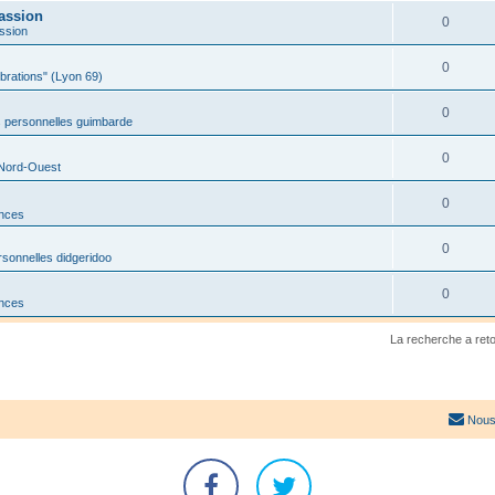
assion
0
ssion
0
ibrations" (Lyon 69)
0
 personnelles guimbarde
0
 Nord-Ouest
0
onces
0
sonnelles didgeridoo
0
onces
La recherche a ret
Nous