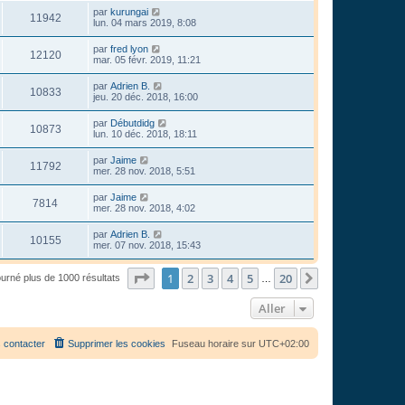
par
kurungai
11942
lun. 04 mars 2019, 8:08
par
fred lyon
12120
mar. 05 févr. 2019, 11:21
par
Adrien B.
10833
jeu. 20 déc. 2018, 16:00
par
Débutdidg
10873
lun. 10 déc. 2018, 18:11
par
Jaime
11792
mer. 28 nov. 2018, 5:51
par
Jaime
7814
mer. 28 nov. 2018, 4:02
par
Adrien B.
10155
mer. 07 nov. 2018, 15:43
Page
1
sur
20
1
2
3
4
5
20
Suivant
ourné plus de 1000 résultats
…
Aller
 contacter
Supprimer les cookies
Fuseau horaire sur
UTC+02:00