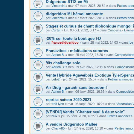
Didgeridoo STIX en Mi
par
VincentN
»
mar. 07 mars 2023, 20:54
» dans
Petites an
didgeridoo Mi bémol amarante
par
VincentN
»
mar. 07 mars 2023, 20:50
» dans
Petites an
Stages et cursus de chant diphonique mongol
par
Curtet
»
lun. 03 oct. 2022, 0:17
» dans
Concerts - Evénem
-20% sur toute la boutique FD
par
francedidgeridoo
»
sam. 28 mai 2022, 14:03
» dans
Le 
Pranavibes : méditations sonores
par
Adrien B.
»
mer. 25 mai 2022, 16:26
» dans
Compositions
90s challenge solo
par
Adrien B.
»
ven. 29 avr. 2022, 12:19
» dans
Compositions
Vente Hybride Agave/bois Exotique TylerSpenc
par
Leto2
»
jeu. 24 juin 2021, 15:57
» dans
Petites annonces
Air Didg - garanti sans bourdon !
par
Adrien B.
»
mer. 06 janv. 2021, 16:36
» dans
Composition
reprise saison 2020-2021
par
fred lyon
»
mar. 08 sept. 2020, 16:24
» dans
"Australian 
[VENDU] Vends "Chanter seul à deux voix"
par
blux
»
jeu. 27 févr. 2020, 16:27
» dans
Petites annonces
A vendre Didgeridoo Mallee
par
Charly85
»
lun. 17 févr. 2020, 13:10
» dans
Petites anno