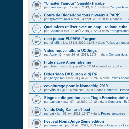
"Chanter l'amour" SansMaTricuLe
par
bamboo
»
jeu. 12 sept. 2019, 18:13
» dans
Compositions
Cours de Didgeridoo tous niveaux à PARIS
par
sylvestre soleil
»
mer. 04 sept. 2019, 20:49
» dans
01 : P
Quel micro utiliser avec un ampli rolland cube 
par
Chacho
»
mar. 13 août 2019, 12:25
» dans
Enregistrement
rech joueur FUJARA // urgent
par
toine56
»
jeu. 18 juil. 2019, 11:46
» dans
Petites annonce
Vidéo nouvel album UCDidgs
par
Adrien B.
»
lun. 24 juin 2019, 13:34
» dans
Compositions 
Flute native Amerindienne
par
Didier
»
sam. 08 juin 2019, 12:44
» dans
Brico-didge
Didgeridoo D# Burton didj Ré
par
jachjonson
»
mar. 04 juin 2019, 7:45
» dans
Petites anno
covoiturage pour le Nomadidg 2019
par
véfoun
»
jeu. 16 mai 2019, 5:58
» dans
Concerts - Evéne
Stage de didgeridoo avec Tiago Francisquinho
par
batman
»
mar. 07 mai 2019, 10:10
» dans
Concerts - Evé
Vends Didg Kan ar c'hoad
par
bat
»
lun. 08 avr. 2019, 18:57
» dans
Petites annonces
Festival NomaDidge 2ème édition
par
kurungai
»
jeu. 04 avr. 2019, 8:53
» dans
Concerts - Evé