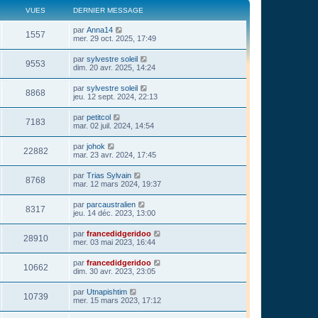
VUES
DERNIER MESSAGE
par
Anna14
1557
mer. 29 oct. 2025, 17:49
par
sylvestre soleil
9553
dim. 20 avr. 2025, 14:24
par
sylvestre soleil
8868
jeu. 12 sept. 2024, 22:13
par
petitcol
7183
mar. 02 juil. 2024, 14:54
par
johok
22882
mar. 23 avr. 2024, 17:45
par
Trias Sylvain
8768
mar. 12 mars 2024, 19:37
par
parcaustralien
8317
jeu. 14 déc. 2023, 13:00
par
francedidgeridoo
28910
mer. 03 mai 2023, 16:44
par
francedidgeridoo
10662
dim. 30 avr. 2023, 23:05
par
Utnapishtim
10739
mer. 15 mars 2023, 17:12