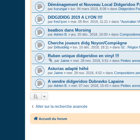
Déménagement et Nouveau Local Didgeridoo P
par
kurungai
»
lun. 04 mars 2019, 8:08
» dans
Didgeridoo Pa
DIDG2DIDG 2019 A LYON !!!!
par
fred lyon
»
mar. 05 févr. 2019, 11:21
» dans
"Australian V
beatbox dans Morsing
par
Adrien B.
»
jeu. 20 déc. 2018, 16:00
» dans
Compositions
Cherche joueurs didg Noyon/Compiègne
par
Débutdidg
»
lun. 10 déc. 2018, 18:11
» dans
02 : Région
Ruben unique didgeridoo en vinyl !!!
par
Jaime
»
mer. 28 nov. 2018, 5:51
» dans
Petites ann
Asturias adapté héhé
par
Jaime
»
mer. 28 nov. 2018, 4:02
» dans
Compositions per
A vendre didgeridoo Dubravko Lapaine
par
Adrien B.
»
mer. 07 nov. 2018, 15:43
» dans
Petites ann
Aller sur la recherche avancée
Accueil du forum