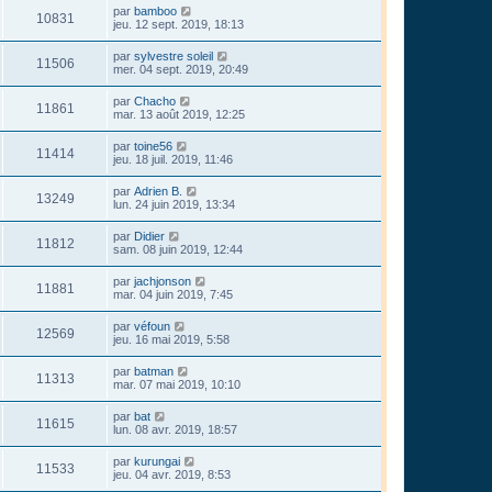
par
bamboo
10831
jeu. 12 sept. 2019, 18:13
par
sylvestre soleil
11506
mer. 04 sept. 2019, 20:49
par
Chacho
11861
mar. 13 août 2019, 12:25
par
toine56
11414
jeu. 18 juil. 2019, 11:46
par
Adrien B.
13249
lun. 24 juin 2019, 13:34
par
Didier
11812
sam. 08 juin 2019, 12:44
par
jachjonson
11881
mar. 04 juin 2019, 7:45
par
véfoun
12569
jeu. 16 mai 2019, 5:58
par
batman
11313
mar. 07 mai 2019, 10:10
par
bat
11615
lun. 08 avr. 2019, 18:57
par
kurungai
11533
jeu. 04 avr. 2019, 8:53