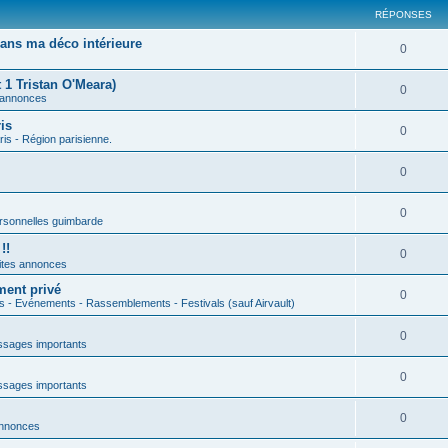
RÉPONSES
ans ma déco intérieure
0
 1 Tristan O'Meara)
0
 annonces
is
0
ris - Région parisienne.
0
0
rsonnelles guimbarde
!!
0
ites annonces
ment privé
0
s - Evénements - Rassemblements - Festivals (sauf Airvault)
0
sages importants
0
sages importants
0
annonces