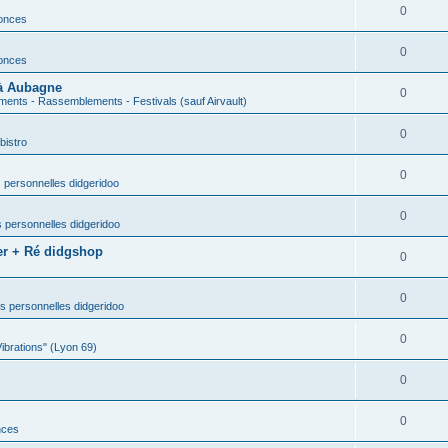
0
nonces
0
nonces
 à Aubagne
0
ents - Rassemblements - Festivals (sauf Airvault)
0
bistro
0
 personnelles didgeridoo
0
 personnelles didgeridoo
er + Ré didgshop
0
0
s personnelles didgeridoo
0
Vibrations" (Lyon 69)
0
0
nces