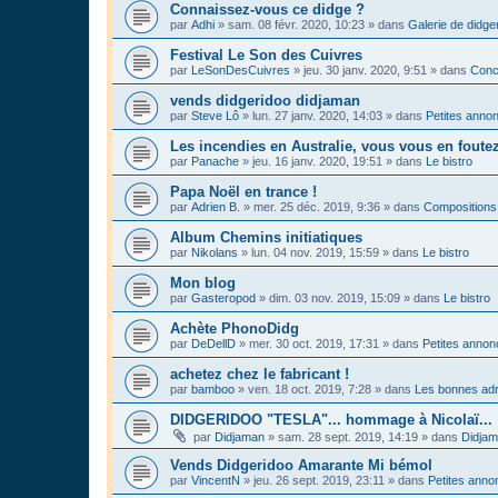
Connaissez-vous ce didge ?
par
Adhi
»
sam. 08 févr. 2020, 10:23
» dans
Galerie de didge
Festival Le Son des Cuivres
par
LeSonDesCuivres
»
jeu. 30 janv. 2020, 9:51
» dans
Conc
vends didgeridoo didjaman
par
Steve Lô
»
lun. 27 janv. 2020, 14:03
» dans
Petites anno
Les incendies en Australie, vous vous en foute
par
Panache
»
jeu. 16 janv. 2020, 19:51
» dans
Le bistro
Papa Noël en trance !
par
Adrien B.
»
mer. 25 déc. 2019, 9:36
» dans
Compositions
Album Chemins initiatiques
par
Nikolans
»
lun. 04 nov. 2019, 15:59
» dans
Le bistro
Mon blog
par
Gasteropod
»
dim. 03 nov. 2019, 15:09
» dans
Le bistro
Achète PhonoDidg
par
DeDellD
»
mer. 30 oct. 2019, 17:31
» dans
Petites anno
achetez chez le fabricant !
par
bamboo
»
ven. 18 oct. 2019, 7:28
» dans
Les bonnes adr
DIDGERIDOO "TESLA"... hommage à Nicolaï...
par
Didjaman
»
sam. 28 sept. 2019, 14:19
» dans
Didja
Vends Didgeridoo Amarante Mi bémol
par
VincentN
»
jeu. 26 sept. 2019, 23:11
» dans
Petites anno