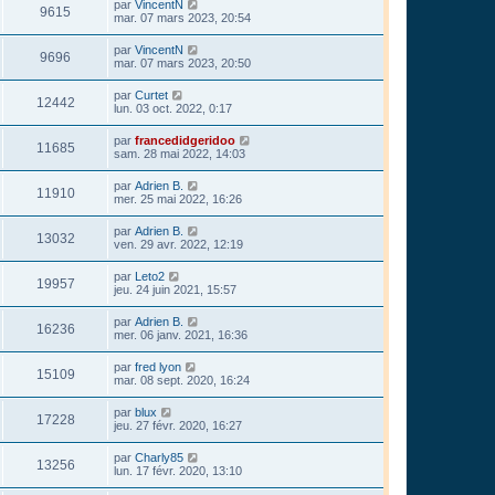
par
VincentN
9615
mar. 07 mars 2023, 20:54
par
VincentN
9696
mar. 07 mars 2023, 20:50
par
Curtet
12442
lun. 03 oct. 2022, 0:17
par
francedidgeridoo
11685
sam. 28 mai 2022, 14:03
par
Adrien B.
11910
mer. 25 mai 2022, 16:26
par
Adrien B.
13032
ven. 29 avr. 2022, 12:19
par
Leto2
19957
jeu. 24 juin 2021, 15:57
par
Adrien B.
16236
mer. 06 janv. 2021, 16:36
par
fred lyon
15109
mar. 08 sept. 2020, 16:24
par
blux
17228
jeu. 27 févr. 2020, 16:27
par
Charly85
13256
lun. 17 févr. 2020, 13:10