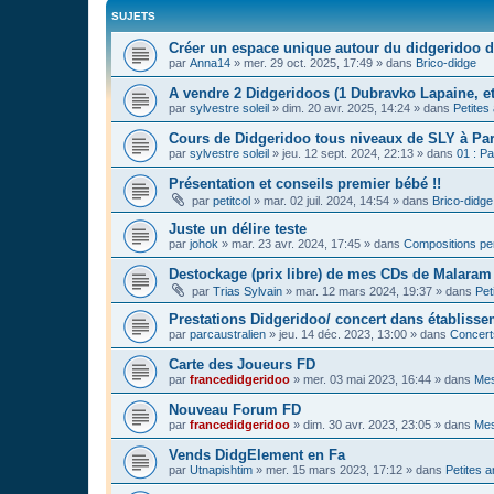
SUJETS
Créer un espace unique autour du didgeridoo d
par
Anna14
»
mer. 29 oct. 2025, 17:49
» dans
Brico-didge
A vendre 2 Didgeridoos (1 Dubravko Lapaine, et
par
sylvestre soleil
»
dim. 20 avr. 2025, 14:24
» dans
Petites
Cours de Didgeridoo tous niveaux de SLY à Par
par
sylvestre soleil
»
jeu. 12 sept. 2024, 22:13
» dans
01 : Pa
Présentation et conseils premier bébé !!
par
petitcol
»
mar. 02 juil. 2024, 14:54
» dans
Brico-didge
Juste un délire teste
par
johok
»
mar. 23 avr. 2024, 17:45
» dans
Compositions pe
Destockage (prix libre) de mes CDs de Malaram 
par
Trias Sylvain
»
mar. 12 mars 2024, 19:37
» dans
Pet
Prestations Didgeridoo/ concert dans établisse
par
parcaustralien
»
jeu. 14 déc. 2023, 13:00
» dans
Concert
Carte des Joueurs FD
par
francedidgeridoo
»
mer. 03 mai 2023, 16:44
» dans
Mes
Nouveau Forum FD
par
francedidgeridoo
»
dim. 30 avr. 2023, 23:05
» dans
Mes
Vends DidgElement en Fa
par
Utnapishtim
»
mer. 15 mars 2023, 17:12
» dans
Petites 