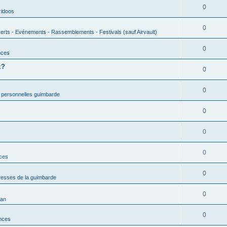
0
ridoos
0
erts - Evénements - Rassemblements - Festivals (sauf Airvault)
0
nces
z?
0
0
 personnelles guimbarde
0
0
0
nces
0
esses de la guimbarde
0
man
0
nces