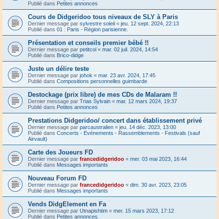
Publié dans
Petites annonces
Cours de Didgeridoo tous niveaux de SLY à Paris
Dernier message par
sylvestre soleil
«
jeu. 12 sept. 2024, 22:13
Publié dans
01 : Paris - Région parisienne.
Présentation et conseils premier bébé !!
Dernier message par
petitcol
«
mar. 02 juil. 2024, 14:54
Publié dans
Brico-didge
Juste un délire teste
Dernier message par
johok
«
mar. 23 avr. 2024, 17:45
Publié dans
Compositions personnelles guimbarde
Destockage (prix libre) de mes CDs de Malaram !!
Dernier message par
Trias Sylvain
«
mar. 12 mars 2024, 19:37
Publié dans
Petites annonces
Prestations Didgeridoo/ concert dans établissement privé
Dernier message par
parcaustralien
«
jeu. 14 déc. 2023, 13:00
Publié dans
Concerts - Evénements - Rassemblements - Festivals (sauf
Airvault)
Carte des Joueurs FD
Dernier message par
francedidgeridoo
«
mer. 03 mai 2023, 16:44
Publié dans
Messages importants
Nouveau Forum FD
Dernier message par
francedidgeridoo
«
dim. 30 avr. 2023, 23:05
Publié dans
Messages importants
Vends DidgElement en Fa
Dernier message par
Utnapishtim
«
mer. 15 mars 2023, 17:12
Publié dans
Petites annonces