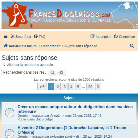
France Didgeridoo
Didgeridoo et Guimbarde sur France Didgeridoo - retrouvez la communauté.
Smartfeed
FAQ
Inscription
Connexion
R
Accueil du forum
Rechercher
Sujets sans réponse
e
Sujets sans réponse
c
Aller sur la recherche avancée
h
Rechercher
Recherche avancée
e
La recherche a retourné plus de 1000 résultats
r
Page
1
sur
20
1
2
3
4
5
20
Suivant
…
c
h
Sujets
e
Créer un espace unique autour du didgeridoo dans ma déco
intérieure
r
Dernier message par
Anna14
«
mer. 29 oct. 2025, 17:49
Publié dans
Brico-didge
A vendre 2 Didgeridoos (1 Dubravko Lapaine, et 1 Tristan
O'Meara)
Dernier message par
sylvestre soleil
«
dim. 20 avr. 2025, 14:24