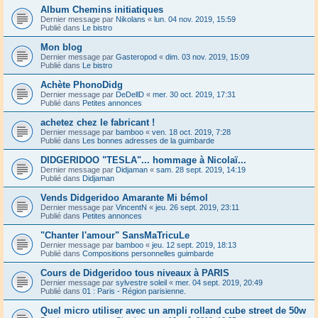
Album Chemins initiatiques
Dernier message par
Nikolans
«
lun. 04 nov. 2019, 15:59
Publié dans
Le bistro
Mon blog
Dernier message par
Gasteropod
«
dim. 03 nov. 2019, 15:09
Publié dans
Le bistro
Achète PhonoDidg
Dernier message par
DeDellD
«
mer. 30 oct. 2019, 17:31
Publié dans
Petites annonces
achetez chez le fabricant !
Dernier message par
bamboo
«
ven. 18 oct. 2019, 7:28
Publié dans
Les bonnes adresses de la guimbarde
DIDGERIDOO "TESLA"... hommage à Nicolaï...
Dernier message par
Didjaman
«
sam. 28 sept. 2019, 14:19
Publié dans
Didjaman
Vends Didgeridoo Amarante Mi bémol
Dernier message par
VincentN
«
jeu. 26 sept. 2019, 23:11
Publié dans
Petites annonces
"Chanter l'amour" SansMaTricuLe
Dernier message par
bamboo
«
jeu. 12 sept. 2019, 18:13
Publié dans
Compositions personnelles guimbarde
Cours de Didgeridoo tous niveaux à PARIS
Dernier message par
sylvestre soleil
«
mer. 04 sept. 2019, 20:49
Publié dans
01 : Paris - Région parisienne.
Quel micro utiliser avec un ampli rolland cube street de 50w