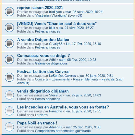
reprise saison 2020-2021
Dernier message par
fred lyon
«
mar. 08 sept. 2020, 16:24
Publié dans
"Australian Vibrations" (Lyon 69)
[VENDU] Vends "Chanter seul à deux voix"
Dernier message par
blux
«
jeu. 27 févr. 2020, 16:27
Publié dans
Petites annonces
A vendre Didgeridoo Mallee
Dernier message par
Charly85
«
lun. 17 févr. 2020, 13:10
Publié dans
Petites annonces
Connaissez-vous ce didge ?
Dernier message par
Adhi
«
sam. 08 févr. 2020, 10:23
Publié dans
Galerie de didgeridoos
Festival Le Son des Cuivres
Dernier message par
LeSonDesCuivres
«
jeu. 30 janv. 2020, 9:51
Publié dans
Concerts - Evénements - Rassemblements - Festivals (sauf
Airvault)
vends didgeridoo didjaman
Dernier message par
Steve Lô
«
lun. 27 janv. 2020, 14:03
Publié dans
Petites annonces
Les incendies en Australie, vous vous en foutez?
Dernier message par
Panache
«
jeu. 16 janv. 2020, 19:51
Publié dans
Le bistro
Papa Noël en trance !
Dernier message par
Adrien B.
«
mer. 25 déc. 2019, 9:36
Publié dans
Compositions personnelles guimbarde