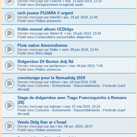
Dernier message par
Chacho
«
mar. 13 août 2019, 12:25
Publié dans
Enregistrement et logiciels audio
rech joueur FUJARA // urgent
Dernier message par
toine56
«
jeu. 18 juil. 2019, 11:46
Publié dans
Petites annonces
Vidéo nouvel album UCDidgs
Dernier message par
Adrien B.
«
lun. 24 juin 2019, 13:34
Publié dans
Compositions personnelles didgeridoo
Flute native Amerindienne
Dernier message par
Didier
«
sam. 08 juin 2019, 12:44
Publié dans
Brico-didge
Didgeridoo D# Burton didj Ré
Dernier message par
jachjonson
«
mar. 04 juin 2019, 7:45
Publié dans
Petites annonces
covoiturage pour le Nomadidg 2019
Dernier message par
véfoun
«
jeu. 16 mai 2019, 5:58
Publié dans
Concerts - Evénements - Rassemblements - Festivals (sauf
Airvault)
Stage de didgeridoo avec Tiago Francisquinho à Romans
(26)
Dernier message par
batman
«
mar. 07 mai 2019, 10:10
Publié dans
Concerts - Evénements - Rassemblements - Festivals (sauf
Airvault)
Vends Didg Kan ar c'hoad
Dernier message par
bat
«
lun. 08 avr. 2019, 18:57
Publié dans
Petites annonces