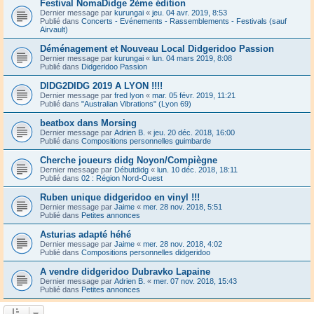
Festival NomaDidge 2ème édition
Dernier message par
kurungai
«
jeu. 04 avr. 2019, 8:53
Publié dans
Concerts - Evénements - Rassemblements - Festivals (sauf
Airvault)
Déménagement et Nouveau Local Didgeridoo Passion
Dernier message par
kurungai
«
lun. 04 mars 2019, 8:08
Publié dans
Didgeridoo Passion
DIDG2DIDG 2019 A LYON !!!!
Dernier message par
fred lyon
«
mar. 05 févr. 2019, 11:21
Publié dans
"Australian Vibrations" (Lyon 69)
beatbox dans Morsing
Dernier message par
Adrien B.
«
jeu. 20 déc. 2018, 16:00
Publié dans
Compositions personnelles guimbarde
Cherche joueurs didg Noyon/Compiègne
Dernier message par
Débutdidg
«
lun. 10 déc. 2018, 18:11
Publié dans
02 : Région Nord-Ouest
Ruben unique didgeridoo en vinyl !!!
Dernier message par
Jaime
«
mer. 28 nov. 2018, 5:51
Publié dans
Petites annonces
Asturias adapté héhé
Dernier message par
Jaime
«
mer. 28 nov. 2018, 4:02
Publié dans
Compositions personnelles didgeridoo
A vendre didgeridoo Dubravko Lapaine
Dernier message par
Adrien B.
«
mer. 07 nov. 2018, 15:43
Publié dans
Petites annonces