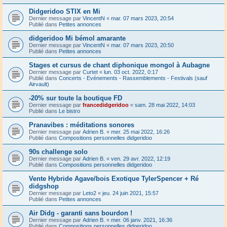
Didgeridoo STIX en Mi
Dernier message par
VincentN
«
mar. 07 mars 2023, 20:54
Publié dans
Petites annonces
didgeridoo Mi bémol amarante
Dernier message par
VincentN
«
mar. 07 mars 2023, 20:50
Publié dans
Petites annonces
Stages et cursus de chant diphonique mongol à Aubagne
Dernier message par
Curtet
«
lun. 03 oct. 2022, 0:17
Publié dans
Concerts - Evénements - Rassemblements - Festivals (sauf
Airvault)
-20% sur toute la boutique FD
Dernier message par
francedidgeridoo
«
sam. 28 mai 2022, 14:03
Publié dans
Le bistro
Pranavibes : méditations sonores
Dernier message par
Adrien B.
«
mer. 25 mai 2022, 16:26
Publié dans
Compositions personnelles didgeridoo
90s challenge solo
Dernier message par
Adrien B.
«
ven. 29 avr. 2022, 12:19
Publié dans
Compositions personnelles didgeridoo
Vente Hybride Agave/bois Exotique TylerSpencer + Ré
didgshop
Dernier message par
Leto2
«
jeu. 24 juin 2021, 15:57
Publié dans
Petites annonces
Air Didg - garanti sans bourdon !
Dernier message par
Adrien B.
«
mer. 06 janv. 2021, 16:36
Publié dans
Compositions personnelles didgeridoo