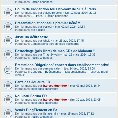
Publié dans
Petites annonces
Cours de Didgeridoo tous niveaux de SLY à Paris
Dernier message par
sylvestre soleil
«
jeu. 12 sept. 2024, 22:13
Publié dans
01 : Paris - Région parisienne.
Présentation et conseils premier bébé !!
Dernier message par
petitcol
«
mar. 02 juil. 2024, 14:54
Publié dans
Brico-didge
Juste un délire teste
Dernier message par
johok
«
mar. 23 avr. 2024, 17:45
Publié dans
Compositions personnelles guimbarde
Destockage (prix libre) de mes CDs de Malaram !!
Dernier message par
Trias Sylvain
«
mar. 12 mars 2024, 19:37
Publié dans
Petites annonces
Prestations Didgeridoo/ concert dans établissement privé
Dernier message par
parcaustralien
«
jeu. 14 déc. 2023, 13:00
Publié dans
Concerts - Evénements - Rassemblements - Festivals (sauf
Airvault)
Carte des Joueurs FD
Dernier message par
francedidgeridoo
«
mer. 03 mai 2023, 16:44
Publié dans
Messages importants
Nouveau Forum FD
Dernier message par
francedidgeridoo
«
dim. 30 avr. 2023, 23:05
Publié dans
Messages importants
Vends DidgElement en Fa
Dernier message par
Utnapishtim
«
mer. 15 mars 2023, 17:12
Publié dans
Petites annonces