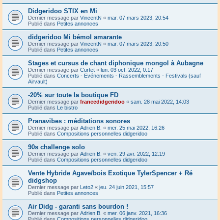
Didgeridoo STIX en Mi
Dernier message par
VincentN
«
mar. 07 mars 2023, 20:54
Publié dans
Petites annonces
didgeridoo Mi bémol amarante
Dernier message par
VincentN
«
mar. 07 mars 2023, 20:50
Publié dans
Petites annonces
Stages et cursus de chant diphonique mongol à Aubagne
Dernier message par
Curtet
«
lun. 03 oct. 2022, 0:17
Publié dans
Concerts - Evénements - Rassemblements - Festivals (sauf
Airvault)
-20% sur toute la boutique FD
Dernier message par
francedidgeridoo
«
sam. 28 mai 2022, 14:03
Publié dans
Le bistro
Pranavibes : méditations sonores
Dernier message par
Adrien B.
«
mer. 25 mai 2022, 16:26
Publié dans
Compositions personnelles didgeridoo
90s challenge solo
Dernier message par
Adrien B.
«
ven. 29 avr. 2022, 12:19
Publié dans
Compositions personnelles didgeridoo
Vente Hybride Agave/bois Exotique TylerSpencer + Ré
didgshop
Dernier message par
Leto2
«
jeu. 24 juin 2021, 15:57
Publié dans
Petites annonces
Air Didg - garanti sans bourdon !
Dernier message par
Adrien B.
«
mer. 06 janv. 2021, 16:36
Publié dans
Compositions personnelles didgeridoo