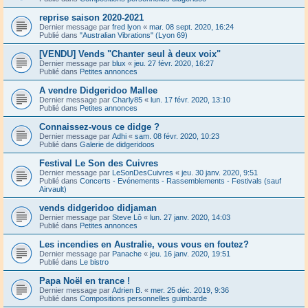
reprise saison 2020-2021
Dernier message par
fred lyon
«
mar. 08 sept. 2020, 16:24
Publié dans
"Australian Vibrations" (Lyon 69)
[VENDU] Vends "Chanter seul à deux voix"
Dernier message par
blux
«
jeu. 27 févr. 2020, 16:27
Publié dans
Petites annonces
A vendre Didgeridoo Mallee
Dernier message par
Charly85
«
lun. 17 févr. 2020, 13:10
Publié dans
Petites annonces
Connaissez-vous ce didge ?
Dernier message par
Adhi
«
sam. 08 févr. 2020, 10:23
Publié dans
Galerie de didgeridoos
Festival Le Son des Cuivres
Dernier message par
LeSonDesCuivres
«
jeu. 30 janv. 2020, 9:51
Publié dans
Concerts - Evénements - Rassemblements - Festivals (sauf
Airvault)
vends didgeridoo didjaman
Dernier message par
Steve Lô
«
lun. 27 janv. 2020, 14:03
Publié dans
Petites annonces
Les incendies en Australie, vous vous en foutez?
Dernier message par
Panache
«
jeu. 16 janv. 2020, 19:51
Publié dans
Le bistro
Papa Noël en trance !
Dernier message par
Adrien B.
«
mer. 25 déc. 2019, 9:36
Publié dans
Compositions personnelles guimbarde