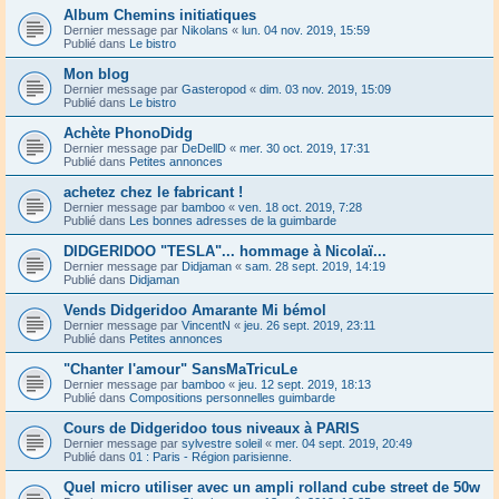
Album Chemins initiatiques
Dernier message par
Nikolans
«
lun. 04 nov. 2019, 15:59
Publié dans
Le bistro
Mon blog
Dernier message par
Gasteropod
«
dim. 03 nov. 2019, 15:09
Publié dans
Le bistro
Achète PhonoDidg
Dernier message par
DeDellD
«
mer. 30 oct. 2019, 17:31
Publié dans
Petites annonces
achetez chez le fabricant !
Dernier message par
bamboo
«
ven. 18 oct. 2019, 7:28
Publié dans
Les bonnes adresses de la guimbarde
DIDGERIDOO "TESLA"... hommage à Nicolaï...
Dernier message par
Didjaman
«
sam. 28 sept. 2019, 14:19
Publié dans
Didjaman
Vends Didgeridoo Amarante Mi bémol
Dernier message par
VincentN
«
jeu. 26 sept. 2019, 23:11
Publié dans
Petites annonces
"Chanter l'amour" SansMaTricuLe
Dernier message par
bamboo
«
jeu. 12 sept. 2019, 18:13
Publié dans
Compositions personnelles guimbarde
Cours de Didgeridoo tous niveaux à PARIS
Dernier message par
sylvestre soleil
«
mer. 04 sept. 2019, 20:49
Publié dans
01 : Paris - Région parisienne.
Quel micro utiliser avec un ampli rolland cube street de 50w