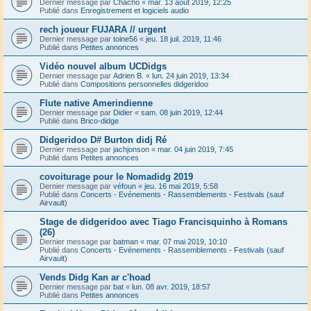
Dernier message par
Chacho
«
mar. 13 août 2019, 12:25
Publié dans
Enregistrement et logiciels audio
rech joueur FUJARA // urgent
Dernier message par
toine56
«
jeu. 18 juil. 2019, 11:46
Publié dans
Petites annonces
Vidéo nouvel album UCDidgs
Dernier message par
Adrien B.
«
lun. 24 juin 2019, 13:34
Publié dans
Compositions personnelles didgeridoo
Flute native Amerindienne
Dernier message par
Didier
«
sam. 08 juin 2019, 12:44
Publié dans
Brico-didge
Didgeridoo D# Burton didj Ré
Dernier message par
jachjonson
«
mar. 04 juin 2019, 7:45
Publié dans
Petites annonces
covoiturage pour le Nomadidg 2019
Dernier message par
véfoun
«
jeu. 16 mai 2019, 5:58
Publié dans
Concerts - Evénements - Rassemblements - Festivals (sauf
Airvault)
Stage de didgeridoo avec Tiago Francisquinho à Romans
(26)
Dernier message par
batman
«
mar. 07 mai 2019, 10:10
Publié dans
Concerts - Evénements - Rassemblements - Festivals (sauf
Airvault)
Vends Didg Kan ar c'hoad
Dernier message par
bat
«
lun. 08 avr. 2019, 18:57
Publié dans
Petites annonces