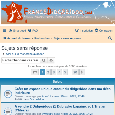
France Didgeridoo
Didgeridoo et Guimbarde sur France Didgeridoo - retrouvez la communauté.
Smartfeed
FAQ
Inscription
Connexion
R
Accueil du forum
Rechercher
Sujets sans réponse
e
Sujets sans réponse
c
Aller sur la recherche avancée
h
Rechercher
Recherche avancée
e
La recherche a retourné plus de 1000 résultats
r
Page
1
sur
20
1
2
3
4
5
20
Suivant
…
c
h
Sujets
e
Créer un espace unique autour du didgeridoo dans ma déco
intérieure
r
Dernier message par
Anna14
«
mer. 29 oct. 2025, 17:49
Publié dans
Brico-didge
A vendre 2 Didgeridoos (1 Dubravko Lapaine, et 1 Tristan
O'Meara)
Dernier message par
sylvestre soleil
«
dim. 20 avr. 2025, 14:24