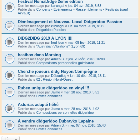
Festival NomaDidge 2ème édition
Dernier message par
kurungai
«
jeu. 04 avr. 2019, 8:53
Publié dans
Concerts - Evénements - Rassemblements - Festivals (sauf
Airvault)
Déménagement et Nouveau Local Didgeridoo Passion
Dernier message par
kurungai
«
lun. 04 mars 2019, 8:08
Publié dans
Didgeridoo Passion
DIDG2DIDG 2019 A LYON !!!!
Dernier message par
fred lyon
«
mar. 05 févr. 2019, 11:21
Publié dans
"Australian Vibrations" (Lyon 69)
beatbox dans Morsing
Dernier message par
Adrien B.
«
jeu. 20 déc. 2018, 16:00
Publié dans
Compositions personnelles guimbarde
Cherche joueurs didg Noyon/Compiègne
Dernier message par
Débutdidg
«
lun. 10 déc. 2018, 18:11
Publié dans
02 : Région Nord-Ouest
Ruben unique didgeridoo en vinyl !!!
Dernier message par
Jaime
«
mer. 28 nov. 2018, 5:51
Publié dans
Petites annonces
Asturias adapté héhé
Dernier message par
Jaime
«
mer. 28 nov. 2018, 4:02
Publié dans
Compositions personnelles didgeridoo
A vendre didgeridoo Dubravko Lapaine
Dernier message par
Adrien B.
«
mer. 07 nov. 2018, 15:43
Publié dans
Petites annonces