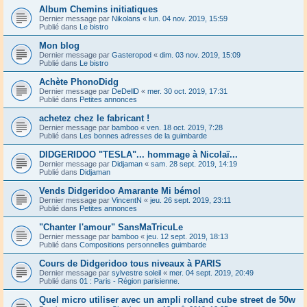
Album Chemins initiatiques
Dernier message par
Nikolans
«
lun. 04 nov. 2019, 15:59
Publié dans
Le bistro
Mon blog
Dernier message par
Gasteropod
«
dim. 03 nov. 2019, 15:09
Publié dans
Le bistro
Achète PhonoDidg
Dernier message par
DeDellD
«
mer. 30 oct. 2019, 17:31
Publié dans
Petites annonces
achetez chez le fabricant !
Dernier message par
bamboo
«
ven. 18 oct. 2019, 7:28
Publié dans
Les bonnes adresses de la guimbarde
DIDGERIDOO "TESLA"... hommage à Nicolaï...
Dernier message par
Didjaman
«
sam. 28 sept. 2019, 14:19
Publié dans
Didjaman
Vends Didgeridoo Amarante Mi bémol
Dernier message par
VincentN
«
jeu. 26 sept. 2019, 23:11
Publié dans
Petites annonces
"Chanter l'amour" SansMaTricuLe
Dernier message par
bamboo
«
jeu. 12 sept. 2019, 18:13
Publié dans
Compositions personnelles guimbarde
Cours de Didgeridoo tous niveaux à PARIS
Dernier message par
sylvestre soleil
«
mer. 04 sept. 2019, 20:49
Publié dans
01 : Paris - Région parisienne.
Quel micro utiliser avec un ampli rolland cube street de 50w