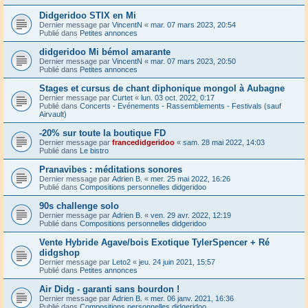
Didgeridoo STIX en Mi
Dernier message par
VincentN
«
mar. 07 mars 2023, 20:54
Publié dans
Petites annonces
didgeridoo Mi bémol amarante
Dernier message par
VincentN
«
mar. 07 mars 2023, 20:50
Publié dans
Petites annonces
Stages et cursus de chant diphonique mongol à Aubagne
Dernier message par
Curtet
«
lun. 03 oct. 2022, 0:17
Publié dans
Concerts - Evénements - Rassemblements - Festivals (sauf
Airvault)
-20% sur toute la boutique FD
Dernier message par
francedidgeridoo
«
sam. 28 mai 2022, 14:03
Publié dans
Le bistro
Pranavibes : méditations sonores
Dernier message par
Adrien B.
«
mer. 25 mai 2022, 16:26
Publié dans
Compositions personnelles didgeridoo
90s challenge solo
Dernier message par
Adrien B.
«
ven. 29 avr. 2022, 12:19
Publié dans
Compositions personnelles didgeridoo
Vente Hybride Agave/bois Exotique TylerSpencer + Ré
didgshop
Dernier message par
Leto2
«
jeu. 24 juin 2021, 15:57
Publié dans
Petites annonces
Air Didg - garanti sans bourdon !
Dernier message par
Adrien B.
«
mer. 06 janv. 2021, 16:36
Publié dans
Compositions personnelles didgeridoo