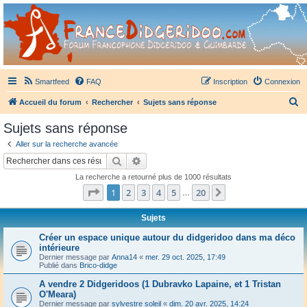
France Didgeridoo
Didgeridoo et Guimbarde sur France Didgeridoo - retrouvez la communauté.
Smartfeed
FAQ
Inscription
Connexion
R
Accueil du forum
Rechercher
Sujets sans réponse
e
Sujets sans réponse
c
Aller sur la recherche avancée
h
Rechercher
Recherche avancée
e
La recherche a retourné plus de 1000 résultats
r
Page
1
sur
20
1
2
3
4
5
20
Suivant
…
c
h
Sujets
e
Créer un espace unique autour du didgeridoo dans ma déco
intérieure
r
Dernier message par
Anna14
«
mer. 29 oct. 2025, 17:49
Publié dans
Brico-didge
A vendre 2 Didgeridoos (1 Dubravko Lapaine, et 1 Tristan
O'Meara)
Dernier message par
sylvestre soleil
«
dim. 20 avr. 2025, 14:24