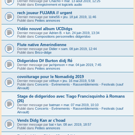
Dernier message par
Chacho
«
mar. 13 août 2019, 12:25
Publié dans
Enregistrement et logiciels audio
rech joueur FUJARA // urgent
Dernier message par
toine56
«
jeu. 18 juil. 2019, 11:46
Publié dans
Petites annonces
Vidéo nouvel album UCDidgs
Dernier message par
Adrien B.
«
lun. 24 juin 2019, 13:34
Publié dans
Compositions personnelles didgeridoo
Flute native Amerindienne
Dernier message par
Didier
«
sam. 08 juin 2019, 12:44
Publié dans
Brico-didge
Didgeridoo D# Burton didj Ré
Dernier message par
jachjonson
«
mar. 04 juin 2019, 7:45
Publié dans
Petites annonces
covoiturage pour le Nomadidg 2019
Dernier message par
véfoun
«
jeu. 16 mai 2019, 5:58
Publié dans
Concerts - Evénements - Rassemblements - Festivals (sauf
Airvault)
Stage de didgeridoo avec Tiago Francisquinho à Romans
(26)
Dernier message par
batman
«
mar. 07 mai 2019, 10:10
Publié dans
Concerts - Evénements - Rassemblements - Festivals (sauf
Airvault)
Vends Didg Kan ar c'hoad
Dernier message par
bat
«
lun. 08 avr. 2019, 18:57
Publié dans
Petites annonces