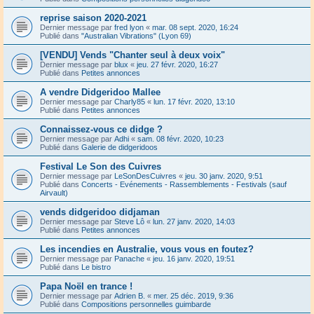
reprise saison 2020-2021
Dernier message par
fred lyon
«
mar. 08 sept. 2020, 16:24
Publié dans
"Australian Vibrations" (Lyon 69)
[VENDU] Vends "Chanter seul à deux voix"
Dernier message par
blux
«
jeu. 27 févr. 2020, 16:27
Publié dans
Petites annonces
A vendre Didgeridoo Mallee
Dernier message par
Charly85
«
lun. 17 févr. 2020, 13:10
Publié dans
Petites annonces
Connaissez-vous ce didge ?
Dernier message par
Adhi
«
sam. 08 févr. 2020, 10:23
Publié dans
Galerie de didgeridoos
Festival Le Son des Cuivres
Dernier message par
LeSonDesCuivres
«
jeu. 30 janv. 2020, 9:51
Publié dans
Concerts - Evénements - Rassemblements - Festivals (sauf
Airvault)
vends didgeridoo didjaman
Dernier message par
Steve Lô
«
lun. 27 janv. 2020, 14:03
Publié dans
Petites annonces
Les incendies en Australie, vous vous en foutez?
Dernier message par
Panache
«
jeu. 16 janv. 2020, 19:51
Publié dans
Le bistro
Papa Noël en trance !
Dernier message par
Adrien B.
«
mer. 25 déc. 2019, 9:36
Publié dans
Compositions personnelles guimbarde