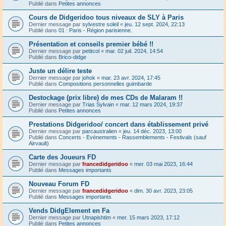
Publié dans
Petites annonces
Cours de Didgeridoo tous niveaux de SLY à Paris
Dernier message par
sylvestre soleil
«
jeu. 12 sept. 2024, 22:13
Publié dans
01 : Paris - Région parisienne.
Présentation et conseils premier bébé !!
Dernier message par
petitcol
«
mar. 02 juil. 2024, 14:54
Publié dans
Brico-didge
Juste un délire teste
Dernier message par
johok
«
mar. 23 avr. 2024, 17:45
Publié dans
Compositions personnelles guimbarde
Destockage (prix libre) de mes CDs de Malaram !!
Dernier message par
Trias Sylvain
«
mar. 12 mars 2024, 19:37
Publié dans
Petites annonces
Prestations Didgeridoo/ concert dans établissement privé
Dernier message par
parcaustralien
«
jeu. 14 déc. 2023, 13:00
Publié dans
Concerts - Evénements - Rassemblements - Festivals (sauf
Airvault)
Carte des Joueurs FD
Dernier message par
francedidgeridoo
«
mer. 03 mai 2023, 16:44
Publié dans
Messages importants
Nouveau Forum FD
Dernier message par
francedidgeridoo
«
dim. 30 avr. 2023, 23:05
Publié dans
Messages importants
Vends DidgElement en Fa
Dernier message par
Utnapishtim
«
mer. 15 mars 2023, 17:12
Publié dans
Petites annonces