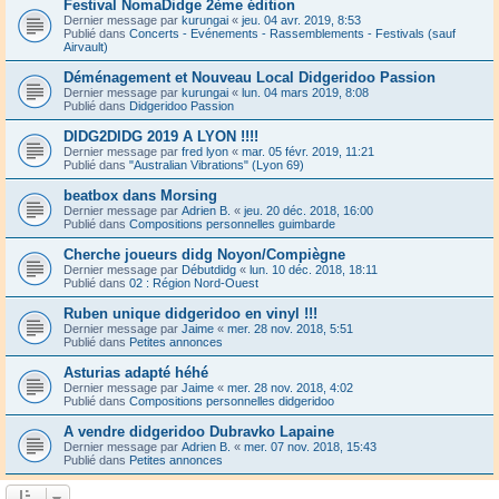
Festival NomaDidge 2ème édition
Dernier message par
kurungai
«
jeu. 04 avr. 2019, 8:53
Publié dans
Concerts - Evénements - Rassemblements - Festivals (sauf
Airvault)
Déménagement et Nouveau Local Didgeridoo Passion
Dernier message par
kurungai
«
lun. 04 mars 2019, 8:08
Publié dans
Didgeridoo Passion
DIDG2DIDG 2019 A LYON !!!!
Dernier message par
fred lyon
«
mar. 05 févr. 2019, 11:21
Publié dans
"Australian Vibrations" (Lyon 69)
beatbox dans Morsing
Dernier message par
Adrien B.
«
jeu. 20 déc. 2018, 16:00
Publié dans
Compositions personnelles guimbarde
Cherche joueurs didg Noyon/Compiègne
Dernier message par
Débutdidg
«
lun. 10 déc. 2018, 18:11
Publié dans
02 : Région Nord-Ouest
Ruben unique didgeridoo en vinyl !!!
Dernier message par
Jaime
«
mer. 28 nov. 2018, 5:51
Publié dans
Petites annonces
Asturias adapté héhé
Dernier message par
Jaime
«
mer. 28 nov. 2018, 4:02
Publié dans
Compositions personnelles didgeridoo
A vendre didgeridoo Dubravko Lapaine
Dernier message par
Adrien B.
«
mer. 07 nov. 2018, 15:43
Publié dans
Petites annonces