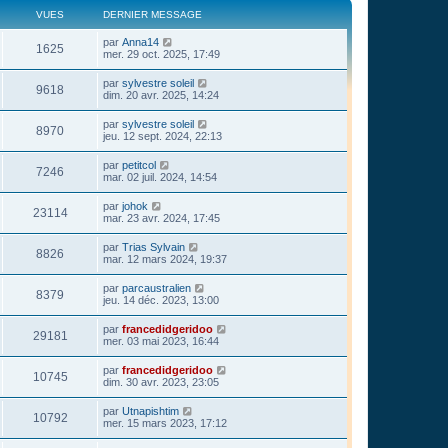
VUES
DERNIER MESSAGE
par
Anna14
1625
mer. 29 oct. 2025, 17:49
par
sylvestre soleil
9618
dim. 20 avr. 2025, 14:24
par
sylvestre soleil
8970
jeu. 12 sept. 2024, 22:13
par
petitcol
7246
mar. 02 juil. 2024, 14:54
par
johok
23114
mar. 23 avr. 2024, 17:45
par
Trias Sylvain
8826
mar. 12 mars 2024, 19:37
par
parcaustralien
8379
jeu. 14 déc. 2023, 13:00
par
francedidgeridoo
29181
mer. 03 mai 2023, 16:44
par
francedidgeridoo
10745
dim. 30 avr. 2023, 23:05
par
Utnapishtim
10792
mer. 15 mars 2023, 17:12