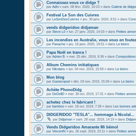
Connaissez-vous ce didge ?
par
Adhi
»
sam. 08 févr. 2020, 10:23
» dans
Galerie de didge
Festival Le Son des Cuivres
par
LeSonDesCuivres
»
jeu. 30 janv. 2020, 9:51
» dans
Conc
vends didgeridoo didjaman
par
Steve Lô
»
lun. 27 janv. 2020, 14:03
» dans
Petites anno
Les incendies en Australie, vous vous en foute
par
Panache
»
jeu. 16 janv. 2020, 19:51
» dans
Le bistro
Papa Noël en trance !
par
Adrien B.
»
mer. 25 déc. 2019, 9:36
» dans
Compositions
Album Chemins initiatiques
par
Nikolans
»
lun. 04 nov. 2019, 15:59
» dans
Le bistro
Mon blog
par
Gasteropod
»
dim. 03 nov. 2019, 15:09
» dans
Le bistro
Achète PhonoDidg
par
DeDellD
»
mer. 30 oct. 2019, 17:31
» dans
Petites anno
achetez chez le fabricant !
par
bamboo
»
ven. 18 oct. 2019, 7:28
» dans
Les bonnes adr
DIDGERIDOO "TESLA"... hommage à Nicolaï...
par
Didjaman
»
sam. 28 sept. 2019, 14:19
» dans
Didja
Vends Didgeridoo Amarante Mi bémol
par
VincentN
»
jeu. 26 sept. 2019, 23:11
» dans
Petites anno