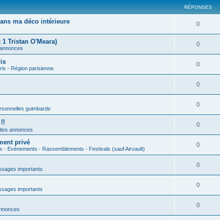
RÉPONSES
ans ma déco intérieure
0
 1 Tristan O'Meara)
0
 annonces
is
0
ris - Région parisienne.
0
0
rsonnelles guimbarde
!!
0
ites annonces
ment privé
0
s - Evénements - Rassemblements - Festivals (sauf Airvault)
0
sages importants
0
sages importants
0
annonces