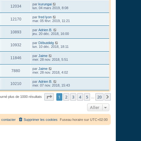
par
kurungai
12034
lun. 04 mars 2019, 8:08
par
fred lyon
12170
mar. 05 févr. 2019, 11:21
par
Adrien B.
10893
jeu. 20 déc. 2018, 16:00
par
Débutdidg
10932
lun. 10 déc. 2018, 18:11
par
Jaime
11846
mer. 28 nov. 2018, 5:51
par
Jaime
7880
mer. 28 nov. 2018, 4:02
par
Adrien B.
10210
mer. 07 nov. 2018, 15:43
Page
1
sur
20
1
2
3
4
5
20
Suivant
ourné plus de 1000 résultats
…
Aller
 contacter
Supprimer les cookies
Fuseau horaire sur
UTC+02:00