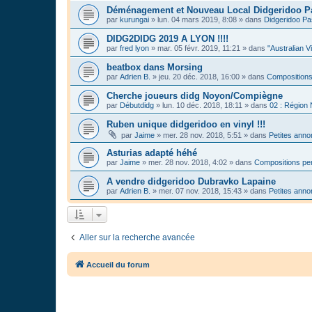
Déménagement et Nouveau Local Didgeridoo P
par
kurungai
»
lun. 04 mars 2019, 8:08
» dans
Didgeridoo Pa
DIDG2DIDG 2019 A LYON !!!!
par
fred lyon
»
mar. 05 févr. 2019, 11:21
» dans
"Australian V
beatbox dans Morsing
par
Adrien B.
»
jeu. 20 déc. 2018, 16:00
» dans
Compositions
Cherche joueurs didg Noyon/Compiègne
par
Débutdidg
»
lun. 10 déc. 2018, 18:11
» dans
02 : Région
Ruben unique didgeridoo en vinyl !!!
par
Jaime
»
mer. 28 nov. 2018, 5:51
» dans
Petites ann
Asturias adapté héhé
par
Jaime
»
mer. 28 nov. 2018, 4:02
» dans
Compositions per
A vendre didgeridoo Dubravko Lapaine
par
Adrien B.
»
mer. 07 nov. 2018, 15:43
» dans
Petites ann
Aller sur la recherche avancée
Accueil du forum