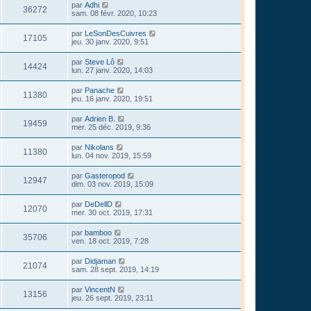
par
Adhi
36272
sam. 08 févr. 2020, 10:23
par
LeSonDesCuivres
17105
jeu. 30 janv. 2020, 9:51
par
Steve Lô
14424
lun. 27 janv. 2020, 14:03
par
Panache
11380
jeu. 16 janv. 2020, 19:51
par
Adrien B.
19459
mer. 25 déc. 2019, 9:36
par
Nikolans
11380
lun. 04 nov. 2019, 15:59
par
Gasteropod
12947
dim. 03 nov. 2019, 15:09
par
DeDellD
12070
mer. 30 oct. 2019, 17:31
par
bamboo
35706
ven. 18 oct. 2019, 7:28
par
Didjaman
21074
sam. 28 sept. 2019, 14:19
par
VincentN
13156
jeu. 26 sept. 2019, 23:11