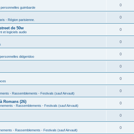
0
 personnelles guimbarde
0
aris - Région parisienne.
street de 50w
0
 et logiciels audio
0
s
0
personnelles didgeridoo
0
0
nces
0
ments - Rassemblements - Festivals (sauf Airvault)
 à Romans (26)
0
nements - Rassemblements - Festivals (sauf Airvault)
0
0
nements - Rassemblements - Festivals (sauf Airvault)