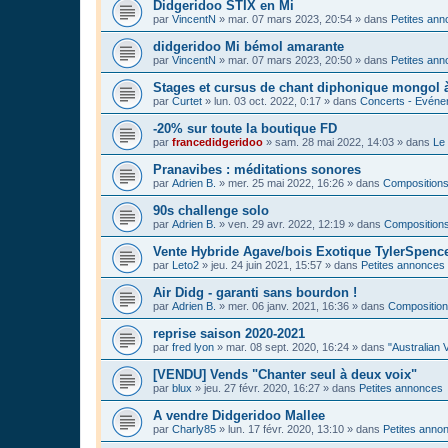
Didgeridoo STIX en Mi
par
VincentN
»
mar. 07 mars 2023, 20:54
» dans
Petites an
didgeridoo Mi bémol amarante
par
VincentN
»
mar. 07 mars 2023, 20:50
» dans
Petites an
Stages et cursus de chant diphonique mongol
par
Curtet
»
lun. 03 oct. 2022, 0:17
» dans
Concerts - Evénem
-20% sur toute la boutique FD
par
francedidgeridoo
»
sam. 28 mai 2022, 14:03
» dans
Le 
Pranavibes : méditations sonores
par
Adrien B.
»
mer. 25 mai 2022, 16:26
» dans
Compositions
90s challenge solo
par
Adrien B.
»
ven. 29 avr. 2022, 12:19
» dans
Compositions
Vente Hybride Agave/bois Exotique TylerSpenc
par
Leto2
»
jeu. 24 juin 2021, 15:57
» dans
Petites annonces
Air Didg - garanti sans bourdon !
par
Adrien B.
»
mer. 06 janv. 2021, 16:36
» dans
Composition
reprise saison 2020-2021
par
fred lyon
»
mar. 08 sept. 2020, 16:24
» dans
"Australian 
[VENDU] Vends "Chanter seul à deux voix"
par
blux
»
jeu. 27 févr. 2020, 16:27
» dans
Petites annonces
A vendre Didgeridoo Mallee
par
Charly85
»
lun. 17 févr. 2020, 13:10
» dans
Petites anno