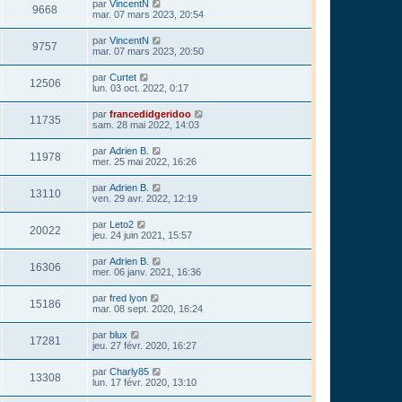
par
VincentN
9668
mar. 07 mars 2023, 20:54
par
VincentN
9757
mar. 07 mars 2023, 20:50
par
Curtet
12506
lun. 03 oct. 2022, 0:17
par
francedidgeridoo
11735
sam. 28 mai 2022, 14:03
par
Adrien B.
11978
mer. 25 mai 2022, 16:26
par
Adrien B.
13110
ven. 29 avr. 2022, 12:19
par
Leto2
20022
jeu. 24 juin 2021, 15:57
par
Adrien B.
16306
mer. 06 janv. 2021, 16:36
par
fred lyon
15186
mar. 08 sept. 2020, 16:24
par
blux
17281
jeu. 27 févr. 2020, 16:27
par
Charly85
13308
lun. 17 févr. 2020, 13:10