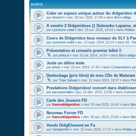
SUJETS
Créer un espace unique autour du didgeridoo d
par
Anna14
»
mer. 29 oct. 2025, 17:49
» dans
Brico-didge
A vendre 2 Didgeridoos (1 Dubravko Lapaine, et
par
sylvestre soleil
»
dim. 20 avr. 2025, 14:24
» dans
Petites
Cours de Didgeridoo tous niveaux de SLY à Par
par
sylvestre soleil
»
jeu. 12 sept. 2024, 22:13
» dans
01 : Pa
Présentation et conseils premier bébé !!
par
petitcol
»
mar. 02 juil. 2024, 14:54
» dans
Brico-didge
Juste un délire teste
par
johok
»
mar. 23 avr. 2024, 17:45
» dans
Compositions pe
Destockage (prix libre) de mes CDs de Malaram 
par
Trias Sylvain
»
mar. 12 mars 2024, 19:37
» dans
Pet
Prestations Didgeridoo/ concert dans établisse
par
parcaustralien
»
jeu. 14 déc. 2023, 13:00
» dans
Concert
Carte des Joueurs FD
par
francedidgeridoo
»
mer. 03 mai 2023, 16:44
» dans
Mes
Nouveau Forum FD
par
francedidgeridoo
»
dim. 30 avr. 2023, 23:05
» dans
Mes
Vends DidgElement en Fa
par
Utnapishtim
»
mer. 15 mars 2023, 17:12
» dans
Petites 