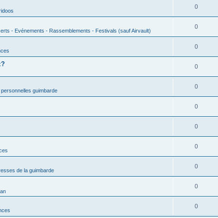
0
ridoos
0
erts - Evénements - Rassemblements - Festivals (sauf Airvault)
0
nces
z?
0
0
 personnelles guimbarde
0
0
0
nces
0
esses de la guimbarde
0
man
0
nces