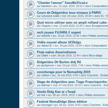
"Chanter l'amour" SansMaTricuLe
par
bamboo
»
jeu. 12 sept. 2019, 18:13
» dans
Compositions
Cours de Didgeridoo tous niveaux à PARIS
par
sylvestre soleil
»
mer. 04 sept. 2019, 20:49
» dans
01 : P
Quel micro utiliser avec un ampli rolland cube 
par
Chacho
»
mar. 13 août 2019, 12:25
» dans
Enregistrement
rech joueur FUJARA // urgent
par
toine56
»
jeu. 18 juil. 2019, 11:46
» dans
Petites annonce
Vidéo nouvel album UCDidgs
par
Adrien B.
»
lun. 24 juin 2019, 13:34
» dans
Compositions 
Flute native Amerindienne
par
Didier
»
sam. 08 juin 2019, 12:44
» dans
Brico-didge
Didgeridoo D# Burton didj Ré
par
jachjonson
»
mar. 04 juin 2019, 7:45
» dans
Petites anno
covoiturage pour le Nomadidg 2019
par
véfoun
»
jeu. 16 mai 2019, 5:58
» dans
Concerts - Evéne
Stage de didgeridoo avec Tiago Francisquinho
par
batman
»
mar. 07 mai 2019, 10:10
» dans
Concerts - Evé
Vends Didg Kan ar c'hoad
par
bat
»
lun. 08 avr. 2019, 18:57
» dans
Petites annonces
Festival NomaDidge 2ème édition
par
kurungai
»
jeu. 04 avr. 2019, 8:53
» dans
Concerts - Evé