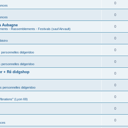
0
nonces
0
nonces
 à Aubagne
0
ents - Rassemblements - Festivals (sauf Airvault)
0
bistro
0
 personnelles didgeridoo
0
 personnelles didgeridoo
er + Ré didgshop
0
0
s personnelles didgeridoo
0
Vibrations" (Lyon 69)
0
0
nces