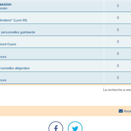
assion
0
ssion
0
ibrations" (Lyon 69)
0
 personnelles guimbarde
0
 Nord-Ouest
0
onces
0
sonnelles didgeridoo
0
onces
La recherche a ret
Nous