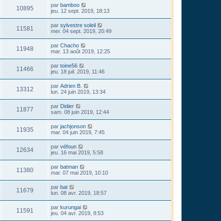
par
bamboo
10895
jeu. 12 sept. 2019, 18:13
par
sylvestre soleil
11581
mer. 04 sept. 2019, 20:49
par
Chacho
11948
mar. 13 août 2019, 12:25
par
toine56
11466
jeu. 18 juil. 2019, 11:46
par
Adrien B.
13312
lun. 24 juin 2019, 13:34
par
Didier
11877
sam. 08 juin 2019, 12:44
par
jachjonson
11935
mar. 04 juin 2019, 7:45
par
véfoun
12634
jeu. 16 mai 2019, 5:58
par
batman
11380
mar. 07 mai 2019, 10:10
par
bat
11679
lun. 08 avr. 2019, 18:57
par
kurungai
11591
jeu. 04 avr. 2019, 8:53