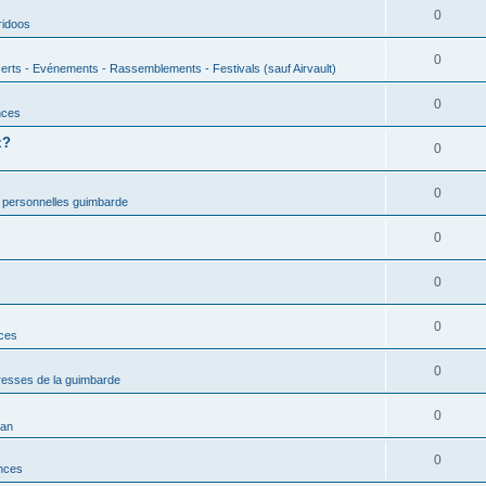
0
ridoos
0
erts - Evénements - Rassemblements - Festivals (sauf Airvault)
0
nces
z?
0
0
 personnelles guimbarde
0
0
0
nces
0
esses de la guimbarde
0
man
0
nces