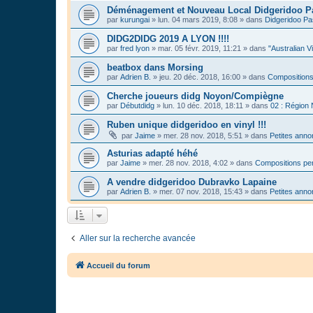
Déménagement et Nouveau Local Didgeridoo P
par
kurungai
»
lun. 04 mars 2019, 8:08
» dans
Didgeridoo Pa
DIDG2DIDG 2019 A LYON !!!!
par
fred lyon
»
mar. 05 févr. 2019, 11:21
» dans
"Australian V
beatbox dans Morsing
par
Adrien B.
»
jeu. 20 déc. 2018, 16:00
» dans
Compositions
Cherche joueurs didg Noyon/Compiègne
par
Débutdidg
»
lun. 10 déc. 2018, 18:11
» dans
02 : Région
Ruben unique didgeridoo en vinyl !!!
par
Jaime
»
mer. 28 nov. 2018, 5:51
» dans
Petites ann
Asturias adapté héhé
par
Jaime
»
mer. 28 nov. 2018, 4:02
» dans
Compositions per
A vendre didgeridoo Dubravko Lapaine
par
Adrien B.
»
mer. 07 nov. 2018, 15:43
» dans
Petites ann
Aller sur la recherche avancée
Accueil du forum