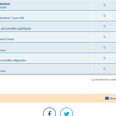
assion
0
ssion
0
ibrations" (Lyon 69)
0
 personnelles guimbarde
0
 Nord-Ouest
0
onces
0
sonnelles didgeridoo
0
onces
La recherche a ret
Nous