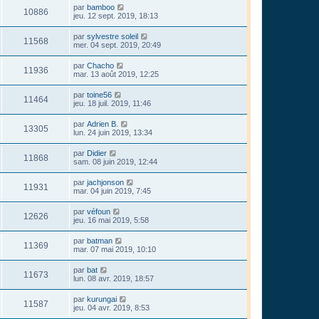
par
bamboo
10886
jeu. 12 sept. 2019, 18:13
par
sylvestre soleil
11568
mer. 04 sept. 2019, 20:49
par
Chacho
11936
mar. 13 août 2019, 12:25
par
toine56
11464
jeu. 18 juil. 2019, 11:46
par
Adrien B.
13305
lun. 24 juin 2019, 13:34
par
Didier
11868
sam. 08 juin 2019, 12:44
par
jachjonson
11931
mar. 04 juin 2019, 7:45
par
véfoun
12626
jeu. 16 mai 2019, 5:58
par
batman
11369
mar. 07 mai 2019, 10:10
par
bat
11673
lun. 08 avr. 2019, 18:57
par
kurungai
11587
jeu. 04 avr. 2019, 8:53