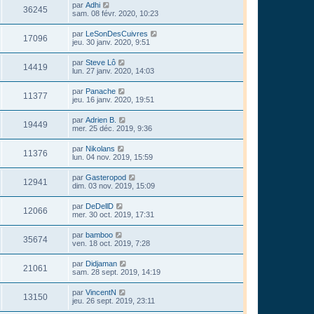
par
Adhi
36245
sam. 08 févr. 2020, 10:23
par
LeSonDesCuivres
17096
jeu. 30 janv. 2020, 9:51
par
Steve Lô
14419
lun. 27 janv. 2020, 14:03
par
Panache
11377
jeu. 16 janv. 2020, 19:51
par
Adrien B.
19449
mer. 25 déc. 2019, 9:36
par
Nikolans
11376
lun. 04 nov. 2019, 15:59
par
Gasteropod
12941
dim. 03 nov. 2019, 15:09
par
DeDellD
12066
mer. 30 oct. 2019, 17:31
par
bamboo
35674
ven. 18 oct. 2019, 7:28
par
Didjaman
21061
sam. 28 sept. 2019, 14:19
par
VincentN
13150
jeu. 26 sept. 2019, 23:11