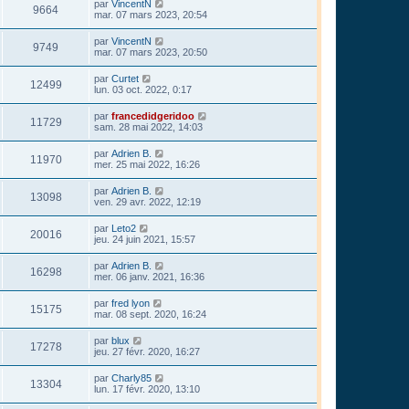
par
VincentN
9664
mar. 07 mars 2023, 20:54
par
VincentN
9749
mar. 07 mars 2023, 20:50
par
Curtet
12499
lun. 03 oct. 2022, 0:17
par
francedidgeridoo
11729
sam. 28 mai 2022, 14:03
par
Adrien B.
11970
mer. 25 mai 2022, 16:26
par
Adrien B.
13098
ven. 29 avr. 2022, 12:19
par
Leto2
20016
jeu. 24 juin 2021, 15:57
par
Adrien B.
16298
mer. 06 janv. 2021, 16:36
par
fred lyon
15175
mar. 08 sept. 2020, 16:24
par
blux
17278
jeu. 27 févr. 2020, 16:27
par
Charly85
13304
lun. 17 févr. 2020, 13:10