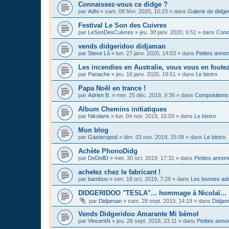
Connaissez-vous ce didge ?
par
Adhi
»
sam. 08 févr. 2020, 10:23
» dans
Galerie de didge
Festival Le Son des Cuivres
par
LeSonDesCuivres
»
jeu. 30 janv. 2020, 9:51
» dans
Conc
vends didgeridoo didjaman
par
Steve Lô
»
lun. 27 janv. 2020, 14:03
» dans
Petites anno
Les incendies en Australie, vous vous en foute
par
Panache
»
jeu. 16 janv. 2020, 19:51
» dans
Le bistro
Papa Noël en trance !
par
Adrien B.
»
mer. 25 déc. 2019, 9:36
» dans
Compositions
Album Chemins initiatiques
par
Nikolans
»
lun. 04 nov. 2019, 15:59
» dans
Le bistro
Mon blog
par
Gasteropod
»
dim. 03 nov. 2019, 15:09
» dans
Le bistro
Achète PhonoDidg
par
DeDellD
»
mer. 30 oct. 2019, 17:31
» dans
Petites anno
achetez chez le fabricant !
par
bamboo
»
ven. 18 oct. 2019, 7:28
» dans
Les bonnes adr
DIDGERIDOO "TESLA"... hommage à Nicolaï...
par
Didjaman
»
sam. 28 sept. 2019, 14:19
» dans
Didja
Vends Didgeridoo Amarante Mi bémol
par
VincentN
»
jeu. 26 sept. 2019, 23:11
» dans
Petites anno