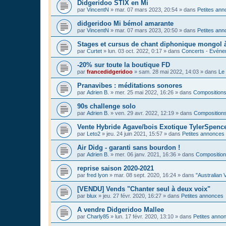
Didgeridoo STIX en Mi
par
VincentN
»
mar. 07 mars 2023, 20:54
» dans
Petites an
didgeridoo Mi bémol amarante
par
VincentN
»
mar. 07 mars 2023, 20:50
» dans
Petites an
Stages et cursus de chant diphonique mongol
par
Curtet
»
lun. 03 oct. 2022, 0:17
» dans
Concerts - Evénem
-20% sur toute la boutique FD
par
francedidgeridoo
»
sam. 28 mai 2022, 14:03
» dans
Le 
Pranavibes : méditations sonores
par
Adrien B.
»
mer. 25 mai 2022, 16:26
» dans
Compositions
90s challenge solo
par
Adrien B.
»
ven. 29 avr. 2022, 12:19
» dans
Compositions
Vente Hybride Agave/bois Exotique TylerSpenc
par
Leto2
»
jeu. 24 juin 2021, 15:57
» dans
Petites annonces
Air Didg - garanti sans bourdon !
par
Adrien B.
»
mer. 06 janv. 2021, 16:36
» dans
Composition
reprise saison 2020-2021
par
fred lyon
»
mar. 08 sept. 2020, 16:24
» dans
"Australian 
[VENDU] Vends "Chanter seul à deux voix"
par
blux
»
jeu. 27 févr. 2020, 16:27
» dans
Petites annonces
A vendre Didgeridoo Mallee
par
Charly85
»
lun. 17 févr. 2020, 13:10
» dans
Petites anno