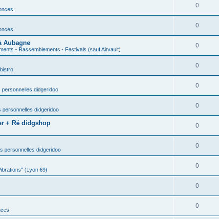
0
nonces
0
nonces
 à Aubagne
0
ents - Rassemblements - Festivals (sauf Airvault)
0
bistro
0
 personnelles didgeridoo
0
 personnelles didgeridoo
er + Ré didgshop
0
0
s personnelles didgeridoo
0
Vibrations" (Lyon 69)
0
0
nces