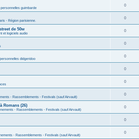
0
 personnelles guimbarde
0
aris - Région parisienne.
street de 50w
0
 et logiciels audio
0
s
0
personnelles didgeridoo
0
0
nces
0
ments - Rassemblements - Festivals (sauf Airvault)
 à Romans (26)
0
nements - Rassemblements - Festivals (sauf Airvault)
0
0
nements - Rassemblements - Festivals (sauf Airvault)