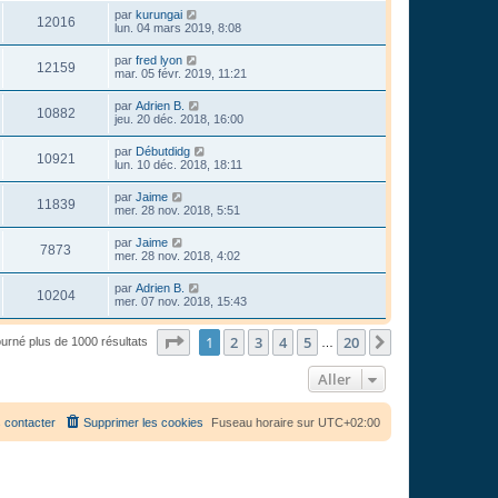
par
kurungai
12016
lun. 04 mars 2019, 8:08
par
fred lyon
12159
mar. 05 févr. 2019, 11:21
par
Adrien B.
10882
jeu. 20 déc. 2018, 16:00
par
Débutdidg
10921
lun. 10 déc. 2018, 18:11
par
Jaime
11839
mer. 28 nov. 2018, 5:51
par
Jaime
7873
mer. 28 nov. 2018, 4:02
par
Adrien B.
10204
mer. 07 nov. 2018, 15:43
Page
1
sur
20
1
2
3
4
5
20
Suivant
ourné plus de 1000 résultats
…
Aller
 contacter
Supprimer les cookies
Fuseau horaire sur
UTC+02:00