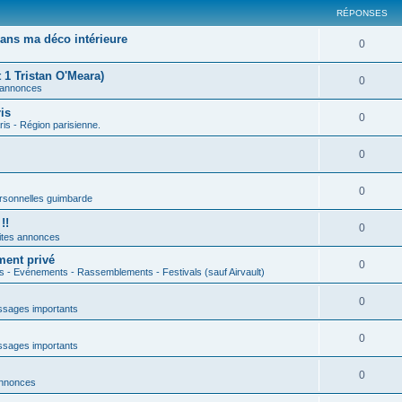
RÉPONSES
ans ma déco intérieure
0
 1 Tristan O'Meara)
0
 annonces
is
0
ris - Région parisienne.
0
0
rsonnelles guimbarde
!!
0
ites annonces
ment privé
0
s - Evénements - Rassemblements - Festivals (sauf Airvault)
0
sages importants
0
sages importants
0
annonces