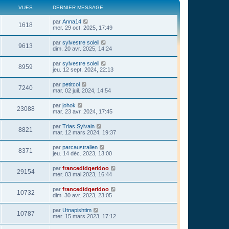
VUES
DERNIER MESSAGE
par
Anna14
1618
mer. 29 oct. 2025, 17:49
par
sylvestre soleil
9613
dim. 20 avr. 2025, 14:24
par
sylvestre soleil
8959
jeu. 12 sept. 2024, 22:13
par
petitcol
7240
mar. 02 juil. 2024, 14:54
par
johok
23088
mar. 23 avr. 2024, 17:45
par
Trias Sylvain
8821
mar. 12 mars 2024, 19:37
par
parcaustralien
8371
jeu. 14 déc. 2023, 13:00
par
francedidgeridoo
29154
mer. 03 mai 2023, 16:44
par
francedidgeridoo
10732
dim. 30 avr. 2023, 23:05
par
Utnapishtim
10787
mer. 15 mars 2023, 17:12