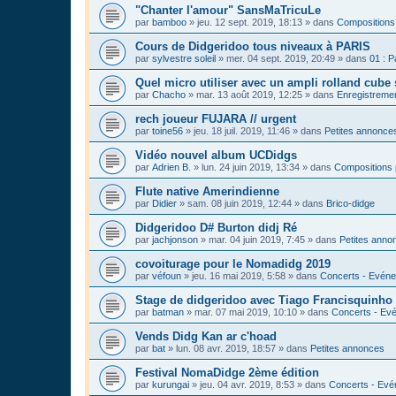
"Chanter l'amour" SansMaTricuLe
par
bamboo
»
jeu. 12 sept. 2019, 18:13
» dans
Compositions
Cours de Didgeridoo tous niveaux à PARIS
par
sylvestre soleil
»
mer. 04 sept. 2019, 20:49
» dans
01 : P
Quel micro utiliser avec un ampli rolland cube 
par
Chacho
»
mar. 13 août 2019, 12:25
» dans
Enregistrement
rech joueur FUJARA // urgent
par
toine56
»
jeu. 18 juil. 2019, 11:46
» dans
Petites annonce
Vidéo nouvel album UCDidgs
par
Adrien B.
»
lun. 24 juin 2019, 13:34
» dans
Compositions 
Flute native Amerindienne
par
Didier
»
sam. 08 juin 2019, 12:44
» dans
Brico-didge
Didgeridoo D# Burton didj Ré
par
jachjonson
»
mar. 04 juin 2019, 7:45
» dans
Petites anno
covoiturage pour le Nomadidg 2019
par
véfoun
»
jeu. 16 mai 2019, 5:58
» dans
Concerts - Evéne
Stage de didgeridoo avec Tiago Francisquinho
par
batman
»
mar. 07 mai 2019, 10:10
» dans
Concerts - Evé
Vends Didg Kan ar c'hoad
par
bat
»
lun. 08 avr. 2019, 18:57
» dans
Petites annonces
Festival NomaDidge 2ème édition
par
kurungai
»
jeu. 04 avr. 2019, 8:53
» dans
Concerts - Evé