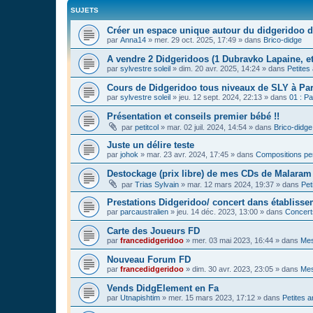
SUJETS
Créer un espace unique autour du didgeridoo d
par
Anna14
»
mer. 29 oct. 2025, 17:49
» dans
Brico-didge
A vendre 2 Didgeridoos (1 Dubravko Lapaine, et
par
sylvestre soleil
»
dim. 20 avr. 2025, 14:24
» dans
Petites
Cours de Didgeridoo tous niveaux de SLY à Par
par
sylvestre soleil
»
jeu. 12 sept. 2024, 22:13
» dans
01 : Pa
Présentation et conseils premier bébé !!
par
petitcol
»
mar. 02 juil. 2024, 14:54
» dans
Brico-didge
Juste un délire teste
par
johok
»
mar. 23 avr. 2024, 17:45
» dans
Compositions pe
Destockage (prix libre) de mes CDs de Malaram 
par
Trias Sylvain
»
mar. 12 mars 2024, 19:37
» dans
Pet
Prestations Didgeridoo/ concert dans établisse
par
parcaustralien
»
jeu. 14 déc. 2023, 13:00
» dans
Concert
Carte des Joueurs FD
par
francedidgeridoo
»
mer. 03 mai 2023, 16:44
» dans
Mes
Nouveau Forum FD
par
francedidgeridoo
»
dim. 30 avr. 2023, 23:05
» dans
Mes
Vends DidgElement en Fa
par
Utnapishtim
»
mer. 15 mars 2023, 17:12
» dans
Petites 