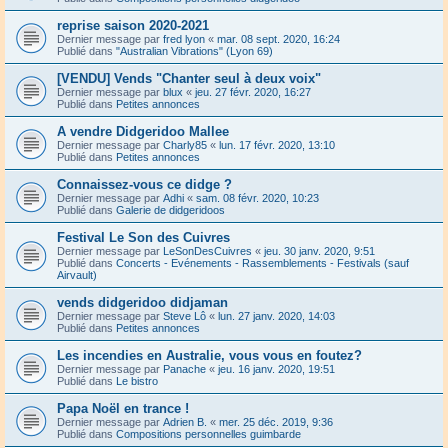
reprise saison 2020-2021
Dernier message par
fred lyon
«
mar. 08 sept. 2020, 16:24
Publié dans
"Australian Vibrations" (Lyon 69)
[VENDU] Vends "Chanter seul à deux voix"
Dernier message par
blux
«
jeu. 27 févr. 2020, 16:27
Publié dans
Petites annonces
A vendre Didgeridoo Mallee
Dernier message par
Charly85
«
lun. 17 févr. 2020, 13:10
Publié dans
Petites annonces
Connaissez-vous ce didge ?
Dernier message par
Adhi
«
sam. 08 févr. 2020, 10:23
Publié dans
Galerie de didgeridoos
Festival Le Son des Cuivres
Dernier message par
LeSonDesCuivres
«
jeu. 30 janv. 2020, 9:51
Publié dans
Concerts - Evénements - Rassemblements - Festivals (sauf
Airvault)
vends didgeridoo didjaman
Dernier message par
Steve Lô
«
lun. 27 janv. 2020, 14:03
Publié dans
Petites annonces
Les incendies en Australie, vous vous en foutez?
Dernier message par
Panache
«
jeu. 16 janv. 2020, 19:51
Publié dans
Le bistro
Papa Noël en trance !
Dernier message par
Adrien B.
«
mer. 25 déc. 2019, 9:36
Publié dans
Compositions personnelles guimbarde