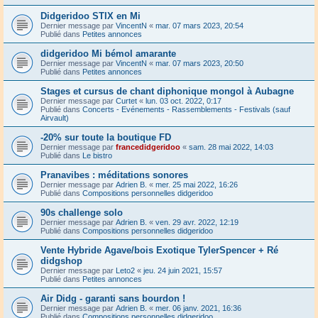
Didgeridoo STIX en Mi
Dernier message par
VincentN
«
mar. 07 mars 2023, 20:54
Publié dans
Petites annonces
didgeridoo Mi bémol amarante
Dernier message par
VincentN
«
mar. 07 mars 2023, 20:50
Publié dans
Petites annonces
Stages et cursus de chant diphonique mongol à Aubagne
Dernier message par
Curtet
«
lun. 03 oct. 2022, 0:17
Publié dans
Concerts - Evénements - Rassemblements - Festivals (sauf
Airvault)
-20% sur toute la boutique FD
Dernier message par
francedidgeridoo
«
sam. 28 mai 2022, 14:03
Publié dans
Le bistro
Pranavibes : méditations sonores
Dernier message par
Adrien B.
«
mer. 25 mai 2022, 16:26
Publié dans
Compositions personnelles didgeridoo
90s challenge solo
Dernier message par
Adrien B.
«
ven. 29 avr. 2022, 12:19
Publié dans
Compositions personnelles didgeridoo
Vente Hybride Agave/bois Exotique TylerSpencer + Ré
didgshop
Dernier message par
Leto2
«
jeu. 24 juin 2021, 15:57
Publié dans
Petites annonces
Air Didg - garanti sans bourdon !
Dernier message par
Adrien B.
«
mer. 06 janv. 2021, 16:36
Publié dans
Compositions personnelles didgeridoo