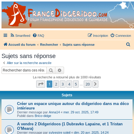
France Didgeridoo
Didgeridoo et Guimbarde sur France Didgeridoo - retrouvez la communauté.
Smartfeed
FAQ
Inscription
Connexion
R
Accueil du forum
Rechercher
Sujets sans réponse
e
Sujets sans réponse
c
Aller sur la recherche avancée
h
Rechercher
Recherche avancée
e
La recherche a retourné plus de 1000 résultats
r
Page
1
sur
20
1
2
3
4
5
20
Suivant
…
c
h
Sujets
e
Créer un espace unique autour du didgeridoo dans ma déco
intérieure
r
Dernier message par
Anna14
«
mer. 29 oct. 2025, 17:49
Publié dans
Brico-didge
A vendre 2 Didgeridoos (1 Dubravko Lapaine, et 1 Tristan
O'Meara)
Dernier message par
sylvestre soleil
«
dim. 20 avr. 2025, 14:24