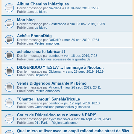
Album Chemins initiatiques
Dernier message par
Nikolans
«
lun. 04 nov. 2019, 15:59
Publié dans
Le bistro
Mon blog
Dernier message par
Gasteropod
«
dim. 03 nov. 2019, 15:09
Publié dans
Le bistro
Achète PhonoDidg
Dernier message par
DeDellD
«
mer. 30 oct. 2019, 17:31
Publié dans
Petites annonces
achetez chez le fabricant !
Dernier message par
bamboo
«
ven. 18 oct. 2019, 7:28
Publié dans
Les bonnes adresses de la guimbarde
DIDGERIDOO "TESLA"... hommage à Nicolaï...
Dernier message par
Didjaman
«
sam. 28 sept. 2019, 14:19
Publié dans
Didjaman
Vends Didgeridoo Amarante Mi bémol
Dernier message par
VincentN
«
jeu. 26 sept. 2019, 23:11
Publié dans
Petites annonces
"Chanter l'amour" SansMaTricuLe
Dernier message par
bamboo
«
jeu. 12 sept. 2019, 18:13
Publié dans
Compositions personnelles guimbarde
Cours de Didgeridoo tous niveaux à PARIS
Dernier message par
sylvestre soleil
«
mer. 04 sept. 2019, 20:49
Publié dans
01 : Paris - Région parisienne.
Quel micro utiliser avec un ampli rolland cube street de 50w