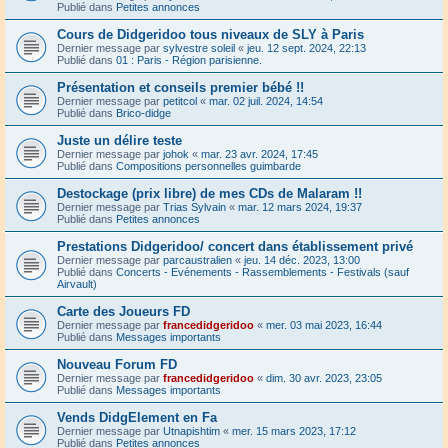
Publié dans
Petites annonces
Cours de Didgeridoo tous niveaux de SLY à Paris
Dernier message par
sylvestre soleil
«
jeu. 12 sept. 2024, 22:13
Publié dans
01 : Paris - Région parisienne.
Présentation et conseils premier bébé !!
Dernier message par
petitcol
«
mar. 02 juil. 2024, 14:54
Publié dans
Brico-didge
Juste un délire teste
Dernier message par
johok
«
mar. 23 avr. 2024, 17:45
Publié dans
Compositions personnelles guimbarde
Destockage (prix libre) de mes CDs de Malaram !!
Dernier message par
Trias Sylvain
«
mar. 12 mars 2024, 19:37
Publié dans
Petites annonces
Prestations Didgeridoo/ concert dans établissement privé
Dernier message par
parcaustralien
«
jeu. 14 déc. 2023, 13:00
Publié dans
Concerts - Evénements - Rassemblements - Festivals (sauf
Airvault)
Carte des Joueurs FD
Dernier message par
francedidgeridoo
«
mer. 03 mai 2023, 16:44
Publié dans
Messages importants
Nouveau Forum FD
Dernier message par
francedidgeridoo
«
dim. 30 avr. 2023, 23:05
Publié dans
Messages importants
Vends DidgElement en Fa
Dernier message par
Utnapishtim
«
mer. 15 mars 2023, 17:12
Publié dans
Petites annonces