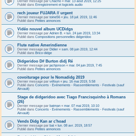
Dernier message par
Chacho
«
mar. 13 août 2019, 12:25
Publié dans
Enregistrement et logiciels audio
rech joueur FUJARA // urgent
Dernier message par
toine56
«
jeu. 18 juil. 2019, 11:46
Publié dans
Petites annonces
Vidéo nouvel album UCDidgs
Dernier message par
Adrien B.
«
lun. 24 juin 2019, 13:34
Publié dans
Compositions personnelles didgeridoo
Flute native Amerindienne
Dernier message par
Didier
«
sam. 08 juin 2019, 12:44
Publié dans
Brico-didge
Didgeridoo D# Burton didj Ré
Dernier message par
jachjonson
«
mar. 04 juin 2019, 7:45
Publié dans
Petites annonces
covoiturage pour le Nomadidg 2019
Dernier message par
véfoun
«
jeu. 16 mai 2019, 5:58
Publié dans
Concerts - Evénements - Rassemblements - Festivals (sauf
Airvault)
Stage de didgeridoo avec Tiago Francisquinho à Romans
(26)
Dernier message par
batman
«
mar. 07 mai 2019, 10:10
Publié dans
Concerts - Evénements - Rassemblements - Festivals (sauf
Airvault)
Vends Didg Kan ar c'hoad
Dernier message par
bat
«
lun. 08 avr. 2019, 18:57
Publié dans
Petites annonces