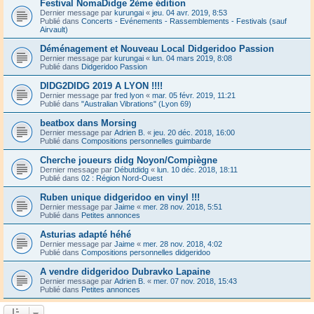
Festival NomaDidge 2ème édition
Dernier message par
kurungai
«
jeu. 04 avr. 2019, 8:53
Publié dans
Concerts - Evénements - Rassemblements - Festivals (sauf
Airvault)
Déménagement et Nouveau Local Didgeridoo Passion
Dernier message par
kurungai
«
lun. 04 mars 2019, 8:08
Publié dans
Didgeridoo Passion
DIDG2DIDG 2019 A LYON !!!!
Dernier message par
fred lyon
«
mar. 05 févr. 2019, 11:21
Publié dans
"Australian Vibrations" (Lyon 69)
beatbox dans Morsing
Dernier message par
Adrien B.
«
jeu. 20 déc. 2018, 16:00
Publié dans
Compositions personnelles guimbarde
Cherche joueurs didg Noyon/Compiègne
Dernier message par
Débutdidg
«
lun. 10 déc. 2018, 18:11
Publié dans
02 : Région Nord-Ouest
Ruben unique didgeridoo en vinyl !!!
Dernier message par
Jaime
«
mer. 28 nov. 2018, 5:51
Publié dans
Petites annonces
Asturias adapté héhé
Dernier message par
Jaime
«
mer. 28 nov. 2018, 4:02
Publié dans
Compositions personnelles didgeridoo
A vendre didgeridoo Dubravko Lapaine
Dernier message par
Adrien B.
«
mer. 07 nov. 2018, 15:43
Publié dans
Petites annonces