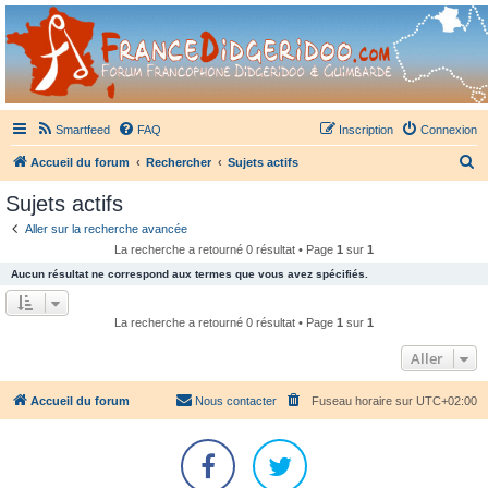
France Didgeridoo
Didgeridoo et Guimbarde sur France Didgeridoo - retrouvez la communauté.
Smartfeed
FAQ
Inscription
Connexion
R
Accueil du forum
Rechercher
Sujets actifs
e
Sujets actifs
c
Aller sur la recherche avancée
h
La recherche a retourné 0 résultat • Page
1
sur
1
e
Aucun résultat ne correspond aux termes que vous avez spécifiés.
r
c
La recherche a retourné 0 résultat • Page
1
sur
1
h
Aller
e
r
Accueil du forum
Nous contacter
Fuseau horaire sur
UTC+02:00