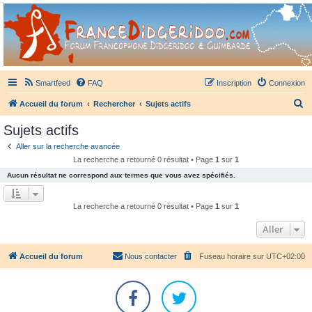
France Didgeridoo
Didgeridoo et Guimbarde sur France Didgeridoo - retrouvez la communauté.
Smartfeed
FAQ
Inscription
Connexion
R
Accueil du forum
Rechercher
Sujets actifs
e
Sujets actifs
c
Aller sur la recherche avancée
h
La recherche a retourné 0 résultat • Page
1
sur
1
e
Aucun résultat ne correspond aux termes que vous avez spécifiés.
r
c
La recherche a retourné 0 résultat • Page
1
sur
1
h
Aller
e
r
Accueil du forum
Nous contacter
Fuseau horaire sur
UTC+02:00