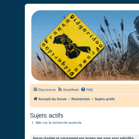
France Didgeridoo
Didgeridoo et Guimbarde sur France Didgeridoo - retrouvez la commun
Raccourcis
Smartfeed
FAQ
Accueil du forum
Rechercher
Sujets actifs
Sujets actifs
Aller sur la recherche avancée
Aucun résultat ne correspond aux termes que vous avez spécifiés.