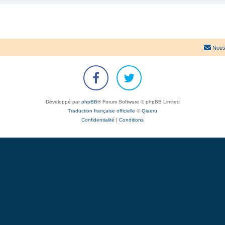
Nous
Développé par
phpBB
® Forum Software © phpBB Limited
Traduction française officielle
©
Qiaeru
Confidentialité
|
Conditions