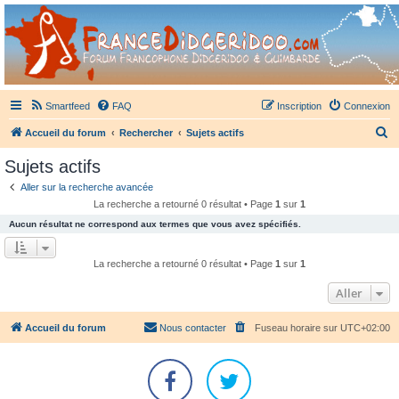
France Didgeridoo
Didgeridoo et Guimbarde sur France Didgeridoo - retrouvez la communauté.
Smartfeed
FAQ
Inscription
Connexion
R
Accueil du forum
Rechercher
Sujets actifs
e
Sujets actifs
c
Aller sur la recherche avancée
h
La recherche a retourné 0 résultat • Page
1
sur
1
e
Aucun résultat ne correspond aux termes que vous avez spécifiés.
r
c
La recherche a retourné 0 résultat • Page
1
sur
1
h
Aller
e
r
Accueil du forum
Nous contacter
Fuseau horaire sur
UTC+02:00