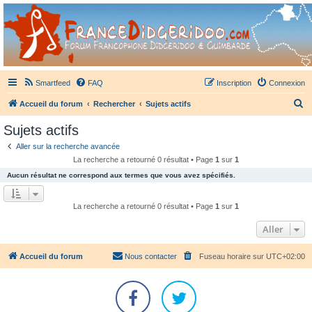
France Didgeridoo
Didgeridoo et Guimbarde sur France Didgeridoo - retrouvez la communauté.
Smartfeed
FAQ
Inscription
Connexion
R
Accueil du forum
Rechercher
Sujets actifs
e
Sujets actifs
c
Aller sur la recherche avancée
h
La recherche a retourné 0 résultat • Page
1
sur
1
e
Aucun résultat ne correspond aux termes que vous avez spécifiés.
r
c
La recherche a retourné 0 résultat • Page
1
sur
1
h
Aller
e
r
Accueil du forum
Nous contacter
Fuseau horaire sur
UTC+02:00