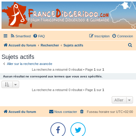
France Didgeridoo
Didgeridoo et Guimbarde sur France Didgeridoo - retrouvez la communauté.
Smartfeed
FAQ
Inscription
Connexion
R
Accueil du forum
Rechercher
Sujets actifs
e
Sujets actifs
c
Aller sur la recherche avancée
h
La recherche a retourné 0 résultat • Page
1
sur
1
e
Aucun résultat ne correspond aux termes que vous avez spécifiés.
r
c
La recherche a retourné 0 résultat • Page
1
sur
1
h
Aller
e
r
Accueil du forum
Nous contacter
Fuseau horaire sur
UTC+02:00