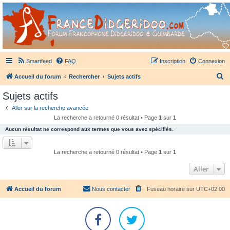
France Didgeridoo
Didgeridoo et Guimbarde sur France Didgeridoo - retrouvez la communauté.
Smartfeed
FAQ
Inscription
Connexion
R
Accueil du forum
Rechercher
Sujets actifs
e
Sujets actifs
c
Aller sur la recherche avancée
h
La recherche a retourné 0 résultat • Page
1
sur
1
e
Aucun résultat ne correspond aux termes que vous avez spécifiés.
r
c
La recherche a retourné 0 résultat • Page
1
sur
1
h
Aller
e
r
Accueil du forum
Nous contacter
Fuseau horaire sur
UTC+02:00