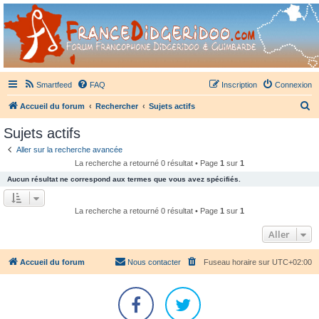
France Didgeridoo
Didgeridoo et Guimbarde sur France Didgeridoo - retrouvez la communauté.
Smartfeed
FAQ
Inscription
Connexion
R
Accueil du forum
Rechercher
Sujets actifs
e
Sujets actifs
c
Aller sur la recherche avancée
h
La recherche a retourné 0 résultat • Page
1
sur
1
e
Aucun résultat ne correspond aux termes que vous avez spécifiés.
r
c
La recherche a retourné 0 résultat • Page
1
sur
1
h
Aller
e
r
Accueil du forum
Nous contacter
Fuseau horaire sur
UTC+02:00