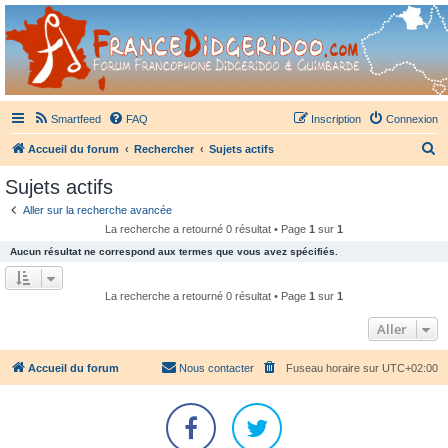
France Didgeridoo
Didgeridoo et Guimbarde sur France Didgeridoo - retrouvez la communauté.
Smartfeed
FAQ
Inscription
Connexion
R
Accueil du forum
Rechercher
Sujets actifs
e
Sujets actifs
c
Aller sur la recherche avancée
h
La recherche a retourné 0 résultat • Page
1
sur
1
e
Aucun résultat ne correspond aux termes que vous avez spécifiés.
r
c
La recherche a retourné 0 résultat • Page
1
sur
1
h
Aller
e
r
Accueil du forum
Nous contacter
Fuseau horaire sur
UTC+02:00