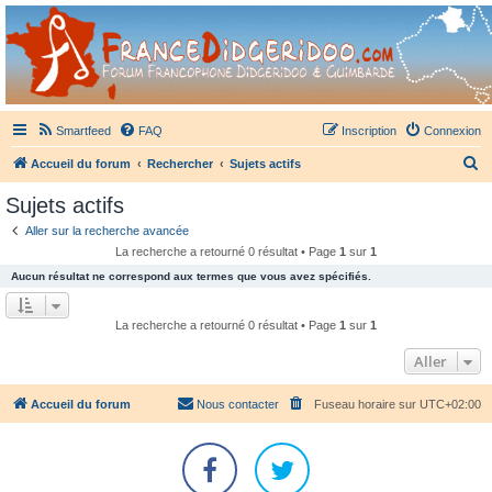
France Didgeridoo
Didgeridoo et Guimbarde sur France Didgeridoo - retrouvez la communauté.
Smartfeed
FAQ
Inscription
Connexion
R
Accueil du forum
Rechercher
Sujets actifs
e
Sujets actifs
c
Aller sur la recherche avancée
h
La recherche a retourné 0 résultat • Page
1
sur
1
e
Aucun résultat ne correspond aux termes que vous avez spécifiés.
r
c
La recherche a retourné 0 résultat • Page
1
sur
1
h
Aller
e
r
Accueil du forum
Nous contacter
Fuseau horaire sur
UTC+02:00