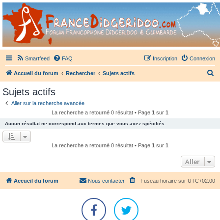
France Didgeridoo
Didgeridoo et Guimbarde sur France Didgeridoo - retrouvez la communauté.
Smartfeed
FAQ
Inscription
Connexion
R
Accueil du forum
Rechercher
Sujets actifs
e
Sujets actifs
c
Aller sur la recherche avancée
h
La recherche a retourné 0 résultat • Page
1
sur
1
e
Aucun résultat ne correspond aux termes que vous avez spécifiés.
r
c
La recherche a retourné 0 résultat • Page
1
sur
1
h
Aller
e
r
Accueil du forum
Nous contacter
Fuseau horaire sur
UTC+02:00