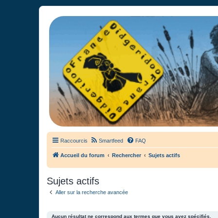
France Didgeridoo
Didgeridoo et Guimbarde sur France Didgeridoo - retrouvez la commun
Raccourcis
Smartfeed
FAQ
Accueil du forum
Rechercher
Sujets actifs
Sujets actifs
Aller sur la recherche avancée
Aucun résultat ne correspond aux termes que vous avez spécifiés.