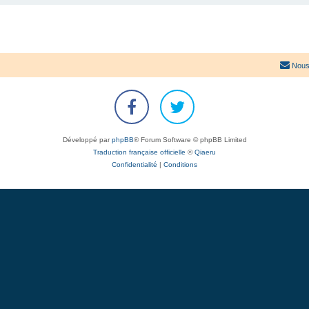
Nous
Développé par
phpBB
® Forum Software © phpBB Limited
Traduction française officielle
©
Qiaeru
Confidentialité
|
Conditions