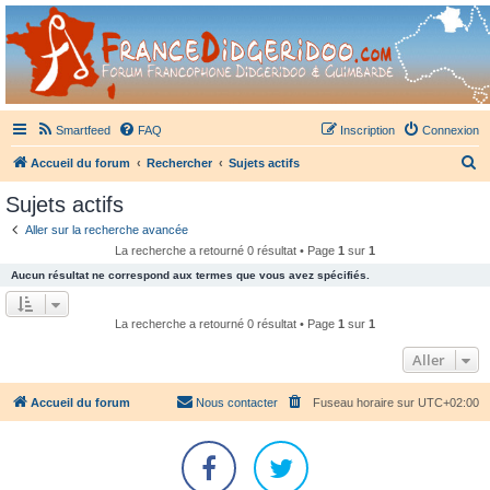
France Didgeridoo
Didgeridoo et Guimbarde sur France Didgeridoo - retrouvez la communauté.
Smartfeed
FAQ
Inscription
Connexion
R
Accueil du forum
Rechercher
Sujets actifs
e
Sujets actifs
c
Aller sur la recherche avancée
h
La recherche a retourné 0 résultat • Page
1
sur
1
e
Aucun résultat ne correspond aux termes que vous avez spécifiés.
r
c
La recherche a retourné 0 résultat • Page
1
sur
1
h
Aller
e
r
Accueil du forum
Nous contacter
Fuseau horaire sur
UTC+02:00