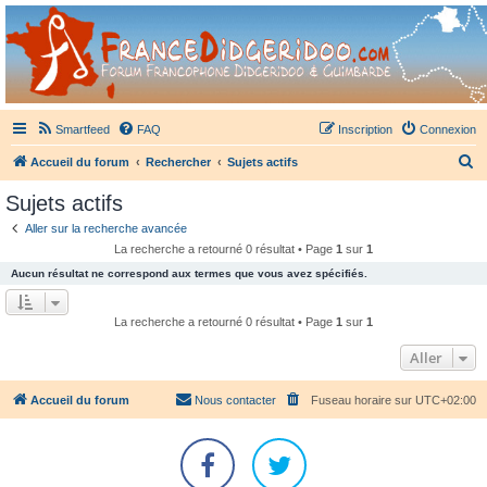
France Didgeridoo
Didgeridoo et Guimbarde sur France Didgeridoo - retrouvez la communauté.
Smartfeed
FAQ
Inscription
Connexion
R
Accueil du forum
Rechercher
Sujets actifs
e
Sujets actifs
c
Aller sur la recherche avancée
h
La recherche a retourné 0 résultat • Page
1
sur
1
e
Aucun résultat ne correspond aux termes que vous avez spécifiés.
r
c
La recherche a retourné 0 résultat • Page
1
sur
1
h
Aller
e
r
Accueil du forum
Nous contacter
Fuseau horaire sur
UTC+02:00